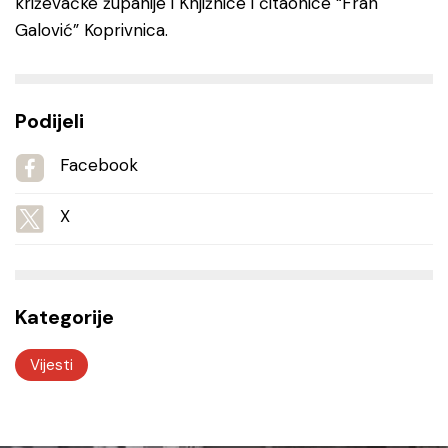
križevačke županije i Knjižnice i čitaonice “Fran
Galović” Koprivnica.
Podijeli
Facebook
X
Kategorije
Vijesti