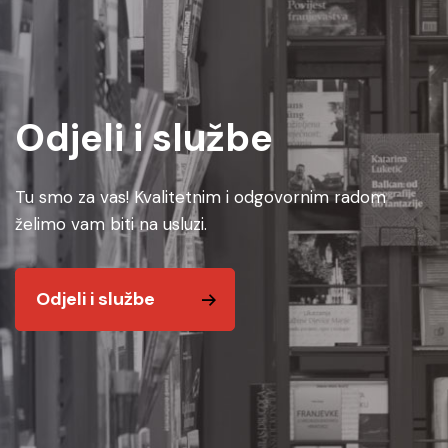
Odjeli i službe
Tu smo za vas! Kvalitetnim i odgovornim radom
želimo vam biti na usluzi.
Odjeli i službe