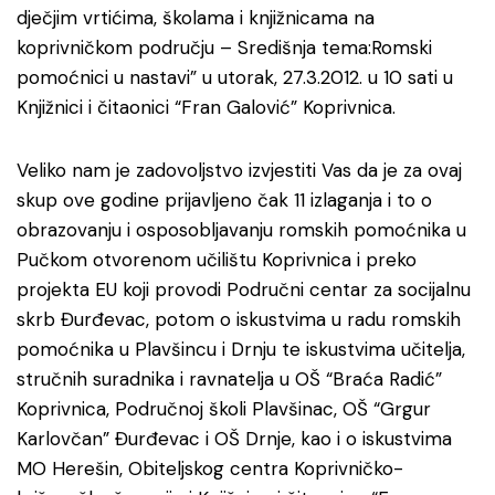
dječjim vrtićima, školama i knjižnicama na
koprivničkom području – Središnja tema:Romski
pomoćnici u nastavi” u utorak, 27.3.2012. u 10 sati u
Knjižnici i čitaonici “Fran Galović” Koprivnica.
Veliko nam je zadovoljstvo izvjestiti Vas da je za ovaj
skup ove godine prijavljeno čak 11 izlaganja i to o
obrazovanju i osposobljavanju romskih pomoćnika u
Pučkom otvorenom učilištu Koprivnica i preko
projekta EU koji provodi Područni centar za socijalnu
skrb Đurđevac, potom o iskustvima u radu romskih
pomoćnika u Plavšincu i Drnju te iskustvima učitelja,
stručnih suradnika i ravnatelja u OŠ “Braća Radić”
Koprivnica, Područnoj školi Plavšinac, OŠ “Grgur
Karlovčan” Đurđevac i OŠ Drnje, kao i o iskustvima
MO Herešin, Obiteljskog centra Koprivničko-