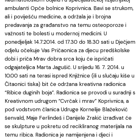
ambulanti Opće bolnice Koprivnica. Bavi se strukom,
ali i poviješću medicine, a održala je i brojna
predavanja za građanstvo na temu osteoporoze i
važnosti te bolesti u modernoj medicini. U
ponedjeljak 14.7.2014. od 17.30 do 18.30 sati u Dječjem
odjelu očekuje Vas Pričaonica za djecu predškolske
dobi i priča Mrav dobra srca koju će ispričati
odgajateljica Marta Jagušić. U srijedu 16. 7. 2014. u
10.00 sati na terasi ispred Knjižnice (ili u slučaju kiše u
Čitaonici tiska) bit će održana kreativna radionica
“Ribice duginih boja”. Radionica se provodi u suradnji s
Kreativnom udrugom “Cvrčak i mrav” Koprivnica, a
pod vodstvom članica Udruge Kornelije Blažeković
šenvald, Maje Ferlindeš i Danijele Zrakić izrađivat će
se skulpture u pokretu od recikliranog materijala na
temu ribica. Radionica je namijenjena i djeci i