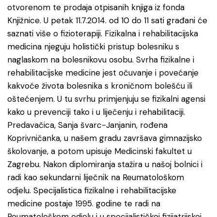
otvorenom te prodaja otpisanih knjiga iz fonda
Knjižnice. U petak 11.7.2014. od 10 do 11 sati građani će
saznati više o fizioterapiji. Fizikalna i rehabilitacijska
medicina njeguju holistički pristup bolesniku s
naglaskom na bolesnikovu osobu. Svrha fizikalne i
rehabilitacijske medicine jest očuvanje i povećanje
kakvoće života bolesnika s kroničnom bolešću ili
oštećenjem. U tu svrhu primjenjuju se fizikalni agensi
kako u prevenciji tako i u liječenju i rehabilitaciji.
Predavačica, Sanja švarc-Janjanin, rođena
Koprivničanka, u našem gradu završava gimnazijsko
školovanje, a potom upisuje Medicinski fakultet u
Zagrebu. Nakon diplomiranja stažira u našoj bolnici i
radi kao sekundarni liječnik na Reumatološkom
odjelu. Specijalistica fizikalne i rehabilitacijske
medicine postaje 1995. godine te radi na
Reumatološkom odjelu i u specijalističkoj fizijatrijskoj