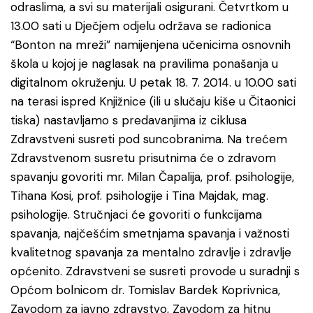
odraslima, a svi su materijali osigurani. Četvrtkom u
13.00 sati u Dječjem odjelu održava se radionica
“Bonton na mreži” namijenjena učenicima osnovnih
škola u kojoj je naglasak na pravilima ponašanja u
digitalnom okruženju. U petak 18. 7. 2014. u 10.00 sati
na terasi ispred Knjižnice (ili u slučaju kiše u Čitaonici
tiska) nastavljamo s predavanjima iz ciklusa
Zdravstveni susreti pod suncobranima. Na trećem
Zdravstvenom susretu prisutnima će o zdravom
spavanju govoriti mr. Milan Čapalija, prof. psihologije,
Tihana Kosi, prof. psihologije i Tina Majdak, mag.
psihologije. Stručnjaci će govoriti o funkcijama
spavanja, najčešćim smetnjama spavanja i važnosti
kvalitetnog spavanja za mentalno zdravlje i zdravlje
općenito. Zdravstveni se susreti provode u suradnji s
Općom bolnicom dr. Tomislav Bardek Koprivnica,
Zavodom za javno zdravstvo, Zavodom za hitnu