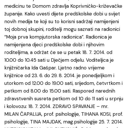
medicinu te Domom zdravlja Koprivničko-križevačke
županije. Kako uvesti dijete predškolske dobi u svijet
novih medija te koji su to korisni sadržaji namijenjeni
toj dobnoj skupini, roditelji mogu saznati na radionici
“Moja prva kompjutorska radionica”. Radionica je
namijenjena djeci predškolske dobi i njihovim
roditeljima, a održat će se u petak 18. 7. 2014. od
10.00 do 10.45 sati u Dječjem odjelu. Voditeljica je
knjižničarka Ida Gašpar. Ljetno radno vrijeme
knjižnice od 23. 6. do 29. 8. 2014. je ponedjeljkom i
utorkom od 12.00 do 19.00 sati, srijedom, četvrtkom i
petkom od 8.00 do 15.00 sati. Raspored narednih
zdravstvenih susreta petkom od 10 do 11 sati u srpnju
i kolovozu: 18. 7. 2014. ZDRAVO SPAVANJE – mr.
MILAN ČAPALIJA, prof. psihologije, TIHANA KOSI, prof.
psihologije, TINA MAJDAK, mag.psihologije 25. 7. 2014.