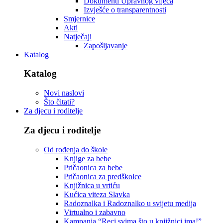
Dokumenti Upravnog vijeća
Izvješće o transparentnosti
Smjernice
Akti
Natječaji
Zapošljavanje
Katalog
Katalog
Novi naslovi
Što čitati?
Za djecu i roditelje
Za djecu i roditelje
Od rođenja do škole
Knjige za bebe
Pričaonica za bebe
Pričaonica za predškolce
Knjižnica u vrtiću
Kućica viteza Slavka
Radoznalka i Radoznalko u svijetu medija
Virtualno i zabavno
Kampanja “Reci svima što u knjižnici ima!”