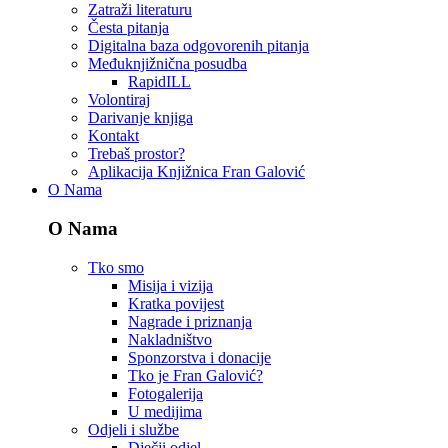
Zatraži literaturu
Česta pitanja
Digitalna baza odgovorenih pitanja
Međuknjižnična posudba
RapidILL
Volontiraj
Darivanje knjiga
Kontakt
Trebaš prostor?
Aplikacija Knjižnica Fran Galović
O Nama
O Nama
Tko smo
Misija i vizija
Kratka povijest
Nagrade i priznanja
Nakladništvo
Sponzorstva i donacije
Tko je Fran Galović?
Fotogalerija
U medijima
Odjeli i službe
Dječji odjel