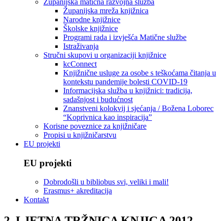
Županijska matična razvojna služba
Županijska mreža knjižnica
Narodne knjižnice
Školske knjižnice
Programi rada i izvješća Matične službe
Istraživanja
Stručni skupovi u organizaciji knjižnice
kcConnect
Knjižnične usluge za osobe s teškoćama čitanja u
kontekstu pandemije bolesti COVID-19
Informacijska služba u knjižnici: tradicija,
sadašnjost i budućnost
Znanstveni kolokvij i sjećanja / Božena Loborec
“Koprivnica kao inspiracija”
Korisne poveznice za knjižničare
Propisi u knjižničarstvu
EU projekti
EU projekti
Dobrodošli u bibliobus svi, veliki i mali!
Erasmus+ akreditacija
Kontakt
2. LJETNA TRŽNICA KNJIGA 2012.