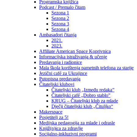
Programska knjižica
Podcast / Premalo čitam
Sezona 1
Sezona 2
Sezona 3
Sezona 4
Ambasadori čitanja
2021.
2023.
Affiliate American Space Koprivnica
Informacijska istraživanja & učenje
Predavanja i radionice
Mala škola korištenja pametnih telefona za starije
Jezični café za Ukrajince
Putopisna predavanja
Čitateljski klubovi
Čitateljski klub „Između redaka”
Čitateljski café „Dobro stablo”
KRUG – Čitateljski klub za mlade
Dječji čitateljski klub „Čituljko“
Makerspace
Posjetitelj za 5!
Medijska pedagogija za mlade i odrasle
Knjiž(n)ica za zdravlje
Socijalno-inkluzivni programi