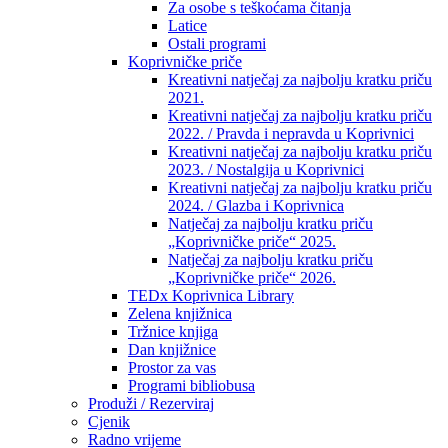
Za osobe s teškoćama čitanja
Latice
Ostali programi
Koprivničke priče
Kreativni natječaj za najbolju kratku priču
2021.
Kreativni natječaj za najbolju kratku priču
2022. / Pravda i nepravda u Koprivnici
Kreativni natječaj za najbolju kratku priču
2023. / Nostalgija u Koprivnici
Kreativni natječaj za najbolju kratku priču
2024. / Glazba i Koprivnica
Natječaj za najbolju kratku priču
„Koprivničke priče“ 2025.
Natječaj za najbolju kratku priču
„Koprivničke priče“ 2026.
TEDx Koprivnica Library
Zelena knjižnica
Tržnice knjiga
Dan knjižnice
Prostor za vas
Programi bibliobusa
Produži / Rezerviraj
Cjenik
Radno vrijeme