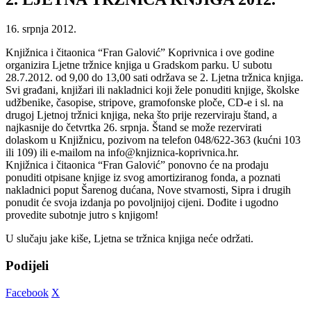
16. srpnja 2012.
Knjižnica i čitaonica “Fran Galović” Koprivnica i ove godine
organizira Ljetne tržnice knjiga u Gradskom parku. U subotu
28.7.2012. od 9,00 do 13,00 sati održava se 2. Ljetna tržnica knjiga.
Svi građani, knjižari ili nakladnici koji žele ponuditi knjige, školske
udžbenike, časopise, stripove, gramofonske ploče, CD-e i sl. na
drugoj Ljetnoj tržnici knjiga, neka što prije rezerviraju štand, a
najkasnije do četvrtka 26. srpnja. Štand se može rezervirati
dolaskom u Knjižnicu, pozivom na telefon 048/622-363 (kućni 103
ili 109) ili e-mailom na info@knjiznica-koprivnica.hr.
Knjižnica i čitaonica “Fran Galović” ponovno će na prodaju
ponuditi otpisane knjige iz svog amortiziranog fonda, a poznati
nakladnici poput Šarenog dućana, Nove stvarnosti, Sipra i drugih
ponudit će svoja izdanja po povoljnijoj cijeni. Dođite i ugodno
provedite subotnje jutro s knjigom!
U slučaju jake kiše, Ljetna se tržnica knjiga neće održati.
Podijeli
Facebook
X