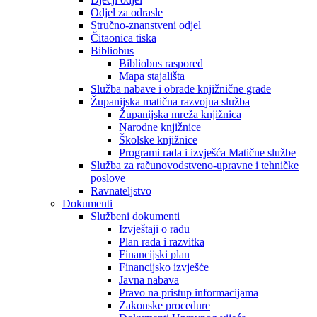
Odjel za odrasle
Stručno-znanstveni odjel
Čitaonica tiska
Bibliobus
Bibliobus raspored
Mapa stajališta
Služba nabave i obrade knjižnične građe
Županijska matična razvojna služba
Županijska mreža knjižnica
Narodne knjižnice
Školske knjižnice
Programi rada i izvješća Matične službe
Služba za računovodstveno-upravne i tehničke
poslove
Ravnateljstvo
Dokumenti
Službeni dokumenti
Izvještaji o radu
Plan rada i razvitka
Financijski plan
Financijsko izvješće
Javna nabava
Pravo na pristup informacijama
Zakonske procedure