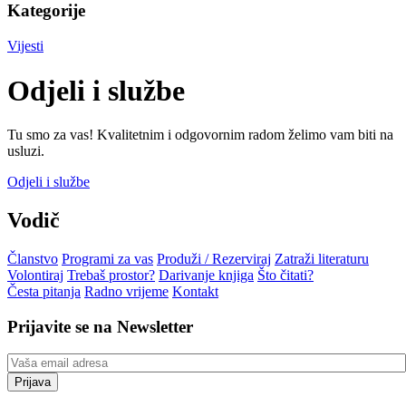
Kategorije
Vijesti
Odjeli i službe
Tu smo za vas! Kvalitetnim i odgovornim radom želimo vam biti na
usluzi.
Odjeli i službe
Vodič
Članstvo
Programi za vas
Produži / Rezerviraj
Zatraži literaturu
Volontiraj
Trebaš prostor?
Darivanje knjiga
Što čitati?
Česta pitanja
Radno vrijeme
Kontakt
Prijavite se na Newsletter