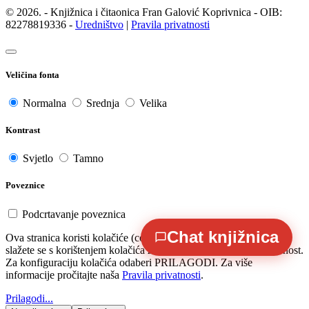
© 2026. - Knjižnica i čitaonica Fran Galović Koprivnica - OIB:
82278819336 -
Uredništvo
|
Pravila privatnosti
Veličina fonta
Normalna
Srednja
Velika
Kontrast
Svjetlo
Tamno
Poveznice
Podcrtavanje poveznica
Chat knjižnica
Ova stranica koristi kolačiće (cookies). Odabirom PRIHVAĆAM
slažete se s korištenjem kolačića za koje je potrebna Vaša suglasnost.
Za konfiguraciju kolačića odaberi PRILAGODI. Za više
informacije pročitajte naša
Pravila privatnosti
.
Prilagodi...