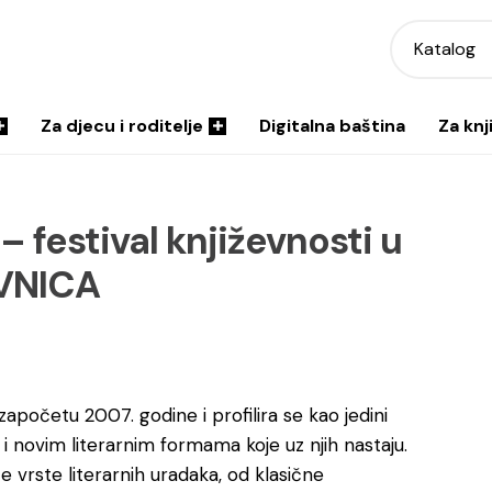
Katalog
Za djecu i roditelje
Digitalna baština
Za knj
 festival književnosti u
IVNICA
započetu 2007. godine i profilira se kao jedini
 i novim literarnim formama koje uz njih nastaju.
e vrste literarnih uradaka, od klasične