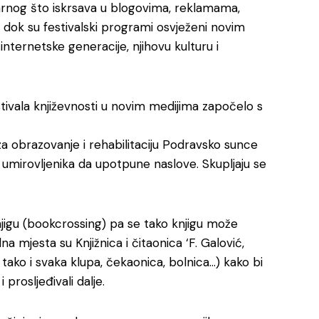
arnog što iskrsava u blogovima, reklamama,
, dok su festivalski programi osvježeni novim
internetske generacije, njihovu kulturu i
tivala književnosti u novim medijima započelo s
za obrazovanje i rehabilitaciju Podravsko sunce
 umirovljenika da upotpune naslove. Skupljaju se
knjigu (bookcrossing) pa se tako knjigu može
alna mjesta su Knjižnica i čitaonica ‘F. Galović,
to tako i svaka klupa, čekaonica, bolnica…) kako bi
i prosljeđivali dalje.