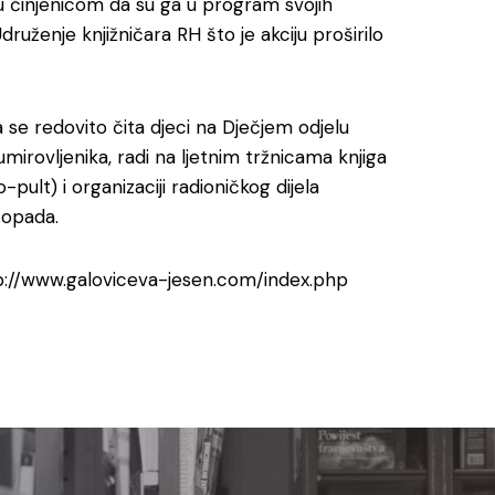
u činjenicom da su ga u program svojih
Udruženje knjižničara RH što je akciju proširilo
 se redovito čita djeci na Dječjem odjelu
mirovljenika, radi na ljetnim tržnicama knjiga
-pult) i organizaciji radioničkog dijela
stopada.
tp://www.galoviceva-jesen.com/index.php