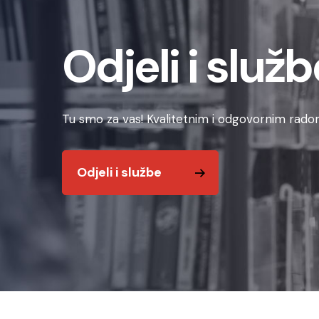
Odjeli i služb
Tu smo za vas! Kvalitetnim i odgovornim radom
Odjeli i službe