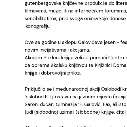
gutenbergovske književne produkcije do liter
filmovima, muzici ili na internetskim forumima
senzibilitetima, prije svega onima koje donose 
ikonografiju.
Ove se godine u sklopu Galovićeve jeseni- fes
novim inicijativama i akcijama.
Akcijom Pokloni knjigu želi se pomoći Centru 
da opreme školsku knjižnicu te Knjižnici Doma
knjige i dobrovoljni prilozi.
Priključilo se i međunarodnoj akciji Oslobodi 
‘osloboditi’ tj. ostaviti na javnom mjestu (inicij
Šareni dućan, Gimnazija ‘F. Galović, Fax, ali is
ljudi (slobodno) uzimali (slobodne) knjige, čitali 