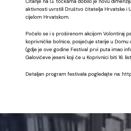
Čitanje na G. točkama dobilo je novu dimenzij
aktivnosti uvrstili Društvo čitatelja Hrvatske i 
cijelom Hrvatskom.
Počelo se i s proširenom akcijom Volontiraj pa
koprivničke bolnice, posjećuje starije u Domu u
(gdje je ove godine Festival prvi puta imao info
Galovićeve jeseni koji će u Koprivnici biti 16. li
Detaljan program festivala pogledajte na: ht