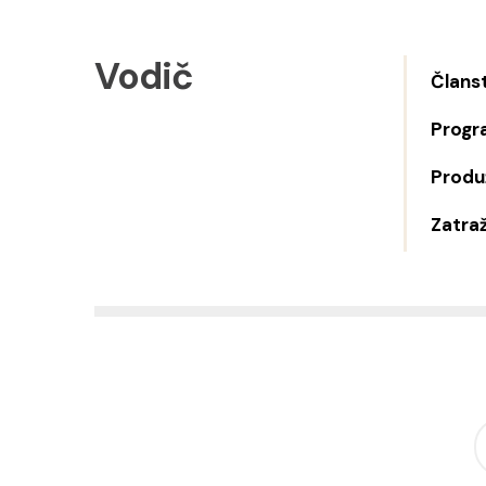
Vodič
Člans
Progr
Produž
Zatraž