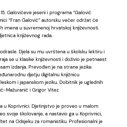
u 15. Galovićeve jeseni i programa “Galović
aonici “Fran Galović” autorsku večer održat će
ih imena u suvremenoj hrvatskoj književnosti.
ljetnica književnog rada.
 odrasle. Djela su mu uvrštena u školsku lektiru i
ja se u klasike književnosti i doživio je petnaest
 osam izdanja. Prevođen je na strane jezike.
eđunarodnu dječju digitalnu knjižnicu
eskom i japanskom jeziku. Dobitnik je uglednih
ć-Mažuranić i Grigor Vitez.
a u Koprivnici. Djetinjstvo je proveo u malom
svoje školovanje, a nastavio ga u Koprivnici,
ultet na Odsjeku za romanistiku. Profesionalni je