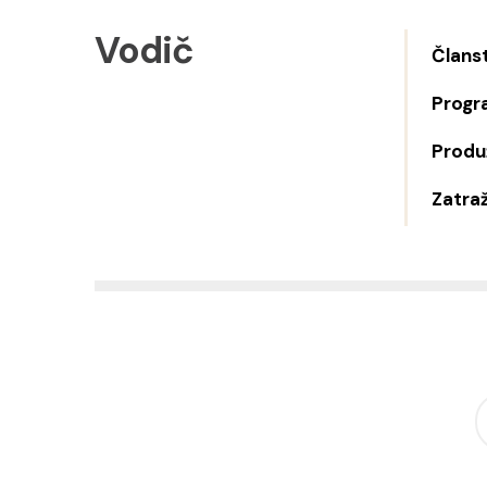
Vodič
Člans
Progr
Produž
Zatraž