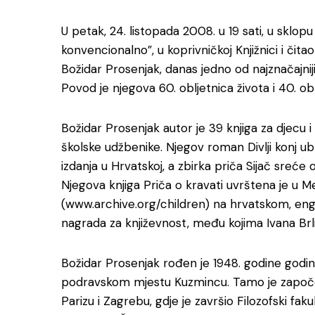
U petak, 24. listopada 2008. u 19 sati, u sklop
konvencionalno”, u koprivničkoj Knjižnici i čit
Božidar Prosenjak, danas jedno od najznačajnij
Povod je njegova 60. obljetnica života i 40. ob
Božidar Prosenjak autor je 39 knjiga za djecu i
školske udžbenike. Njegov roman Divlji konj ubra
izdanja u Hrvatskoj, a zbirka priča Sijač sreće
Njegova knjiga Priča o kravati uvrštena je u M
(www.archive.org/children) na hrvatskom, engl
nagrada za književnost, među kojima Ivana Brli
Božidar Prosenjak rođen je 1948. godine godin
podravskom mjestu Kuzmincu. Tamo je započeo 
Parizu i Zagrebu, gdje je završio Filozofski fak