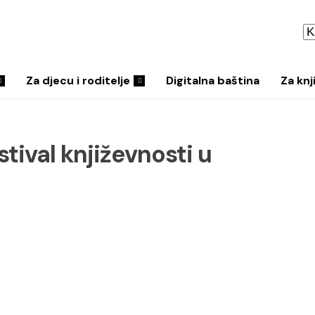
Za djecu i roditelje
Digitalna baština
Za knj
stival književnosti u