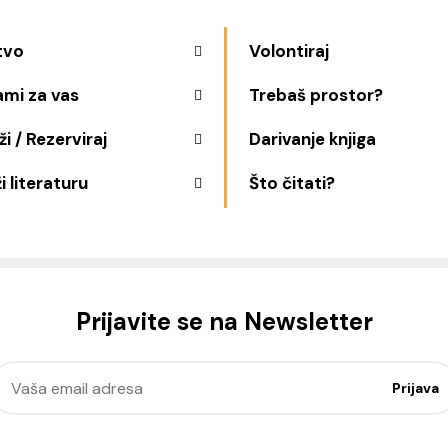
tvo
Volontiraj
ami za vas
Trebaš prostor?
i / Rezerviraj
Darivanje knjiga
i literaturu
Što čitati?
Prijavite se na Newsletter