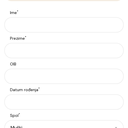
*
Ime
*
Prezime
OIB
*
Datum rođenja
*
Spol
Muški