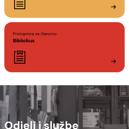
Pristupnica za članstvo
Bibliobus
Odjeli i službe