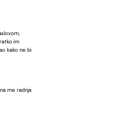
naslovom,
kratko im
ao kako ne bi
nima me radnja