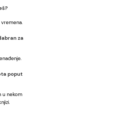
teš?
i vremena.
odabran za
nenađenje.
vota poput
im u nekom
jizi.