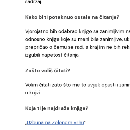
sadržaj.
Kako bi ti potaknuo ostale na čitanje?
Vjerojatno bih odabrao knjige sa zanimljivim 
odnosno knjige koje su meni bile zanimljive, u
prepričao o čemu se radi, a kraj im ne bih rek
izgubili napetost čitanja.
Zašto voliš čitati?
Volim čitati zato što me to uvijek opusti i za
u knjizi.
Koja ti je najdraža knjiga?
„
Uzbuna na Zelenom vrhu
“.