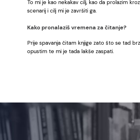
To mi je kao nekakav cilj, kao da prolazim kro
scenarij i cilj mi je završiti ga.
Kako pronalaziš vremena za čitanje?
Prije spavanja čitam knjige zato što se tad br
opustim te mi je tada lakše zaspati.