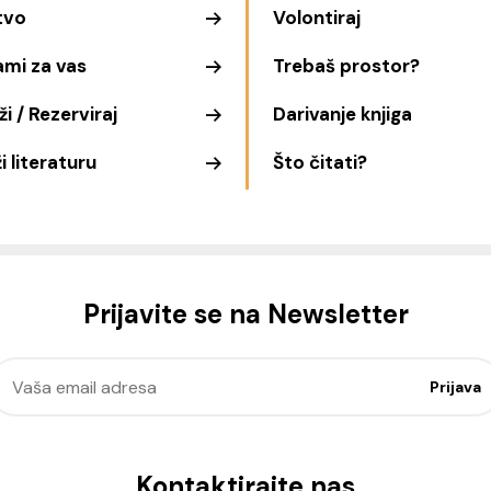
tvo
Volontiraj
ami za vas
Trebaš prostor?
i / Rezerviraj
Darivanje knjiga
i literaturu
Što čitati?
Prijavite se na Newsletter
Kontaktirajte nas