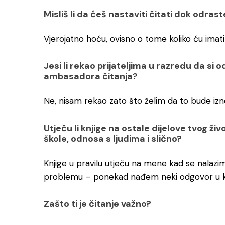
Misliš li da ćeš nastaviti čitati dok odras
Vjerojatno hoću, ovisno o tome koliko ću imat
Jesi li rekao prijateljima u razredu da si 
ambasadora čitanja?
Ne, nisam rekao zato što želim da to bude iz
Utječu li knjige na ostale dijelove tvog ži
škole, odnosa s ljudima i slično?
Knjige u pravilu utječu na mene kad se nalaz
problemu – ponekad nađem neki odgovor u kn
Zašto ti je čitanje važno?