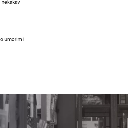
z nekakav
zo umorim i