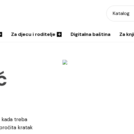
Katalog
Za djecu i roditelje
Digitalna baština
Za knj
ć
 i kada treba
 pročita kratak