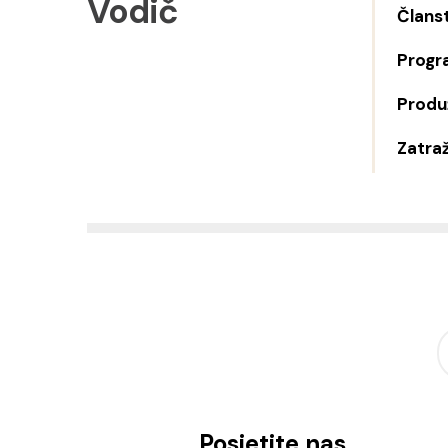
Vodič
Člans
Progr
Produž
Zatraž
Posjetite nas