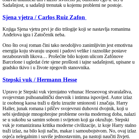
Sadašnjost, u sadašnji trenutak u kojemu problemi ne postoje.
Sjena vjetra / Carlos Ruiz Zafon
Knjiga Sjena vjetra prvi je dio trilogije koji se nastavlja romanima
Anđelova igra i Zatočenik neba.
Ono što ovaj roman čini tako neodoljivo zanimljivim jest emotivna
energija koju stvaraju usponi i padovi velike i raznolike postave
nezaboravnih likova… Prošećite bilo kojom ulicom Zafónove
Barcelone i ugledat ćete sjene prošlosti i tajne sadašnjosti, upisane u
gradsko tkivo i u živote njegovih stanovnika.
Stepski vuk / Hermann Hesse
Upravo je Stepski vuk vjerojatno vrhunac Hesseovog stvaralaštva,
svojevrstan psihoanalitički dnevnik i intimna ispovijed. Autor izlaz
iz osobnog kaosa traži u djelu izrazite smionosti i značaja. Harry
Haller, junak romana i piščev svojevrsni duhovni dvojnik, koji u
sebi sjedinjuje mnogobrojne probleme osvita modernog doba, nalazi
se u sukobu sa samim sobom i svijetom koji ga okružuje. Stepski
vuk je romanizirana kritika moderne civilizacije, iz koje Harry stalno
traži izlaz, na bilo koji način, makar i samoubojstvom. No, ovaj izlaz
osjeća nelegalnim i suviše jednostavnim, pa nastoji naučiti živjeti.