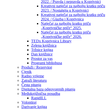
2022. / Pravda i nepravda u Koprivnici
Kreativni natječaj za najbolju kratku priču
2023. / Nostalgija u Koprivnici
Kreativni natječaj za najbolju kratku priču
2024. / Glazba i Koprivnica
Natječaj za najbolju kratku priču
„Koprivničke priče“ 2025.
Natječaj za najbolju kratku priču
„Koprivničke priče“ 2026.
TEDx Koprivnica Library
Zelena knjižnica
Tržnice knjiga
Dan knjižnice
Prostor za vas
Programi bibliobusa
Produži / Rezerviraj
Cjenik
Radno vrijeme
Zatraži literaturu
Česta pitanja
Digitalna baza odgovorenih pitanja
Međuknjižnična posudba
RapidILL
Volontiraj
Darivanje knjiga