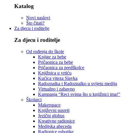
Katalog
Novi naslovi
Što čitati?
Za djecu i roditelje
Za djecu i roditelje
Od rođenja do škole
Knjige za bebe
Pričaonica za bebe
Pričaonica za predškolce
Knjižnica u vrtiću
Kućica viteza Slavka
Radoznalka i Radoznalko u svijetu medija
Virtualno i zabavno
Kampanja “Reci svima što u knjižnici ima!”
Školarci
Makerspace
Književni susreti
Jezični globus
Kreativne radionice
Medijska abeceda
Radionice robotike