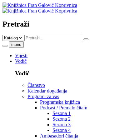
Pretraži
menu
Vijesti
Vodič
Vodič
Članstvo
Kalendar događanja
Programi za vas
Programska knjižica
Podcast / Premalo čitam
Sezona 1
Sezona 2
Sezona 3
Sezona 4
Ambasadori čitanja