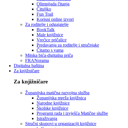
Olimpijada čitanja
Čituljko
Fun Trail
Korisni online izvori
Za roditelje i odgajatelje
BookTalk
Male knjižnice
Vrećice pričalice
Predavanja za roditelje i stručnjake
Čitamo s vama
Mitska bića-digitalna priča
FRANorama
Digitalna baština
Za knjižničare
Za knjižničare
Županijska matična razvojna služba
Županijska mreža knjižnica
Narodne knjižnice
Školske knjižnice
Programi rada i izvješća Matične službe
Istraživanja
Stručni skupovi u organizaciji knjižnice