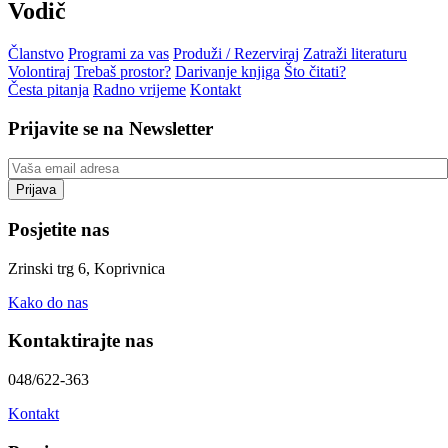
Vodič
Članstvo
Programi za vas
Produži / Rezerviraj
Zatraži literaturu
Volontiraj
Trebaš prostor?
Darivanje knjiga
Što čitati?
Česta pitanja
Radno vrijeme
Kontakt
Prijavite se na Newsletter
Posjetite nas
Zrinski trg 6, Koprivnica
Kako do nas
Kontaktirajte nas
048/622-363
Kontakt