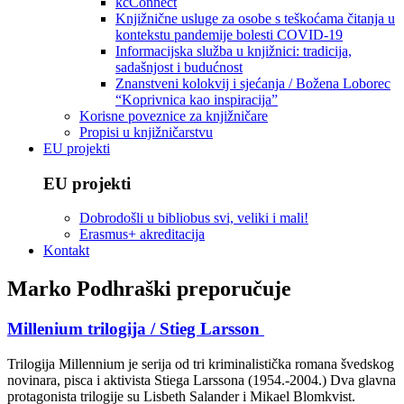
kcConnect
Knjižnične usluge za osobe s teškoćama čitanja u
kontekstu pandemije bolesti COVID-19
Informacijska služba u knjižnici: tradicija,
sadašnjost i budućnost
Znanstveni kolokvij i sjećanja / Božena Loborec
“Koprivnica kao inspiracija”
Korisne poveznice za knjižničare
Propisi u knjižničarstvu
EU projekti
EU projekti
Dobrodošli u bibliobus svi, veliki i mali!
Erasmus+ akreditacija
Kontakt
Marko Podhraški preporučuje
Millenium trilogija / Stieg Larsson
Trilogija Millennium je serija od tri kriminalistička romana švedskog
novinara, pisca i aktivista Stiega Larssona (1954.-2004.) Dva glavna
protagonista trilogije su Lisbeth Salander i Mikael Blomkvist.