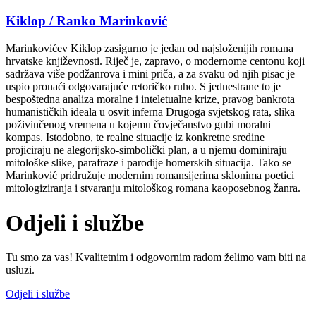
Kiklop / Ranko Marinković
Marinkovićev Kiklop zasigurno je jedan od najsloženijih romana
hrvatske književnosti. Riječ je, zapravo, o modernome centonu koji
sadržava više podžanrova i mini priča, a za svaku od njih pisac je
uspio pronaći odgovarajuće retoričko ruho. S jednestrane to je
bespoštedna analiza moralne i inteletualne krize, pravog bankrota
humanističkih ideala u osvit inferna Drugoga svjetskog rata, slika
poživinčenog vremena u kojemu čovječanstvo gubi moralni
kompas. Istodobno, te realne situacije iz konkretne sredine
projiciraju ne alegorijsko-simbolički plan, a u njemu dominiraju
mitološke slike, parafraze i parodije homerskih situacija. Tako se
Marinković pridružuje modernim romansijerima sklonima poetici
mitologiziranja i stvaranju mitološkog romana kaoposebnog žanra.
Odjeli i službe
Tu smo za vas! Kvalitetnim i odgovornim radom želimo vam biti na
usluzi.
Odjeli i službe