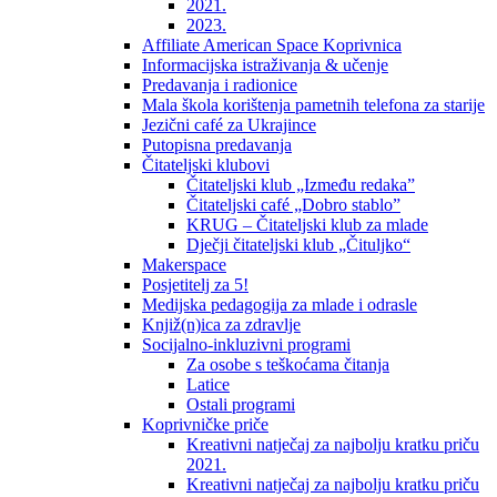
2021.
2023.
Affiliate American Space Koprivnica
Informacijska istraživanja & učenje
Predavanja i radionice
Mala škola korištenja pametnih telefona za starije
Jezični café za Ukrajince
Putopisna predavanja
Čitateljski klubovi
Čitateljski klub „Između redaka”
Čitateljski café „Dobro stablo”
KRUG – Čitateljski klub za mlade
Dječji čitateljski klub „Čituljko“
Makerspace
Posjetitelj za 5!
Medijska pedagogija za mlade i odrasle
Knjiž(n)ica za zdravlje
Socijalno-inkluzivni programi
Za osobe s teškoćama čitanja
Latice
Ostali programi
Koprivničke priče
Kreativni natječaj za najbolju kratku priču
2021.
Kreativni natječaj za najbolju kratku priču