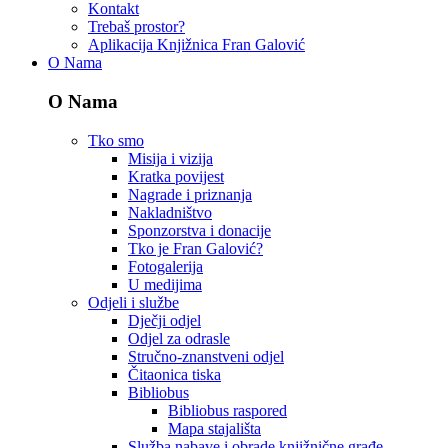
Kontakt
Trebaš prostor?
Aplikacija Knjižnica Fran Galović
O Nama
O Nama
Tko smo
Misija i vizija
Kratka povijest
Nagrade i priznanja
Nakladništvo
Sponzorstva i donacije
Tko je Fran Galović?
Fotogalerija
U medijima
Odjeli i službe
Dječji odjel
Odjel za odrasle
Stručno-znanstveni odjel
Čitaonica tiska
Bibliobus
Bibliobus raspored
Mapa stajališta
Služba nabave i obrade knjižnične građe