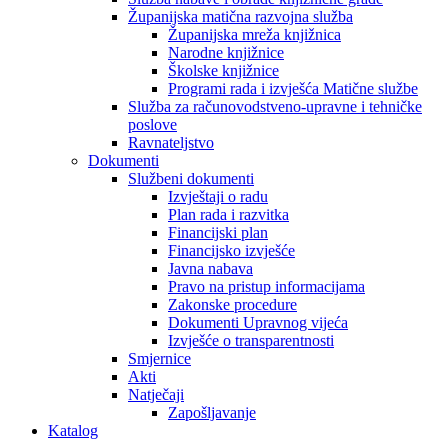
Županijska matična razvojna služba
Županijska mreža knjižnica
Narodne knjižnice
Školske knjižnice
Programi rada i izvješća Matične službe
Služba za računovodstveno-upravne i tehničke
poslove
Ravnateljstvo
Dokumenti
Službeni dokumenti
Izvještaji o radu
Plan rada i razvitka
Financijski plan
Financijsko izvješće
Javna nabava
Pravo na pristup informacijama
Zakonske procedure
Dokumenti Upravnog vijeća
Izvješće o transparentnosti
Smjernice
Akti
Natječaji
Zapošljavanje
Katalog