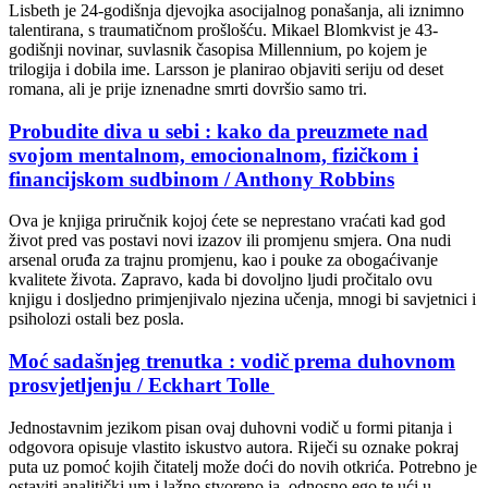
Lisbeth je 24-godišnja djevojka asocijalnog ponašanja, ali iznimno
talentirana, s traumatičnom prošlošću. Mikael Blomkvist je 43-
godišnji novinar, suvlasnik časopisa Millennium, po kojem je
trilogija i dobila ime. Larsson je planirao objaviti seriju od deset
romana, ali je prije iznenadne smrti dovršio samo tri.
Probudite diva u sebi : kako da preuzmete nad
svojom mentalnom, emocionalnom, fizičkom i
financijskom sudbinom / Anthony Robbins
Ova je knjiga priručnik kojoj ćete se neprestano vraćati kad god
život pred vas postavi novi izazov ili promjenu smjera. Ona nudi
arsenal oruđa za trajnu promjenu, kao i pouke za obogaćivanje
kvalitete života. Zapravo, kada bi dovoljno ljudi pročitalo ovu
knjigu i dosljedno primjenjivalo njezina učenja, mnogi bi savjetnici i
psiholozi ostali bez posla.
Moć sadašnjeg trenutka : vodič prema duhovnom
prosvjetljenju / Eckhart Tolle
Jednostavnim jezikom pisan ovaj duhovni vodič u formi pitanja i
odgovora opisuje vlastito iskustvo autora. Riječi su oznake pokraj
puta uz pomoć kojih čitatelj može doći do novih otkrića. Potrebno je
ostaviti analitički um i lažno stvoreno ja, odnosno ego te ući u