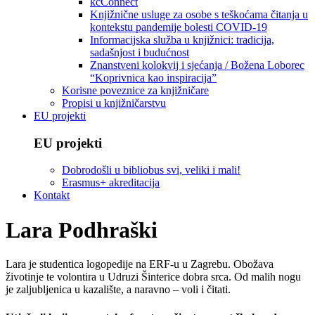
kcConnect
Knjižnične usluge za osobe s teškoćama čitanja u
kontekstu pandemije bolesti COVID-19
Informacijska služba u knjižnici: tradicija,
sadašnjost i budućnost
Znanstveni kolokvij i sjećanja / Božena Loborec
“Koprivnica kao inspiracija”
Korisne poveznice za knjižničare
Propisi u knjižničarstvu
EU projekti
EU projekti
Dobrodošli u bibliobus svi, veliki i mali!
Erasmus+ akreditacija
Kontakt
Lara Podhraški
Lara je studentica logopedije na ERF-u u Zagrebu. Obožava
životinje te volontira u Udruzi Šinterice dobra srca. Od malih nogu
je zaljubljenica u kazalište, a naravno – voli i čitati.