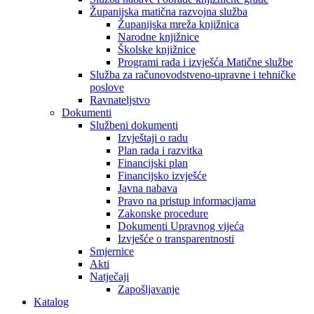
Županijska matična razvojna služba
Županijska mreža knjižnica
Narodne knjižnice
Školske knjižnice
Programi rada i izvješća Matične službe
Služba za računovodstveno-upravne i tehničke
poslove
Ravnateljstvo
Dokumenti
Službeni dokumenti
Izvještaji o radu
Plan rada i razvitka
Financijski plan
Financijsko izvješće
Javna nabava
Pravo na pristup informacijama
Zakonske procedure
Dokumenti Upravnog vijeća
Izvješće o transparentnosti
Smjernice
Akti
Natječaji
Zapošljavanje
Katalog