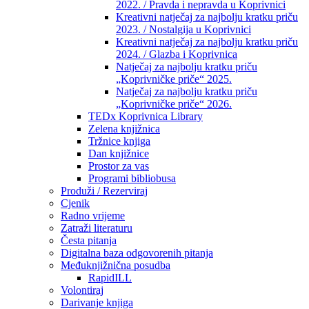
2022. / Pravda i nepravda u Koprivnici
Kreativni natječaj za najbolju kratku priču
2023. / Nostalgija u Koprivnici
Kreativni natječaj za najbolju kratku priču
2024. / Glazba i Koprivnica
Natječaj za najbolju kratku priču
„Koprivničke priče“ 2025.
Natječaj za najbolju kratku priču
„Koprivničke priče“ 2026.
TEDx Koprivnica Library
Zelena knjižnica
Tržnice knjiga
Dan knjižnice
Prostor za vas
Programi bibliobusa
Produži / Rezerviraj
Cjenik
Radno vrijeme
Zatraži literaturu
Česta pitanja
Digitalna baza odgovorenih pitanja
Međuknjižnična posudba
RapidILL
Volontiraj
Darivanje knjiga