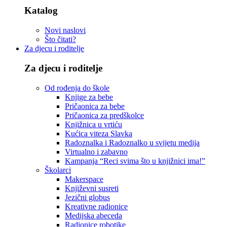
Katalog
Novi naslovi
Što čitati?
Za djecu i roditelje
Za djecu i roditelje
Od rođenja do škole
Knjige za bebe
Pričaonica za bebe
Pričaonica za predškolce
Knjižnica u vrtiću
Kućica viteza Slavka
Radoznalka i Radoznalko u svijetu medija
Virtualno i zabavno
Kampanja “Reci svima što u knjižnici ima!”
Školarci
Makerspace
Književni susreti
Jezični globus
Kreativne radionice
Medijska abeceda
Radionice robotike