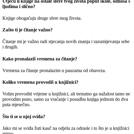
Utječu li knjige na ostale sfere tvog života poput škole, odnosa s
ljudima i slično?
Knjige obogaćuju druge sfere mog života.
Zašto ti je čitanje važno?
Čitanje mi je važno radi stjecanja novih znanja i razumijevanja sebe
i drugih.
Kako pronalaziš vremena za čitanje?
Vremena za čitanje pronalazim u pauzama od obaveza.
Koliko vremena provodiš u knjižnici?
Volim provoditi vrijeme u knjižnici, ali trenutno ga nažalost tamo ne
provodim puno, samo za vraćanje i posudbu knjiga jednom do dva
puta mjesečno.
Što ti se u njoj sviđa?
Jako mi se sviđa žuti kauč na odjelu za odrasle i to što je u knjižnici
mirno.