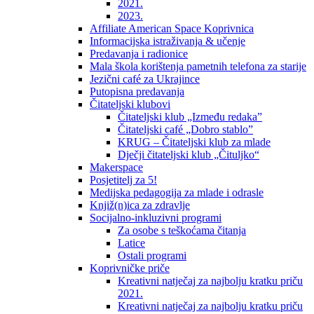
2021.
2023.
Affiliate American Space Koprivnica
Informacijska istraživanja & učenje
Predavanja i radionice
Mala škola korištenja pametnih telefona za starije
Jezični café za Ukrajince
Putopisna predavanja
Čitateljski klubovi
Čitateljski klub „Između redaka”
Čitateljski café „Dobro stablo”
KRUG – Čitateljski klub za mlade
Dječji čitateljski klub „Čituljko“
Makerspace
Posjetitelj za 5!
Medijska pedagogija za mlade i odrasle
Knjiž(n)ica za zdravlje
Socijalno-inkluzivni programi
Za osobe s teškoćama čitanja
Latice
Ostali programi
Koprivničke priče
Kreativni natječaj za najbolju kratku priču
2021.
Kreativni natječaj za najbolju kratku priču