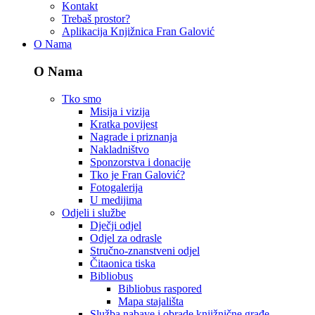
Kontakt
Trebaš prostor?
Aplikacija Knjižnica Fran Galović
O Nama
O Nama
Tko smo
Misija i vizija
Kratka povijest
Nagrade i priznanja
Nakladništvo
Sponzorstva i donacije
Tko je Fran Galović?
Fotogalerija
U medijima
Odjeli i službe
Dječji odjel
Odjel za odrasle
Stručno-znanstveni odjel
Čitaonica tiska
Bibliobus
Bibliobus raspored
Mapa stajališta
Služba nabave i obrade knjižnične građe