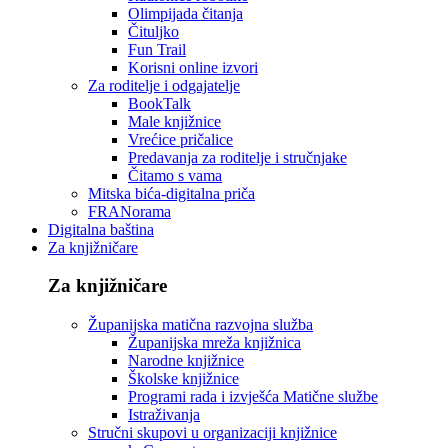
Olimpijada čitanja
Čituljko
Fun Trail
Korisni online izvori
Za roditelje i odgajatelje
BookTalk
Male knjižnice
Vrećice pričalice
Predavanja za roditelje i stručnjake
Čitamo s vama
Mitska bića-digitalna priča
FRANorama
Digitalna baština
Za knjižničare
Za knjižničare
Županijska matična razvojna služba
Županijska mreža knjižnica
Narodne knjižnice
Školske knjižnice
Programi rada i izvješća Matične službe
Istraživanja
Stručni skupovi u organizaciji knjižnice