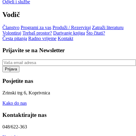
Odjeli i službe
Vodič
Članstvo
Programi za vas
Produži / Rezerviraj
Zatraži literaturu
Volontiraj
Trebaš prostor?
Darivanje knjiga
Što čitati?
Česta pitanja
Radno vrijeme
Kontakt
Prijavite se na Newsletter
Posjetite nas
Zrinski trg 6, Koprivnica
Kako do nas
Kontaktirajte nas
048/622-363