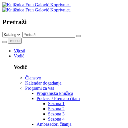
Pretraži
menu
Vijesti
Vodič
Vodič
Članstvo
Kalendar događanja
Programi za vas
Programska knjižica
Podcast / Premalo čitam
Sezona 1
Sezona 2
Sezona 3
Sezona 4
Ambasadori čitanja