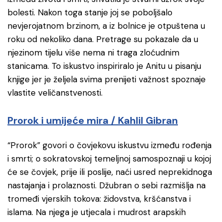
bolesti. Nakon toga stanje joj se poboljšalo
nevjerojatnom brzinom, a iz bolnice je otpuštena u
roku od nekoliko dana. Pretrage su pokazale da u
njezinom tijelu više nema ni traga zloćudnim
stanicama. To iskustvo inspiriralo je Anitu u pisanju
knjige jer je željela svima prenijeti važnost spoznaje
vlastite veličanstvenosti.
Prorok i umijeće mira / Kahlil Gibran
“Prorok” govori o čovjekovu iskustvu između rođenja
i smrti; o sokratovskoj temeljnoj samospoznaji u kojoj
će se čovjek, prije ili poslije, naći usred neprekidnoga
nastajanja i prolaznosti. Džubran o sebi razmišlja na
tromeđi vjerskih tokova: židovstva, kršćanstva i
islama. Na njega je utjecala i mudrost arapskih