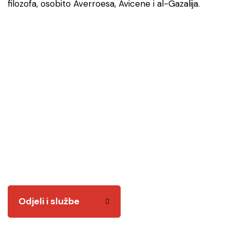
filozofa, osobito Averroesa, Avicene i al-Gazalija.
Odjeli i službe
Tu smo za vas! Kvalitetnim i odgovornim radom
želimo vam biti na usluzi.
Odjeli i službe