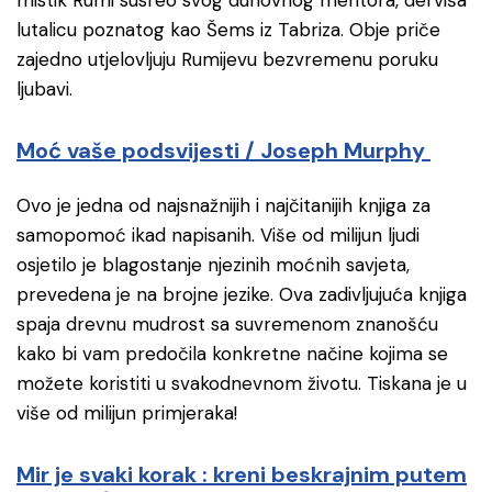
mistik Rumi susreo svog duhovnog mentora, derviša
lutalicu poznatog kao Šems iz Tabriza. Obje priče
zajedno utjelovljuju Rumijevu bezvremenu poruku
ljubavi.
Moć vaše podsvijesti / Joseph Murphy
Ovo je jedna od najsnažnijih i najčitanijih knjiga za
samopomoć ikad napisanih. Više od milijun ljudi
osjetilo je blagostanje njezinih moćnih savjeta,
prevedena je na brojne jezike. Ova zadivljujuća knjiga
spaja drevnu mudrost sa suvremenom znanošću
kako bi vam predočila konkretne načine kojima se
možete koristiti u svakodnevnom životu. Tiskana je u
više od milijun primjeraka!
Mir je svaki korak : kreni beskrajnim putem