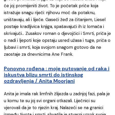
će joj promijeniti život. To je početak priče koja
istražuje snagu riječi: njihovu moć da potaknu,
uništavaju, ali i liječe. Gaseći žeđ za čitanjem, Liesel
postaje kradljivica knjiga, spašavajući ih iz lomača i
skrivajući… Zusakov roman o djevojčici i Smrti, priča je
o nadi i ljepoti koje opstaju usred užasa i tuge, priča o
ljubavi i smrti, koja svojom snagom gotovo da ne
zaostaje za dnevnicima Ane Frank.
Ponovno rođena : moje putovanje od raka i
iskustva blizu smrti do istinskog
ozdravljenja / Anita Moorjani
Anita je imala rak limfnih žlijezda u zadnjoj fazi, pala je
u komu te su joj svi organi otkazali. Liječnici su
vjerovali da je to njezin kraj. Nalazeći se na granici
između života i smrti, shvatila je stvarni uzrok svoje