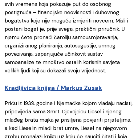
svih vremena koja pokazuje put do osobnog
postignuća – financijske neovisnosti i duhovnog
bogatstva koje nije moguće izmjeriti novcem. Misli i
postani bogat je, prije svega, praktični priručnik. U
njemu ćete pronaći čaroliju samousmjeravanja,
organiziranog planiranja, autosugestije, umnog
povezivanja, zapanjujuće učinkovit sustav
samoanalize te mnoštvo ostalih korisnih savjeta
velikih ljudi koji su dokazali svoju vrijednost.
Kradljivica knjiga / Markus Zusak
Priču iz 1939. godine i Njemačke kojom vladaju nacisti,
pripovijeda sama Smrt. Djevojčicu Liesel i njenog
mlađeg brata majka je prisiljena povjeriti prijateljima,
a kad Lieselin mlađi brat umre, Liesel na njegovom
grobu pronalazi knjigu uz koju će naučiti čitati i koja