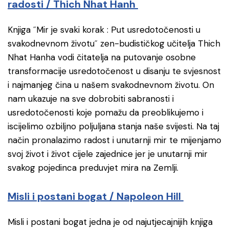
radosti / Thich Nhat Hanh
Knjiga ˝Mir je svaki korak : Put usredotočenosti u
svakodnevnom životu˝ zen-budističkog učitelja Thich
Nhat Hanha vodi čitatelja na putovanje osobne
transformacije usredotočenost u disanju te svjesnost
i najmanjeg čina u našem svakodnevnom životu. On
nam ukazuje na sve dobrobiti sabranosti i
usredotočenosti koje pomažu da preoblikujemo i
iscijelimo ozbiljno poljuljana stanja naše svijesti. Na taj
način pronalazimo radost i unutarnji mir te mijenjamo
svoj život i život cijele zajednice jer je unutarnji mir
svakog pojedinca preduvjet mira na Zemlji.
Misli i postani bogat / Napoleon Hill
Misli i postani bogat jedna je od najutjecajnijih knjiga