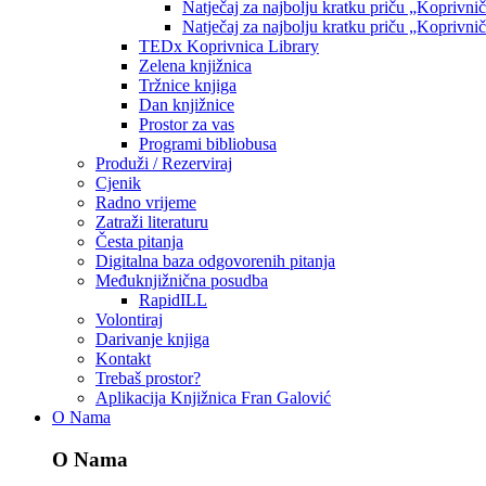
Natječaj za najbolju kratku priču „Koprivni
Natječaj za najbolju kratku priču „Koprivni
TEDx Koprivnica Library
Zelena knjižnica
Tržnice knjiga
Dan knjižnice
Prostor za vas
Programi bibliobusa
Produži / Rezerviraj
Cjenik
Radno vrijeme
Zatraži literaturu
Česta pitanja
Digitalna baza odgovorenih pitanja
Međuknjižnična posudba
RapidILL
Volontiraj
Darivanje knjiga
Kontakt
Trebaš prostor?
Aplikacija Knjižnica Fran Galović
O Nama
O Nama