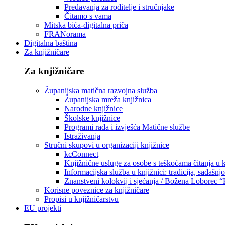
Predavanja za roditelje i stručnjake
Čitamo s vama
Mitska bića-digitalna priča
FRANorama
Digitalna baština
Za knjižničare
Za knjižničare
Županijska matična razvojna služba
Županijska mreža knjižnica
Narodne knjižnice
Školske knjižnice
Programi rada i izvješća Matične službe
Istraživanja
Stručni skupovi u organizaciji knjižnice
kcConnect
Knjižnične usluge za osobe s teškoćama čitanja u
Informacijska služba u knjižnici: tradicija, sadašnj
Znanstveni kolokvij i sjećanja / Božena Loborec “
Korisne poveznice za knjižničare
Propisi u knjižničarstvu
EU projekti