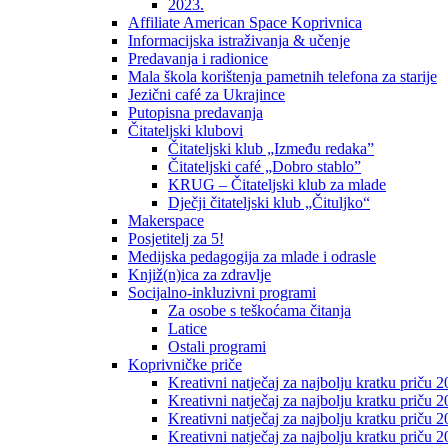
2023.
Affiliate American Space Koprivnica
Informacijska istraživanja & učenje
Predavanja i radionice
Mala škola korištenja pametnih telefona za starije
Jezični café za Ukrajince
Putopisna predavanja
Čitateljski klubovi
Čitateljski klub „Između redaka”
Čitateljski café „Dobro stablo”
KRUG – Čitateljski klub za mlade
Dječji čitateljski klub „Čituljko“
Makerspace
Posjetitelj za 5!
Medijska pedagogija za mlade i odrasle
Knjiž(n)ica za zdravlje
Socijalno-inkluzivni programi
Za osobe s teškoćama čitanja
Latice
Ostali programi
Koprivničke priče
Kreativni natječaj za najbolju kratku priču 2
Kreativni natječaj za najbolju kratku priču 
Kreativni natječaj za najbolju kratku priču 2
Kreativni natječaj za najbolju kratku priču 