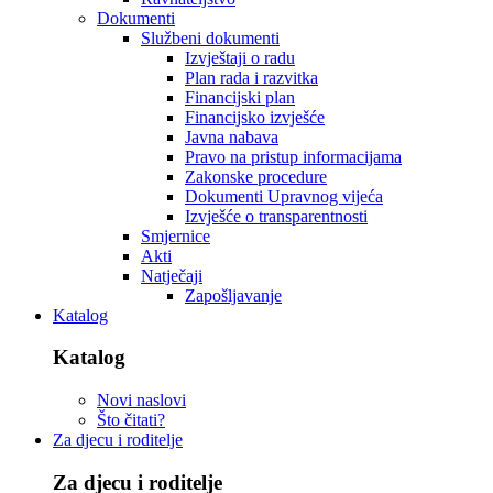
Dokumenti
Službeni dokumenti
Izvještaji o radu
Plan rada i razvitka
Financijski plan
Financijsko izvješće
Javna nabava
Pravo na pristup informacijama
Zakonske procedure
Dokumenti Upravnog vijeća
Izvješće o transparentnosti
Smjernice
Akti
Natječaji
Zapošljavanje
Katalog
Katalog
Novi naslovi
Što čitati?
Za djecu i roditelje
Za djecu i roditelje