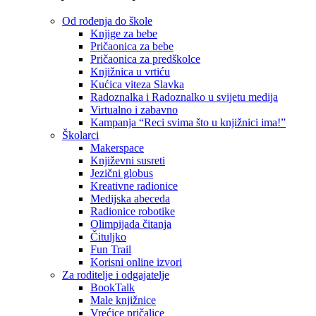
Od rođenja do škole
Knjige za bebe
Pričaonica za bebe
Pričaonica za predškolce
Knjižnica u vrtiću
Kućica viteza Slavka
Radoznalka i Radoznalko u svijetu medija
Virtualno i zabavno
Kampanja “Reci svima što u knjižnici ima!”
Školarci
Makerspace
Književni susreti
Jezični globus
Kreativne radionice
Medijska abeceda
Radionice robotike
Olimpijada čitanja
Čituljko
Fun Trail
Korisni online izvori
Za roditelje i odgajatelje
BookTalk
Male knjižnice
Vrećice pričalice