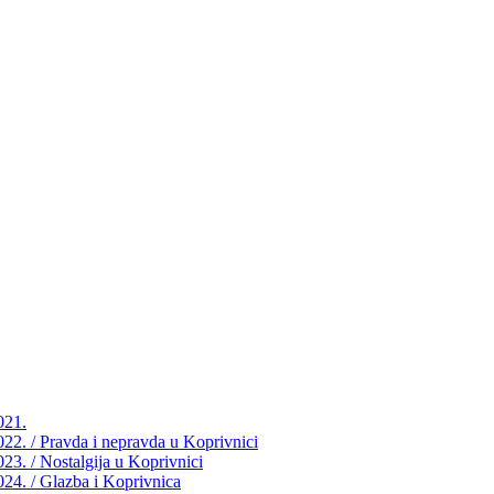
021.
2022. / Pravda i nepravda u Koprivnici
023. / Nostalgija u Koprivnici
2024. / Glazba i Koprivnica