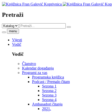
Pretraži
menu
Vijesti
Vodič
Vodič
Članstvo
Kalendar događanja
Programi za vas
Programska knjižica
Podcast / Premalo čitam
Sezona 1
Sezona 2
Sezona 3
Sezona 4
Ambasadori čitanja
2021.