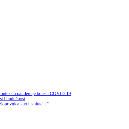
 kontekstu pandemije bolesti COVID-19
ost i budućnost
Koprivnica kao inspiracija”