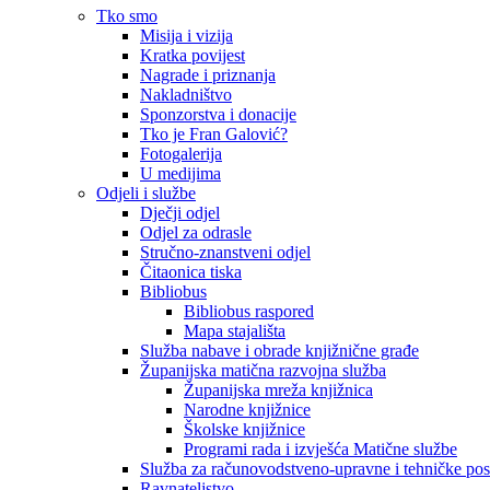
Tko smo
Misija i vizija
Kratka povijest
Nagrade i priznanja
Nakladništvo
Sponzorstva i donacije
Tko je Fran Galović?
Fotogalerija
U medijima
Odjeli i službe
Dječji odjel
Odjel za odrasle
Stručno-znanstveni odjel
Čitaonica tiska
Bibliobus
Bibliobus raspored
Mapa stajališta
Služba nabave i obrade knjižnične građe
Županijska matična razvojna služba
Županijska mreža knjižnica
Narodne knjižnice
Školske knjižnice
Programi rada i izvješća Matične službe
Služba za računovodstveno-upravne i tehničke po
Ravnateljstvo