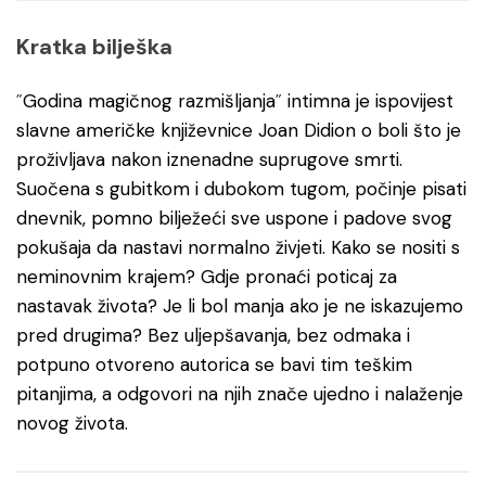
Kratka bilješka
˝Godina magičnog razmišljanja˝ intimna je ispovijest
slavne američke književnice Joan Didion o boli što je
proživljava nakon iznenadne suprugove smrti.
Suočena s gubitkom i dubokom tugom, počinje pisati
dnevnik, pomno bilježeći sve uspone i padove svog
pokušaja da nastavi normalno živjeti. Kako se nositi s
neminovnim krajem? Gdje pronaći poticaj za
nastavak života? Je li bol manja ako je ne iskazujemo
pred drugima? Bez uljepšavanja, bez odmaka i
potpuno otvoreno autorica se bavi tim teškim
pitanjima, a odgovori na njih znače ujedno i nalaženje
novog života.