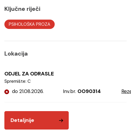
Ključne riječi
PSIHOLOŠKA PROZA
Lokacija
ODJEL ZA ODRASLE
Spremište: C
do 21.08.2026.
Inv.br.
OO90314
Reze
Detaljnije