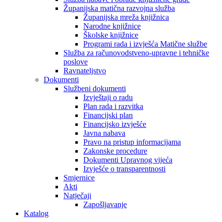
Županijska matična razvojna služba
Županijska mreža knjižnica
Narodne knjižnice
Školske knjižnice
Programi rada i izvješća Matične službe
Služba za računovodstveno-upravne i tehničke
poslove
Ravnateljstvo
Dokumenti
Službeni dokumenti
Izvještaji o radu
Plan rada i razvitka
Financijski plan
Financijsko izvješće
Javna nabava
Pravo na pristup informacijama
Zakonske procedure
Dokumenti Upravnog vijeća
Izvješće o transparentnosti
Smjernice
Akti
Natječaji
Zapošljavanje
Katalog