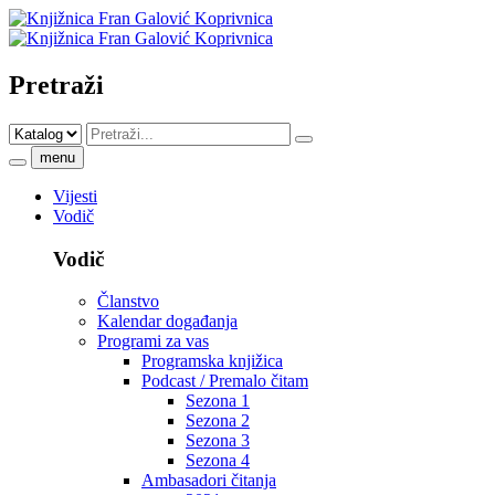
Pretraži
menu
Vijesti
Vodič
Vodič
Članstvo
Kalendar događanja
Programi za vas
Programska knjižica
Podcast / Premalo čitam
Sezona 1
Sezona 2
Sezona 3
Sezona 4
Ambasadori čitanja