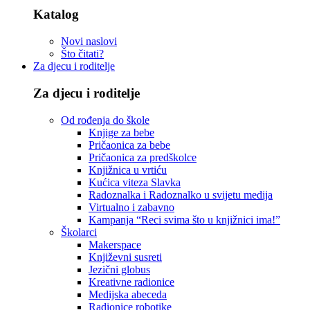
Katalog
Novi naslovi
Što čitati?
Za djecu i roditelje
Za djecu i roditelje
Od rođenja do škole
Knjige za bebe
Pričaonica za bebe
Pričaonica za predškolce
Knjižnica u vrtiću
Kućica viteza Slavka
Radoznalka i Radoznalko u svijetu medija
Virtualno i zabavno
Kampanja “Reci svima što u knjižnici ima!”
Školarci
Makerspace
Književni susreti
Jezični globus
Kreativne radionice
Medijska abeceda
Radionice robotike