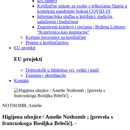
kcConnect
Knjižnične usluge za osobe s teškoćama čitanja u
kontekstu pandemije bolesti COVID-19
Informacijska služba u knjižnici: tradicija,
sadašnjost i budućnost
Znanstveni kolokvij i sjećanja / Božena Loborec
“Koprivnica kao inspiracija”
Korisne poveznice za knjižničare
Propisi u knjižničarstvu
EU projekti
EU projekti
Dobrodošli u bibliobus svi, veliki i mali!
Erasmus+ akreditacija
Kontakt
NOTHOMB, Amelie
Higijena ubojice / Amelie Nothomb ; [prevela s
francuskoga Bosiljka Brlečić]. -