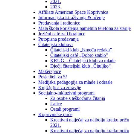
2021.
2023.
Affiliate American Space Koprivnica
Informacijska istraživanja & učenje
Predavanja i radionice
Mala škola korištenja pametnih telefona za starije
Jezični café za Ukrajince
Putopisna predavanja
Čitateljski klubovi
Čitateljski klub „Između redaka”
Čitateljski café „Dobro stablo”
KRUG – Čitateljski klub za mlade
Dječji čitateljski klub „Čituljko“
Makerspace
Posjetitelj za 5!
Medijska pedagogija za mlade i odrasle
Knjiž(n)ica za zdravlje
Socijalno-inkluzivni programi
Za osobe s teškoćama čitanja
Latice
Ostali programi
Koprivničke priče
Kreativni natječaj za najbolju kratku priču
2021.
Kreativni natječaj za najbolju kratku priču