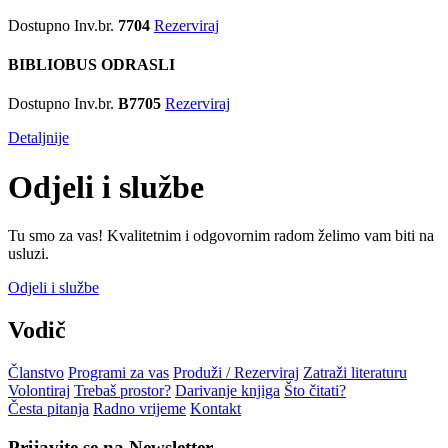
Dostupno
Inv.br.
7704
Rezerviraj
BIBLIOBUS ODRASLI
Dostupno
Inv.br.
B7705
Rezerviraj
Detaljnije
Odjeli i službe
Tu smo za vas! Kvalitetnim i odgovornim radom želimo vam biti na
usluzi.
Odjeli i službe
Vodič
Članstvo
Programi za vas
Produži / Rezerviraj
Zatraži literaturu
Volontiraj
Trebaš prostor?
Darivanje knjiga
Što čitati?
Česta pitanja
Radno vrijeme
Kontakt
Prijavite se na Newsletter