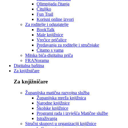
Olimpijada čitanja
Čituljko
Fun Trail
Korisni online izvori
Za roditelje i odgajatelje
BookTalk
Male knjižnice
Vrećice pričalice
Predavanja za roditelje i stručnjake
Čitamo s vama
Mitska bića-digitalna priča
FRANorama
Digitalna baština
Za knjižničare
Za knjižničare
Županijska matična razvojna služba
Županijska mreža knjižnica
Narodne knjižnice
Školske knjižnice
Programi rada i izvješća Matične službe
Istraživanja
Stručni skupovi u organizaciji knjižnice