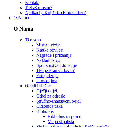
Kontakt
Trebaš prostor?
Aplikacija Knjižnica Fran Galović
O Nama
O Nama
Tko smo
Misija i vizija
Kratka povijest
Nagrade i priznanja
Nakladništvo
Sponzorstva i donacije
Tko je Fran Galović?
Fotogalerija
U medijima
Odjeli i službe
Dječji odjel
Odjel za odrasle
Stručno-znanstveni odjel
Čitaonica tiska
Bibliobus
Bibliobus raspored
Mapa stajališta
Služba nabave i obrade knjižnične građe