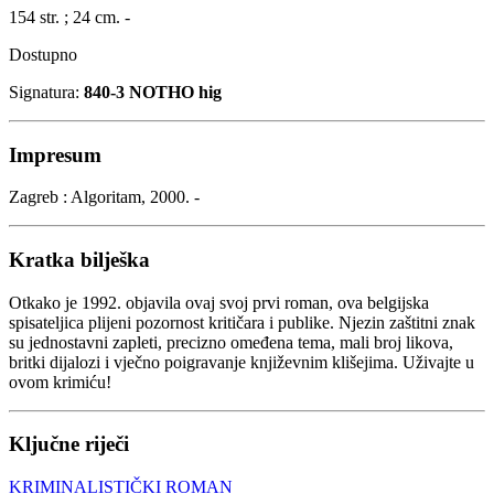
154 str. ; 24 cm. -
Dostupno
Signatura:
840-3 NOTHO hig
Impresum
Zagreb : Algoritam, 2000. -
Kratka bilješka
Otkako je 1992. objavila ovaj svoj prvi roman, ova belgijska
spisateljica plijeni pozornost kritičara i publike. Njezin zaštitni znak
su jednostavni zapleti, precizno omeđena tema, mali broj likova,
britki dijalozi i vječno poigravanje književnim klišejima. Uživajte u
ovom krimiću!
Ključne riječi
KRIMINALISTIČKI ROMAN