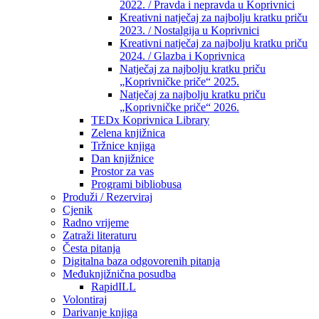
2022. / Pravda i nepravda u Koprivnici
Kreativni natječaj za najbolju kratku priču
2023. / Nostalgija u Koprivnici
Kreativni natječaj za najbolju kratku priču
2024. / Glazba i Koprivnica
Natječaj za najbolju kratku priču
„Koprivničke priče“ 2025.
Natječaj za najbolju kratku priču
„Koprivničke priče“ 2026.
TEDx Koprivnica Library
Zelena knjižnica
Tržnice knjiga
Dan knjižnice
Prostor za vas
Programi bibliobusa
Produži / Rezerviraj
Cjenik
Radno vrijeme
Zatraži literaturu
Česta pitanja
Digitalna baza odgovorenih pitanja
Međuknjižnična posudba
RapidILL
Volontiraj
Darivanje knjiga