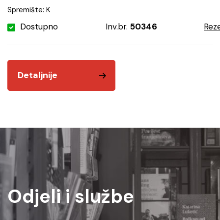
Spremište: K
Dostupno
Inv.br.
50346
Reze
Detaljnije
Odjeli i službe