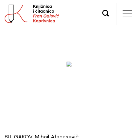
BULGAKOV, Mihail Afanasevič