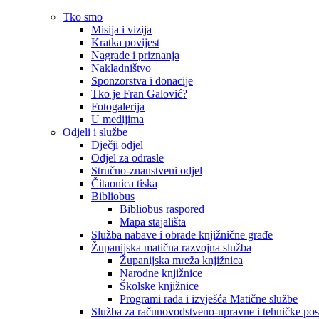
Tko smo
Misija i vizija
Kratka povijest
Nagrade i priznanja
Nakladništvo
Sponzorstva i donacije
Tko je Fran Galović?
Fotogalerija
U medijima
Odjeli i službe
Dječji odjel
Odjel za odrasle
Stručno-znanstveni odjel
Čitaonica tiska
Bibliobus
Bibliobus raspored
Mapa stajališta
Služba nabave i obrade knjižnične građe
Županijska matična razvojna služba
Županijska mreža knjižnica
Narodne knjižnice
Školske knjižnice
Programi rada i izvješća Matične službe
Služba za računovodstveno-upravne i tehničke po