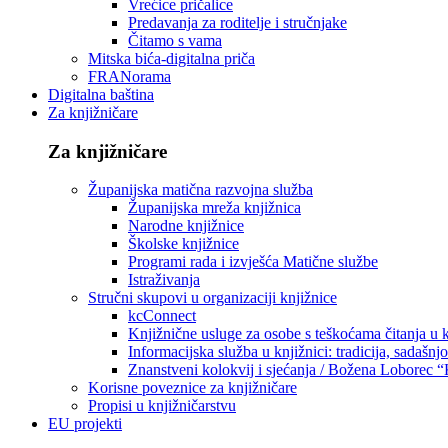
Vrećice pričalice
Predavanja za roditelje i stručnjake
Čitamo s vama
Mitska bića-digitalna priča
FRANorama
Digitalna baština
Za knjižničare
Za knjižničare
Županijska matična razvojna služba
Županijska mreža knjižnica
Narodne knjižnice
Školske knjižnice
Programi rada i izvješća Matične službe
Istraživanja
Stručni skupovi u organizaciji knjižnice
kcConnect
Knjižnične usluge za osobe s teškoćama čitanja u
Informacijska služba u knjižnici: tradicija, sadašnj
Znanstveni kolokvij i sjećanja / Božena Loborec “
Korisne poveznice za knjižničare
Propisi u knjižničarstvu
EU projekti