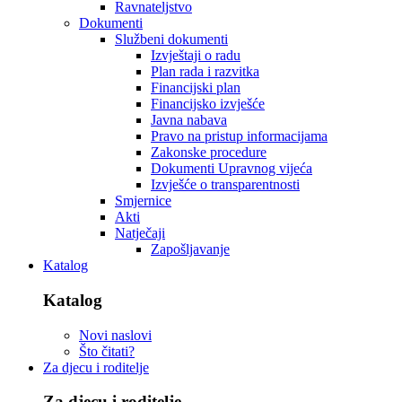
Ravnateljstvo
Dokumenti
Službeni dokumenti
Izvještaji o radu
Plan rada i razvitka
Financijski plan
Financijsko izvješće
Javna nabava
Pravo na pristup informacijama
Zakonske procedure
Dokumenti Upravnog vijeća
Izvješće o transparentnosti
Smjernice
Akti
Natječaji
Zapošljavanje
Katalog
Katalog
Novi naslovi
Što čitati?
Za djecu i roditelje
Za djecu i roditelje