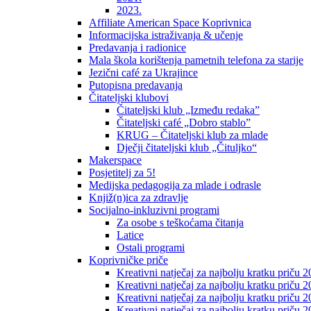
2023.
Affiliate American Space Koprivnica
Informacijska istraživanja & učenje
Predavanja i radionice
Mala škola korištenja pametnih telefona za starije
Jezični café za Ukrajince
Putopisna predavanja
Čitateljski klubovi
Čitateljski klub „Između redaka”
Čitateljski café „Dobro stablo”
KRUG – Čitateljski klub za mlade
Dječji čitateljski klub „Čituljko“
Makerspace
Posjetitelj za 5!
Medijska pedagogija za mlade i odrasle
Knjiž(n)ica za zdravlje
Socijalno-inkluzivni programi
Za osobe s teškoćama čitanja
Latice
Ostali programi
Koprivničke priče
Kreativni natječaj za najbolju kratku priču 2
Kreativni natječaj za najbolju kratku priču 
Kreativni natječaj za najbolju kratku priču 2
Kreativni natječaj za najbolju kratku priču 