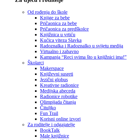
Od rođenja do škole
Knjige za bebe
Pričaonica za bebe
Pričaonica za predškolce
Knjižnica u vrtiću
Kućica viteza Slavka
Radoznalka i Radoznalko u svijetu medija
Virtualno i zabavno
Kampanja “Reci svima što u knjižnici ima!”
Školarci
Makerspace
Književni susreti
Jezični globus
Kreativne radionice
Medijska abeceda
Radionice robotike
Olimpijada čitanja
Čituljko
Fun Trail
Korisni online izvori
Za roditelje i odgajatelje
BookTalk
Male knjižnice