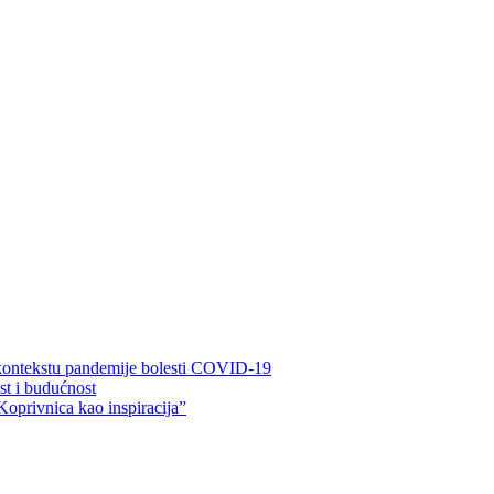
 kontekstu pandemije bolesti COVID-19
ost i budućnost
Koprivnica kao inspiracija”