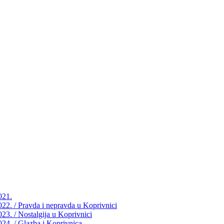
021.
2022. / Pravda i nepravda u Koprivnici
023. / Nostalgija u Koprivnici
2024. / Glazba i Koprivnica