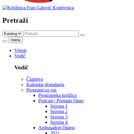
Pretraži
menu
Vijesti
Vodič
Vodič
Članstvo
Kalendar događanja
Programi za vas
Programska knjižica
Podcast / Premalo čitam
Sezona 1
Sezona 2
Sezona 3
Sezona 4
Ambasadori čitanja
2021.