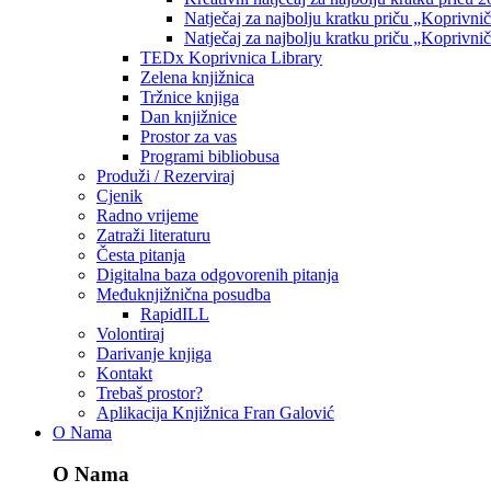
Natječaj za najbolju kratku priču „Koprivni
Natječaj za najbolju kratku priču „Koprivni
TEDx Koprivnica Library
Zelena knjižnica
Tržnice knjiga
Dan knjižnice
Prostor za vas
Programi bibliobusa
Produži / Rezerviraj
Cjenik
Radno vrijeme
Zatraži literaturu
Česta pitanja
Digitalna baza odgovorenih pitanja
Međuknjižnična posudba
RapidILL
Volontiraj
Darivanje knjiga
Kontakt
Trebaš prostor?
Aplikacija Knjižnica Fran Galović
O Nama
O Nama