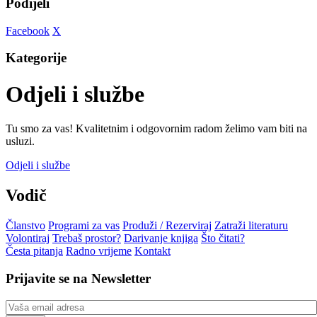
Podijeli
Facebook
X
Kategorije
Odjeli i službe
Tu smo za vas! Kvalitetnim i odgovornim radom želimo vam biti na
usluzi.
Odjeli i službe
Vodič
Članstvo
Programi za vas
Produži / Rezerviraj
Zatraži literaturu
Volontiraj
Trebaš prostor?
Darivanje knjiga
Što čitati?
Česta pitanja
Radno vrijeme
Kontakt
Prijavite se na Newsletter