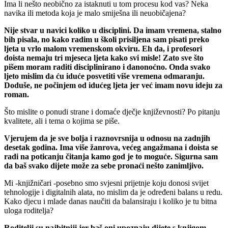
Ima li nešto neobično za istaknuti u tom procesu kod vas? Neka
navika ili metoda koja je malo smiješna ili neuobičajena?
Nije stvar u navici koliko u disciplini. Da imam vremena, stalno
bih pisala, no kako radim u školi prisiljena sam pisati preko
ljeta u vrlo malom vremenskom okviru. Eh da, i profesori
doista nemaju tri mjeseca ljeta kako svi misle! Zato sve što
pišem moram raditi disciplinirano i danonoćno. Onda svako
ljeto mislim da ću iduće posvetiti više vremena odmaranju.
Doduše, ne počinjem od idućeg ljeta jer već imam novu ideju za
roman.
Što mislite o ponudi strane i domaće dječje književnosti? Po pitanju
kvalitete, ali i tema o kojima se piše.
Vjerujem da je sve bolja i raznovrsnija u odnosu na zadnjih
desetak godina. Ima više žanrova, većeg angažmana i doista se
radi na poticanju čitanja kamo god je to moguće. Sigurna sam
da baš svako dijete može za sebe pronaći nešto zanimljivo.
Mi -knjižničari -posebno smo svjesni prijetnje koju donosi svijet
tehnologije i digitalnih alata, no mislim da je određeni balans u redu.
Kako djecu i mlade danas naučiti da balansiraju i koliko je tu bitna
uloga roditelja?
Roditelji su najbitniji jer baš oni upoznaju dijete s knjigom.