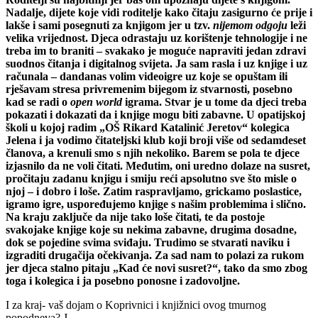
Nadalje, dijete koje vidi roditelje kako čitaju zasigurno će prije i
lakše i sami posegnuti za knjigom jer u tzv.
nijemom odgoju
leži
velika vrijednost. Djeca odrastaju uz korištenje tehnologije i ne
treba im to braniti – svakako je moguće napraviti jedan zdravi
suodnos čitanja i digitalnog svijeta. Ja sam rasla i uz knjige i uz
računala – dandanas volim videoigre uz koje se opuštam ili
rješavam stresa privremenim bijegom iz stvarnosti, posebno
kad se radi o
open
world
igrama. Stvar je u tome da djeci treba
pokazati i dokazati da i knjige mogu biti zabavne. U opatijskoj
školi u kojoj radim „OŠ Rikard Katalinić Jeretov“ kolegica
Jelena i ja vodimo čitateljski klub koji broji više od sedamdeset
članova, a krenuli smo s njih nekoliko. Barem se pola te djece
izjasnilo da ne voli čitati. Međutim, oni uredno dolaze na susret,
pročitaju zadanu knjigu i smiju reći apsolutno sve što misle o
njoj – i dobro i loše. Zatim raspravljamo, grickamo poslastice,
igramo igre, uspoređujemo knjige s našim problemima i slično.
Na kraju zaključe da nije tako loše čitati, te da postoje
svakojake knjige koje su nekima zabavne, drugima dosadne,
dok se pojedine svima sviđaju. Trudimo se stvarati naviku i
izgraditi drugačija očekivanja. Za sad nam to polazi za rukom
jer djeca stalno pitaju „Kad će novi susret?“, tako da smo zbog
toga i kolegica i ja posebno ponosne i zadovoljne.
I za kraj- vaš dojam o Koprivnici i knjižnici ovog tmurnog
popodneva? J