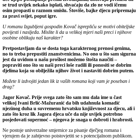
se trud uvijek nekako isplati, shvaćaju da zlo ne vodi ičemu
osim propasti u raznom smislu. Štoviše, bajke djecu pripremaju
za pravi svijet, poput igre.
U romanu Izgubljeni gospodin Kovač isprepliću se motivi obiteljske
povijesti i nasljeđa. Mislite li da u velikoj mjeri naši preci i njihove
osobine oblikuju naš karakter?
Pretpostavljam da se dosta toga karakternog prenosi genima,
no to treba prepustiti znanstvenicima. No ono u što sam sigurna
jest da uvidom u našu prošlost možemo štošta naučiti –
popraviti ono što su naši preci loše radili ili ponositi se dobrim
djelima koja su obilježila njihov život i nastaviti dobrim putem.
Možete li izdvojiti jedan lik iz vaših romana koji vam je poseban i
drag?
Jagor Kovač. Prije svega zato što sam mu dala ime u čast
velikoj Ivani Brlić-Mažuranić da bih udahnula komadić
njezinog duha u suvremenu hrvatsku književnost za djecu, ali i
zato što kroz lik Jagora djeca uče da nije uvijek potrebno
posjedovati supermoć – njegova je snaga u dobroti i hrabrosti.
Ne postoje univerzalne smjernice za pisanje dječjeg romana i
vjerujem da je zahtjevno poistovjetiti se s potencijalnom publikom.