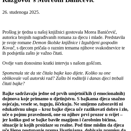
26. studenoga 2025.
Prošlog je tjedna u našoj knjižnici gostovala Morea Banićević,
autorica brojnih nagrađivanih romana za djecu i mlade. Predstavila
je svoje romane
Demon školske knjižnice i Izgubljeni gospodin
Kovač,
s djecom pričala o raznim temama njihove svakodnevice te
ih podsjetila zašto je važno čitati.
Ovdje vam donosimo kratki intervju s našom gošćom.
Spomenula ste da ste čitala bajke kao dijete. Koliko su one
oblikovale vaš autorski rad? Zašto bi roditelji i danas djeci trebali
čitati bajke?
Bajke sadržavaju jedne od prvih umjetničkih (i emocionalnih)
dojmova koje primamo u djetinjstvu. S bajkama djeca snažno
osjećaju, vesele se, tuguju, iščekuju. Ne smijemo zaboraviti ni
edukativnu ulogu – kroz bajke djeca uče razlikovati dobro i zlo,
uče o pojmu pravednosti, one su njihov prvi prozor u svijet –
jer koliko god se bajke bavile magijom i čarobnim bićima,
situacije iz kojih proizlaze su realne. Pod time mislim da djeca
uče lijepo postupanje prema životinjama, dobivaju premisu da