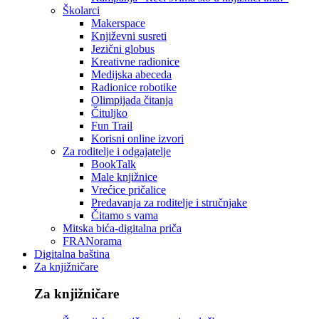
Školarci
Makerspace
Književni susreti
Jezični globus
Kreativne radionice
Medijska abeceda
Radionice robotike
Olimpijada čitanja
Čituljko
Fun Trail
Korisni online izvori
Za roditelje i odgajatelje
BookTalk
Male knjižnice
Vrećice pričalice
Predavanja za roditelje i stručnjake
Čitamo s vama
Mitska bića-digitalna priča
FRANorama
Digitalna baština
Za knjižničare
Za knjižničare