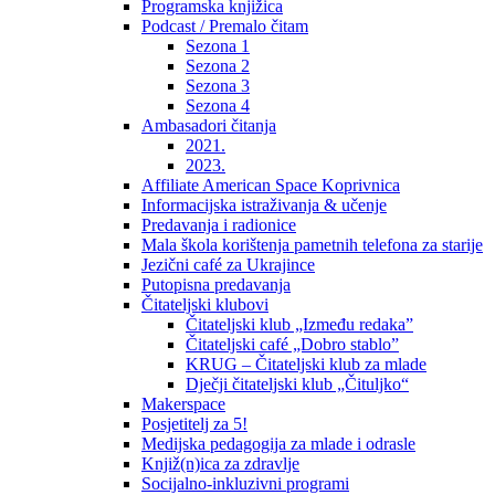
Programska knjižica
Podcast / Premalo čitam
Sezona 1
Sezona 2
Sezona 3
Sezona 4
Ambasadori čitanja
2021.
2023.
Affiliate American Space Koprivnica
Informacijska istraživanja & učenje
Predavanja i radionice
Mala škola korištenja pametnih telefona za starije
Jezični café za Ukrajince
Putopisna predavanja
Čitateljski klubovi
Čitateljski klub „Između redaka”
Čitateljski café „Dobro stablo”
KRUG – Čitateljski klub za mlade
Dječji čitateljski klub „Čituljko“
Makerspace
Posjetitelj za 5!
Medijska pedagogija za mlade i odrasle
Knjiž(n)ica za zdravlje
Socijalno-inkluzivni programi