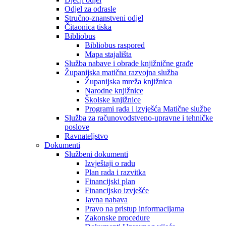
Odjel za odrasle
Stručno-znanstveni odjel
Čitaonica tiska
Bibliobus
Bibliobus raspored
Mapa stajališta
Služba nabave i obrade knjižnične građe
Županijska matična razvojna služba
Županijska mreža knjižnica
Narodne knjižnice
Školske knjižnice
Programi rada i izvješća Matične službe
Služba za računovodstveno-upravne i tehničke
poslove
Ravnateljstvo
Dokumenti
Službeni dokumenti
Izvještaji o radu
Plan rada i razvitka
Financijski plan
Financijsko izvješće
Javna nabava
Pravo na pristup informacijama
Zakonske procedure