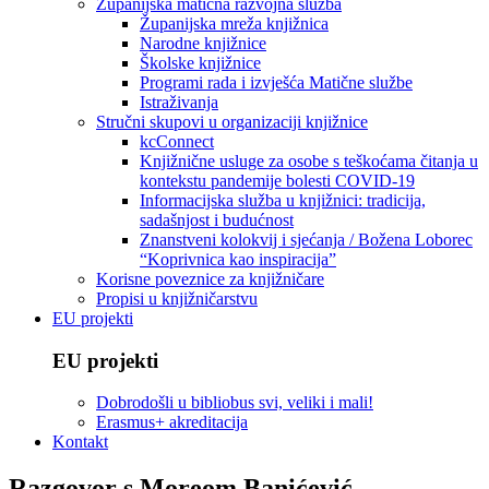
Županijska matična razvojna služba
Županijska mreža knjižnica
Narodne knjižnice
Školske knjižnice
Programi rada i izvješća Matične službe
Istraživanja
Stručni skupovi u organizaciji knjižnice
kcConnect
Knjižnične usluge za osobe s teškoćama čitanja u
kontekstu pandemije bolesti COVID-19
Informacijska služba u knjižnici: tradicija,
sadašnjost i budućnost
Znanstveni kolokvij i sjećanja / Božena Loborec
“Koprivnica kao inspiracija”
Korisne poveznice za knjižničare
Propisi u knjižničarstvu
EU projekti
EU projekti
Dobrodošli u bibliobus svi, veliki i mali!
Erasmus+ akreditacija
Kontakt
Razgovor s Moreom Banićević