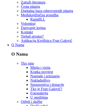
Zatraži literaturu
Česta pitanja
Digitalna baza odgovorenih pitanja
Međuknjižnična posudba
RapidILL
Volontiraj
Darivanje knjiga
Kontakt
Trebaš prostor?
Aplikacija Knjižnica Fran Galović
O Nama
O Nama
Tko smo
Misija i vizija
Kratka povijest
Nagrade i priznanja
Nakladništvo
Sponzorstva i donacije
Tko je Fran Galović?
Fotogalerija
U medijima
Odjeli i službe
Dječji odjel