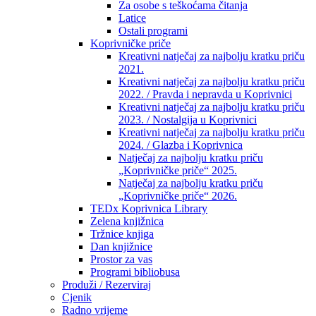
Za osobe s teškoćama čitanja
Latice
Ostali programi
Koprivničke priče
Kreativni natječaj za najbolju kratku priču
2021.
Kreativni natječaj za najbolju kratku priču
2022. / Pravda i nepravda u Koprivnici
Kreativni natječaj za najbolju kratku priču
2023. / Nostalgija u Koprivnici
Kreativni natječaj za najbolju kratku priču
2024. / Glazba i Koprivnica
Natječaj za najbolju kratku priču
„Koprivničke priče“ 2025.
Natječaj za najbolju kratku priču
„Koprivničke priče“ 2026.
TEDx Koprivnica Library
Zelena knjižnica
Tržnice knjiga
Dan knjižnice
Prostor za vas
Programi bibliobusa
Produži / Rezerviraj
Cjenik
Radno vrijeme