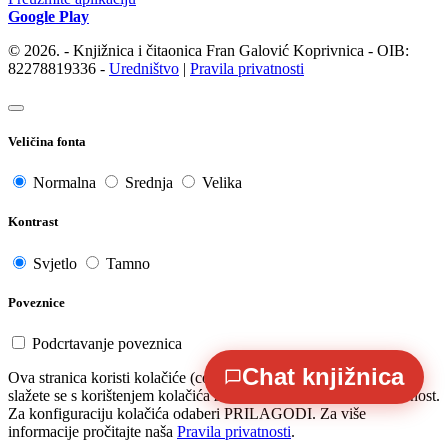
Google Play
© 2026. - Knjižnica i čitaonica Fran Galović Koprivnica - OIB:
82278819336 -
Uredništvo
|
Pravila privatnosti
Veličina fonta
Normalna
Srednja
Velika
Kontrast
Svjetlo
Tamno
Poveznice
Podcrtavanje poveznica
Chat knjižnica
Ova stranica koristi kolačiće (cookies). Odabirom PRIHVAĆAM
slažete se s korištenjem kolačića za koje je potrebna Vaša suglasnost.
Za konfiguraciju kolačića odaberi PRILAGODI. Za više
informacije pročitajte naša
Pravila privatnosti
.