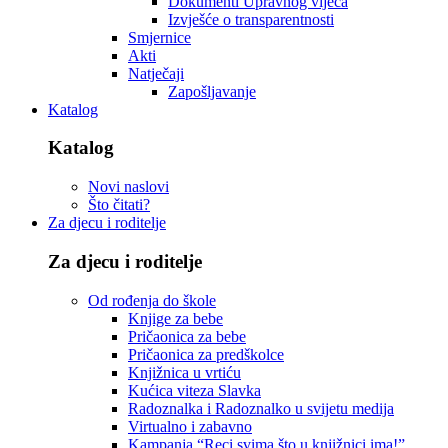
Dokumenti Upravnog vijeća
Izvješće o transparentnosti
Smjernice
Akti
Natječaji
Zapošljavanje
Katalog
Katalog
Novi naslovi
Što čitati?
Za djecu i roditelje
Za djecu i roditelje
Od rođenja do škole
Knjige za bebe
Pričaonica za bebe
Pričaonica za predškolce
Knjižnica u vrtiću
Kućica viteza Slavka
Radoznalka i Radoznalko u svijetu medija
Virtualno i zabavno
Kampanja “Reci svima što u knjižnici ima!”