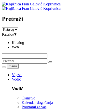
Pretraži
Katalog
▾
Katalog
Web
menu
Vijesti
Vodič
Vodič
Članstvo
Kalendar događanja
Programi za vas