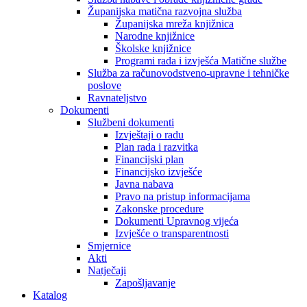
Županijska matična razvojna služba
Županijska mreža knjižnica
Narodne knjižnice
Školske knjižnice
Programi rada i izvješća Matične službe
Služba za računovodstveno-upravne i tehničke
poslove
Ravnateljstvo
Dokumenti
Službeni dokumenti
Izvještaji o radu
Plan rada i razvitka
Financijski plan
Financijsko izvješće
Javna nabava
Pravo na pristup informacijama
Zakonske procedure
Dokumenti Upravnog vijeća
Izvješće o transparentnosti
Smjernice
Akti
Natječaji
Zapošljavanje
Katalog