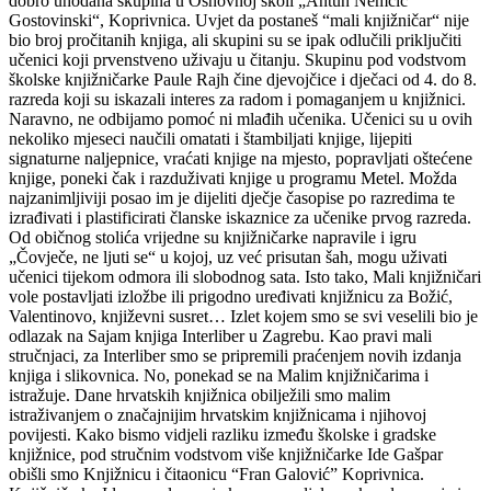
dobro uhodana skupina u Osnovnoj školi „Antun Nemčić
Gostovinski“, Koprivnica. Uvjet da postaneš “mali knjižničar“ nije
bio broj pročitanih knjiga, ali skupini su se ipak odlučili priključiti
učenici koji prvenstveno uživaju u čitanju. Skupinu pod vodstvom
školske knjižničarke Paule Rajh čine djevojčice i dječaci od 4. do 8.
razreda koji su iskazali interes za radom i pomaganjem u knjižnici.
Naravno, ne odbijamo pomoć ni mlađih učenika. Učenici su u ovih
nekoliko mjeseci naučili omatati i štambiljati knjige, lijepiti
signaturne naljepnice, vraćati knjige na mjesto, popravljati oštećene
knjige, poneki čak i razduživati knjige u programu Metel. Možda
najzanimljiviji posao im je dijeliti dječje časopise po razredima te
izrađivati i plastificirati članske iskaznice za učenike prvog razreda.
Od običnog stolića vrijedne su knjižničarke napravile i igru
„Čovječe, ne ljuti se“ u kojoj, uz već prisutan šah, mogu uživati
učenici tijekom odmora ili slobodnog sata. Isto tako, Mali knjižničari
vole postavljati izložbe ili prigodno uređivati knjižnicu za Božić,
Valentinovo, književni susret… Izlet kojem smo se svi veselili bio je
odlazak na Sajam knjiga Interliber u Zagrebu. Kao pravi mali
stručnjaci, za Interliber smo se pripremili praćenjem novih izdanja
knjiga i slikovnica. No, ponekad se na Malim knjižničarima i
istražuje. Dane hrvatskih knjižnica obilježili smo malim
istraživanjem o značajnijim hrvatskim knjižnicama i njihovoj
povijesti. Kako bismo vidjeli razliku između školske i gradske
knjižnice, pod stručnim vodstvom više knjižničarke Ide Gašpar
obišli smo Knjižnicu i čitaonicu “Fran Galović” Koprivnica.