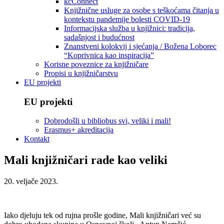
kcConnect
Knjižnične usluge za osobe s teškoćama čitanja u
kontekstu pandemije bolesti COVID-19
Informacijska služba u knjižnici: tradicija,
sadašnjost i budućnost
Znanstveni kolokvij i sjećanja / Božena Loborec
“Koprivnica kao inspiracija”
Korisne poveznice za knjižničare
Propisi u knjižničarstvu
EU projekti
EU projekti
Dobrodošli u bibliobus svi, veliki i mali!
Erasmus+ akreditacija
Kontakt
Mali knjižničari rade kao veliki
20. veljače 2023.
Iako djeluju tek od rujna prošle godine, Mali knjižničari već su