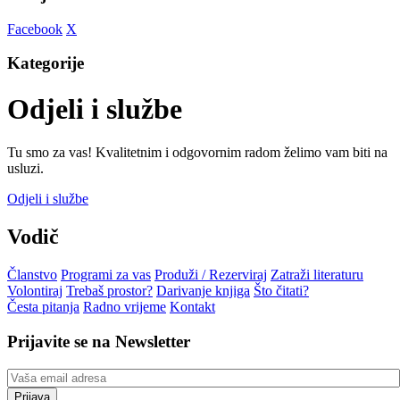
Facebook
X
Kategorije
Odjeli i službe
Tu smo za vas! Kvalitetnim i odgovornim radom želimo vam biti na
usluzi.
Odjeli i službe
Vodič
Članstvo
Programi za vas
Produži / Rezerviraj
Zatraži literaturu
Volontiraj
Trebaš prostor?
Darivanje knjiga
Što čitati?
Česta pitanja
Radno vrijeme
Kontakt
Prijavite se na Newsletter