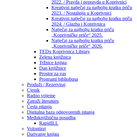
2022. / Pravda i nepravda u Koprivnici
Kreativni natječaj za najbolju kratku priču
2023. / Nostalgija u Koprivnici
Kreativni natječaj za najbolju kratku priču
2024. / Glazba i Koprivnica
Natječaj za najbolju kratku priču
„Koprivničke priče“ 2025.
Natječaj za najbolju kratku priču
„Koprivničke priče“ 2026.
TEDx Koprivnica Library
Zelena knjižnica
Tržnice knjiga
Dan knjižnice
Prostor za vas
Programi bibliobusa
Produži / Rezerviraj
Cjenik
Radno vrijeme
Zatraži literaturu
Česta pitanja
Digitalna baza odgovorenih pitanja
Međuknjižnična posudba
RapidILL
Volontiraj
Darivanje knjiga