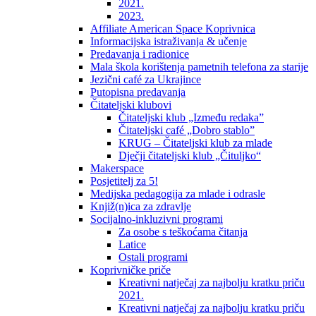
2021.
2023.
Affiliate American Space Koprivnica
Informacijska istraživanja & učenje
Predavanja i radionice
Mala škola korištenja pametnih telefona za starije
Jezični café za Ukrajince
Putopisna predavanja
Čitateljski klubovi
Čitateljski klub „Između redaka”
Čitateljski café „Dobro stablo”
KRUG – Čitateljski klub za mlade
Dječji čitateljski klub „Čituljko“
Makerspace
Posjetitelj za 5!
Medijska pedagogija za mlade i odrasle
Knjiž(n)ica za zdravlje
Socijalno-inkluzivni programi
Za osobe s teškoćama čitanja
Latice
Ostali programi
Koprivničke priče
Kreativni natječaj za najbolju kratku priču
2021.
Kreativni natječaj za najbolju kratku priču