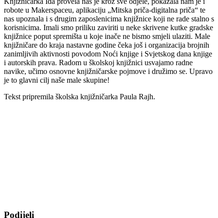
Knjižničarka Ida provela nas je kroz sve odjele, pokazala nam je i
robote u Makerspaceu, aplikaciju „Mitska priča-digitalna priča“ te
nas upoznala i s drugim zaposlenicima knjižnice koji ne rade stalno s
korisnicima. Imali smo priliku zaviriti u neke skrivene kutke gradske
knjižnice poput spremišta u koje inače ne bismo smjeli ulaziti. Male
knjižničare do kraja nastavne godine čeka još i organizacija brojnih
zanimljivih aktivnosti povodom Noći knjige i Svjetskog dana knjige
i autorskih prava. Radom u školskoj knjižnici usvajamo radne
navike, učimo osnovne knjižničarske pojmove i družimo se. Upravo
je to glavni cilj naše male skupine!
Tekst pripremila školska knjižničarka Paula Rajh.
Podijeli