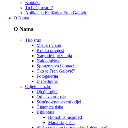
Kontakt
Trebaš prostor?
Aplikacija Knjižnica Fran Galović
O Nama
O Nama
Tko smo
Misija i vizija
Kratka povijest
Nagrade i priznanja
Nakladništvo
Sponzorstva i donacije
Tko je Fran Galović?
Fotogalerija
U medijima
Odjeli i službe
Dječji odjel
Odjel za odrasle
Stručno-znanstveni odjel
Čitaonica tiska
Bibliobus
Bibliobus raspored
Mapa stajališta
Služba nabave i obrade knjižnične građe