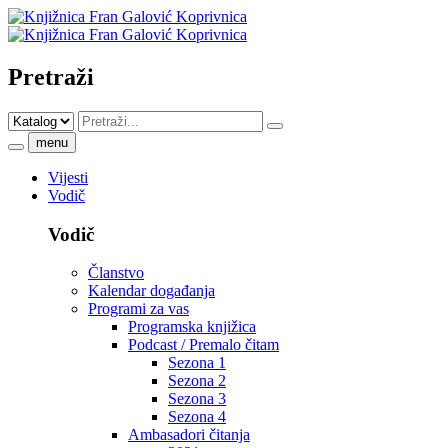
Pretraži
menu
Vijesti
Vodič
Vodič
Članstvo
Kalendar događanja
Programi za vas
Programska knjižica
Podcast / Premalo čitam
Sezona 1
Sezona 2
Sezona 3
Sezona 4
Ambasadori čitanja