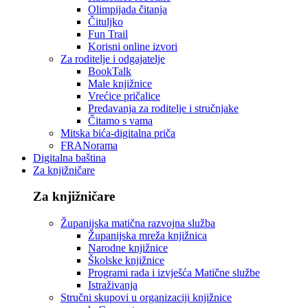
Olimpijada čitanja
Čituljko
Fun Trail
Korisni online izvori
Za roditelje i odgajatelje
BookTalk
Male knjižnice
Vrećice pričalice
Predavanja za roditelje i stručnjake
Čitamo s vama
Mitska bića-digitalna priča
FRANorama
Digitalna baština
Za knjižničare
Za knjižničare
Županijska matična razvojna služba
Županijska mreža knjižnica
Narodne knjižnice
Školske knjižnice
Programi rada i izvješća Matične službe
Istraživanja
Stručni skupovi u organizaciji knjižnice