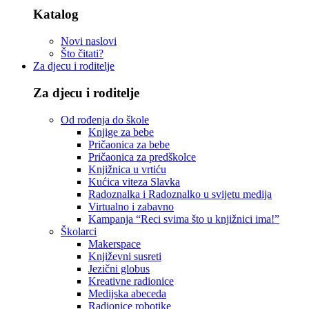
Katalog
Novi naslovi
Što čitati?
Za djecu i roditelje
Za djecu i roditelje
Od rođenja do škole
Knjige za bebe
Pričaonica za bebe
Pričaonica za predškolce
Knjižnica u vrtiću
Kućica viteza Slavka
Radoznalka i Radoznalko u svijetu medija
Virtualno i zabavno
Kampanja “Reci svima što u knjižnici ima!”
Školarci
Makerspace
Književni susreti
Jezični globus
Kreativne radionice
Medijska abeceda
Radionice robotike