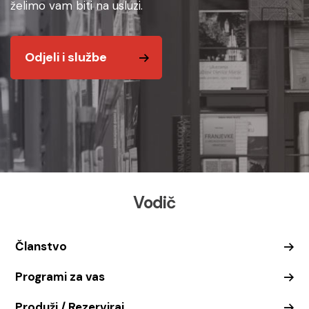
želimo vam biti na usluzi.
Odjeli i službe
Vodič
Članstvo
Programi za vas
Produži / Rezerviraj