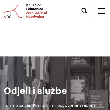
Odjeli i službe
Tu smo za vas! Kvalitetnim i odgovornim radom