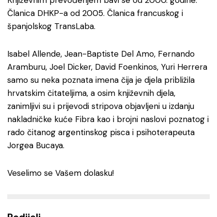
Književnim prevođenjem bavi se od 2000. godine.
Članica DHKP-a od 2005. Članica francuskog i
španjolskog TransLaba.
Isabel Allende, Jean-Baptiste Del Amo, Fernando
Aramburu, Joel Dicker, David Foenkinos, Yuri Herrera
samo su neka poznata imena čija je djela približila
hrvatskim čitateljima, a osim književnih djela,
zanimljivi su i prijevodi stripova objavljeni u izdanju
nakladničke kuće Fibra kao i brojni naslovi poznatog i
rado čitanog argentinskog pisca i psihoterapeuta
Jorgea Bucaya.
Veselimo se Vašem dolasku!