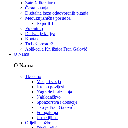
Zatraži literaturu
Česta pitanja
Digitalna baza odgovorenih pitanja
Međuknjižnična posudba
RapidILL
Volontiraj
Darivanje knjiga
Kontakt
Trebaš prostor?
Aplikacija Knjižnica Fran Galović
O Nama
O Nama
Tko smo
Misija i vizija
Kratka povijest
Nagrade i priznanja
Nakladništvo
Sponzorstva i donacije
Tko je Fran Galović?
Fotogalerija
U medijima
Odjeli i službe
Dječji odjel