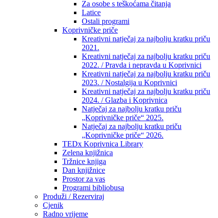
Za osobe s teškoćama čitanja
Latice
Ostali programi
Koprivničke priče
Kreativni natječaj za najbolju kratku priču
2021.
Kreativni natječaj za najbolju kratku priču
2022. / Pravda i nepravda u Koprivnici
Kreativni natječaj za najbolju kratku priču
2023. / Nostalgija u Koprivnici
Kreativni natječaj za najbolju kratku priču
2024. / Glazba i Koprivnica
Natječaj za najbolju kratku priču
„Koprivničke priče“ 2025.
Natječaj za najbolju kratku priču
„Koprivničke priče“ 2026.
TEDx Koprivnica Library
Zelena knjižnica
Tržnice knjiga
Dan knjižnice
Prostor za vas
Programi bibliobusa
Produži / Rezerviraj
Cjenik
Radno vrijeme