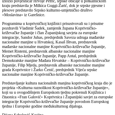
izložio povjesničar Hrvoje Petrić, srpske običaje u potkalničkom
kraju predstavila je Milkica Guggi-Žarić, dok je srpske pjesme i
plesove predstavilo Srpsko kulturno-umjetničko društvo
«Moslavina» iz Garešnice.
Programima u koprivničkoj knjižnici prisustvovali su i prisutne
pozdravili Vladimir Šadek, zamjenik župana Koprivničko-
križevačke županije i član Županijskog savjeta za europske
integracije, Sandor Juhas, predsjednik Saveza udruga mađarske
nacionalne manjine u Hrvatskoj, Kasaš Ištvan, predstavnik
mađarske nacionalne manjine Koprivničko-križevačke županije,
Memet Ristemi, predstavnik albanske nacionalne manjine
Koprivničko-križevačke županije, Papp Antal, predsjednik
Demokratske manjine Mađara Hrvatske – Koprivničko-križevačke
županije, Filip Mjeda, predstavnik albanske nacionalne manjine
grada Koprivnice i Žarko Čenić, predsjednik Vijeća srpske
nacionalne manjine Koprivničko-križevačke županije.
Predstavljanje kultura nacionalnih manjina koprivničkog kraja dio je
projekta «Kulturna raznolikost Koprivničko-križevačke županije»,
koji su u ovogodišnjem Europskom tjednu pokrenuli Knjižnica i
čitaonica «Fran Galović» Koprivnica i Županijski savjet za europske
integracije Koprivničko-križevačke županije povodom Europskog
tjedna i Europske godine međukulturnog dijaloga.
Dijana Sabolović-Krajina