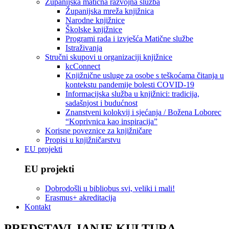
Županijska matična razvojna služba
Županijska mreža knjižnica
Narodne knjižnice
Školske knjižnice
Programi rada i izvješća Matične službe
Istraživanja
Stručni skupovi u organizaciji knjižnice
kcConnect
Knjižnične usluge za osobe s teškoćama čitanja u
kontekstu pandemije bolesti COVID-19
Informacijska služba u knjižnici: tradicija,
sadašnjost i budućnost
Znanstveni kolokvij i sjećanja / Božena Loborec
“Koprivnica kao inspiracija”
Korisne poveznice za knjižničare
Propisi u knjižničarstvu
EU projekti
EU projekti
Dobrodošli u bibliobus svi, veliki i mali!
Erasmus+ akreditacija
Kontakt
PREDSTAVLJANJE KULTURA