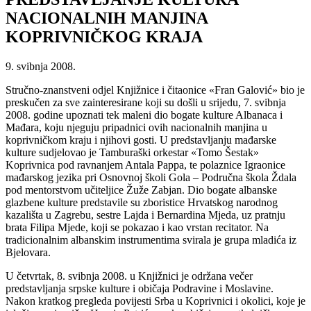
NACIONALNIH MANJINA
KOPRIVNIČKOG KRAJA
9. svibnja 2008.
Stručno-znanstveni odjel Knjižnice i čitaonice «Fran Galović» bio je
preskučen za sve zainteresirane koji su došli u srijedu, 7. svibnja
2008. godine upoznati tek maleni dio bogate kulture Albanaca i
Mađara, koju njeguju pripadnici ovih nacionalnih manjina u
koprivničkom kraju i njihovi gosti. U predstavljanju mađarske
kulture sudjelovao je Tamburaški orkestar «Tomo Šestak»
Koprivnica pod ravnanjem Antala Pappa, te polaznice Igraonice
mađarskog jezika pri Osnovnoj školi Gola – Područna škola Ždala
pod mentorstvom učiteljice Žuže Zabjan. Dio bogate albanske
glazbene kulture predstavile su zboristice Hrvatskog narodnog
kazališta u Zagrebu, sestre Lajda i Bernardina Mjeda, uz pratnju
brata Filipa Mjede, koji se pokazao i kao vrstan recitator. Na
tradicionalnim albanskim instrumentima svirala je grupa mladića iz
Bjelovara.
U četvrtak, 8. svibnja 2008. u Knjižnici je održana večer
predstavljanja srpske kulture i običaja Podravine i Moslavine.
Nakon kratkog pregleda povijesti Srba u Koprivnici i okolici, koje je