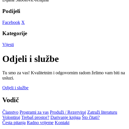
Podijeli
Facebook
X
Kategorije
Vijesti
Odjeli i službe
Tu smo za vas! Kvalitetnim i odgovornim radom želimo vam biti na
usluzi.
Odjeli i službe
Vodič
Članstvo
Programi za vas
Produži / Rezerviraj
Zatraži literaturu
Volontiraj
Trebaš prostor?
Darivanje knjiga
Što čitati?
Česta pitanja
Radno vrijeme
Kontakt