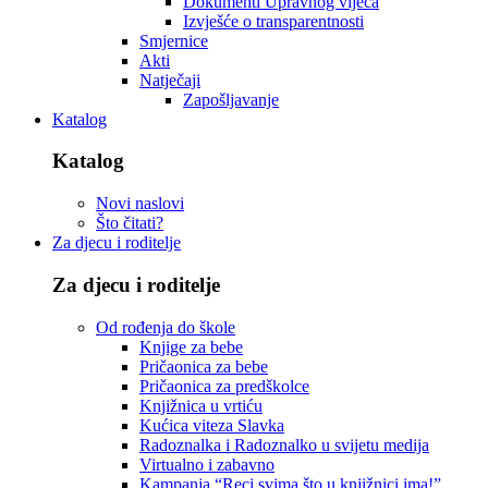
Dokumenti Upravnog vijeća
Izvješće o transparentnosti
Smjernice
Akti
Natječaji
Zapošljavanje
Katalog
Katalog
Novi naslovi
Što čitati?
Za djecu i roditelje
Za djecu i roditelje
Od rođenja do škole
Knjige za bebe
Pričaonica za bebe
Pričaonica za predškolce
Knjižnica u vrtiću
Kućica viteza Slavka
Radoznalka i Radoznalko u svijetu medija
Virtualno i zabavno
Kampanja “Reci svima što u knjižnici ima!”