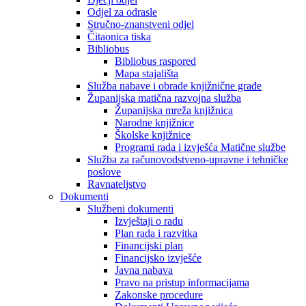
Odjel za odrasle
Stručno-znanstveni odjel
Čitaonica tiska
Bibliobus
Bibliobus raspored
Mapa stajališta
Služba nabave i obrade knjižnične građe
Županijska matična razvojna služba
Županijska mreža knjižnica
Narodne knjižnice
Školske knjižnice
Programi rada i izvješća Matične službe
Služba za računovodstveno-upravne i tehničke
poslove
Ravnateljstvo
Dokumenti
Službeni dokumenti
Izvještaji o radu
Plan rada i razvitka
Financijski plan
Financijsko izvješće
Javna nabava
Pravo na pristup informacijama
Zakonske procedure