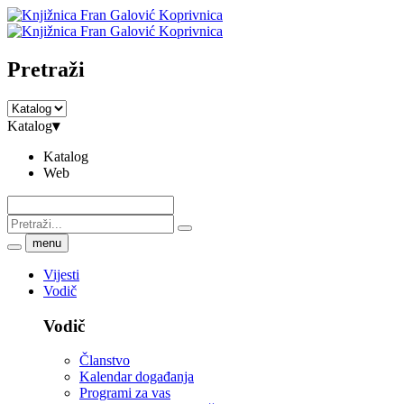
Pretraži
Katalog
▾
Katalog
Web
menu
Vijesti
Vodič
Vodič
Članstvo
Kalendar događanja
Programi za vas