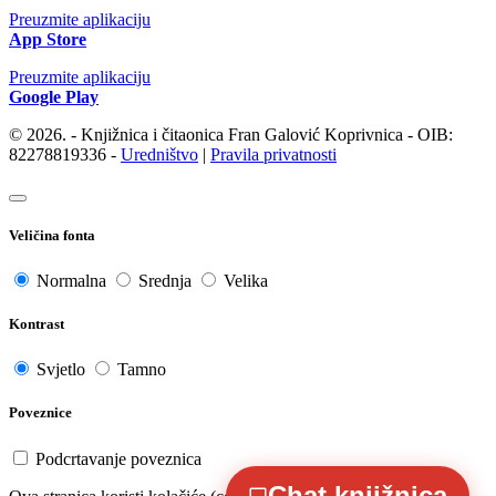
Preuzmite aplikaciju
App Store
Preuzmite aplikaciju
Google Play
© 2026. - Knjižnica i čitaonica Fran Galović Koprivnica - OIB:
82278819336 -
Uredništvo
|
Pravila privatnosti
Veličina fonta
Normalna
Srednja
Velika
Kontrast
Svjetlo
Tamno
Poveznice
Podcrtavanje poveznica
Chat knjižnica