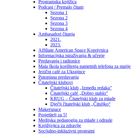
Programska knjižica
Podcast / Premalo čitam
Sezona 1
Sezona 2
Sezona 3
Sezona 4
Ambasadori čitanja
2021.
2023.
Affiliate American Space Koprivnica
Informacijska istraživanja & učenje
Predavanja i radionice
Mala škola korištenja pametnih telefona za starije
Jezični café za Ukrajince
Putopisna predavanja
Čitateljski klubovi
Čitateljski klub „Između redaka”
Čitateljski café „Dobro stablo”
KRUG – Čitateljski klub za mlade
Dječji čitateljski klub „Čituljko“
Makerspace
Posjetitelj za 5!
Medijska pedagogija za mlade i odrasle
Knjiž(n)ica za zdravlje
Socijalno-inkluzivni programi