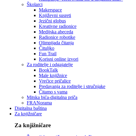
Školarci
Makerspace
Književni susreti
Jezični globus
Kreativne radionice
Medijska abeceda
Radionice robotike
Olimpijada čitanja
Čituljko
Fun Trail
Korisni online izvori
Za roditelje i odgajatelje
BookTalk
Male knjižnice
Vrećice pričalice
Predavanja za roditelje i stručnjake
Čitamo s vama
Mitska bića-digitalna priča
FRANorama
Digitalna baština
Za knjižničare
Za knjižničare