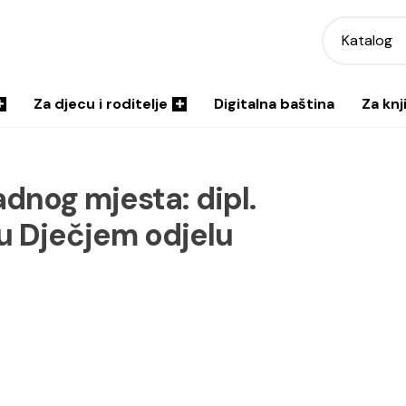
Katalog
Za djecu i roditelje
Digitalna baština
Za knj
dnog mjesta: dipl.
 u Dječjem odjelu