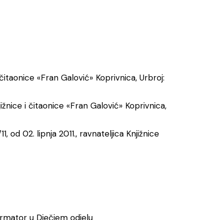
čitaonice «Fran Galović» Koprivnica, Urbroj:
jižnice i čitaonice «Fran Galović» Koprivnica,
1, od 02. lipnja 2011., ravnateljica Knjižnice
formator u Dječjem odjelu