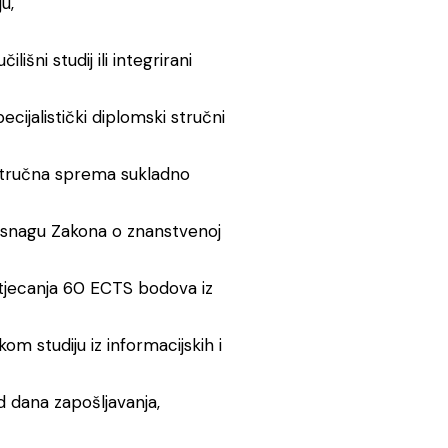
u,
išni studij ili integrirani
pecijalistički diplomski stručni
a stručna sprema sukladno
na snagu Zakona o znanstvenoj
stjecanja 60 ECTS bodova iz
m studiju iz informacijskih i
d dana zapošljavanja,