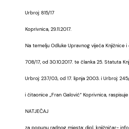
Urbroj: 815/17
Koprivnica, 29.11.2017.
Na temelju Odluke Upravnog vijeća Knjižnice i 
708/17, od 30.10.2017. te članka 25. Statuta Kn
Urbroj: 237/03, od 17. lipnja 2003. i Urbroj: 245/1
i čitaonice „Fran Galović“ Koprivnica, raspisuje
NATJEČAJ
za popunu radnog mjesta: dipl. knjižničar- in