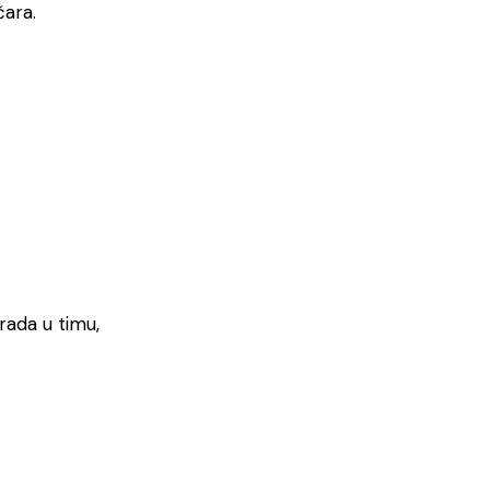
čara.
rada u timu,