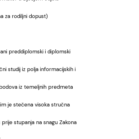
a za rodiljni dopust)
irani preddiplomski i diplomski
čni studij iz polja informacijskih i
 bodova iz temeljnih predmeta
ojim je stečena visoka stručna
i prije stupanja na snagu Zakona