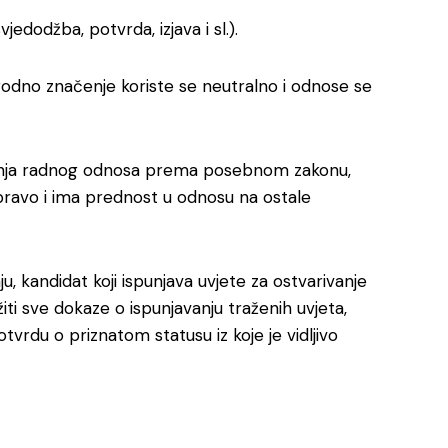
edodžba, potvrda, izjava i sl.).
u rodno značenje koriste se neutralno i odnose se
vanja radnog odnosa prema posebnom zakonu,
o pravo i ima prednost u odnosu na ostale
u, kandidat koji ispunjava uvjete za ostvarivanje
žiti sve dokaze o ispunjavanju traženih uvjeta,
tvrdu o priznatom statusu iz koje je vidljivo