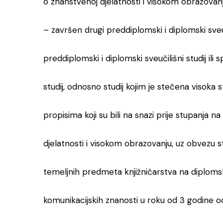
o znanstvenoj djelatnosti i visokom obrazovanj
– završen drugi preddiplomski i diplomski sveučil
preddiplomski i diplomski sveučilišni studij ili s
studij, odnosno studij kojim je stečena visok
propisima koji su bili na snazi prije stupanja 
djelatnosti i visokom obrazovanju, uz obvezu 
temeljnih predmeta knjižničarstva na diplomsko
komunikacijskih znanosti u roku od 3 godine o