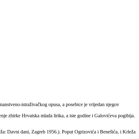
 znanstveno-istraživačkog opusa, a posebice je vrijedan njegov
nje zbirke Hrvatska mlada lirika, a iste godine i Galovićeva pogibija.
a: Davni dani, Zagreb 1956.). Poput Ogrizovića i Benešića, i Krleža