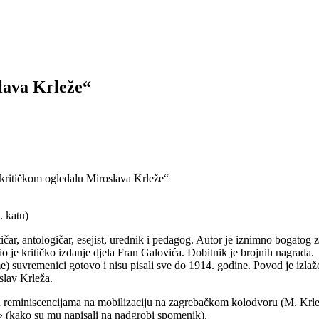
lava Krleže“
 kritičkom ogledalu Miroslava Krleže“
. katu)
itičar, antologičar, esejist, urednik i pedagog. Autor je iznimno bogatog
io je kritičko izdanje djela Fran Galovića. Dobitnik je brojnih nagrada.
e) suvremenici gotovo i nisu pisali sve do 1914. godine. Povod je izlaže
slav Krleža.
 reminiscencijama na mobilizaciju na zagrebačkom kolodvoru (M. Krlež
a» (kako su mu napisali na nadgrobi spomenik).