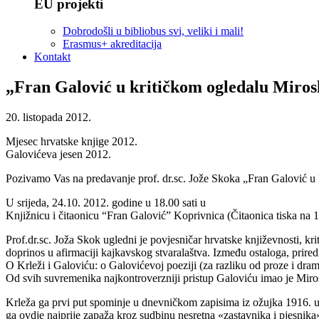
EU projekti
Dobrodošli u bibliobus svi, veliki i mali!
Erasmus+ akreditacija
Kontakt
„Fran Galović u kritičkom ogledalu Miros
20. listopada 2012.
Mjesec hrvatske knjige 2012.
Galovićeva jesen 2012.
Pozivamo Vas na predavanje prof. dr.sc. Jože Skoka „Fran Galović u
U srijeda, 24.10. 2012. godine u 18.00 sati u
Knjižnicu i čitaonicu “Fran Galović” Koprivnica (Čitaonica tiska na 1
Prof.dr.sc. Joža Skok ugledni je povjesničar hrvatske književnosti, kr
doprinos u afirmaciji kajkavskog stvaralaštva. Između ostaloga, prired
O Krleži i Galoviću: o Galovićevoj poeziji (za razliku od proze i dram
Od svih suvremenika najkontroverzniji pristup Galoviću imao je Miro
Krleža ga prvi put spominje u dnevničkom zapisima iz ožujka 1916. u
ga ovdje najprije zapaža kroz sudbinu nesretna «zastavnika i pjesnik