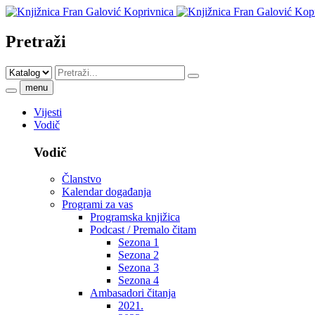
Pretraži
menu
Vijesti
Vodič
Vodič
Članstvo
Kalendar događanja
Programi za vas
Programska knjižica
Podcast / Premalo čitam
Sezona 1
Sezona 2
Sezona 3
Sezona 4
Ambasadori čitanja
2021.