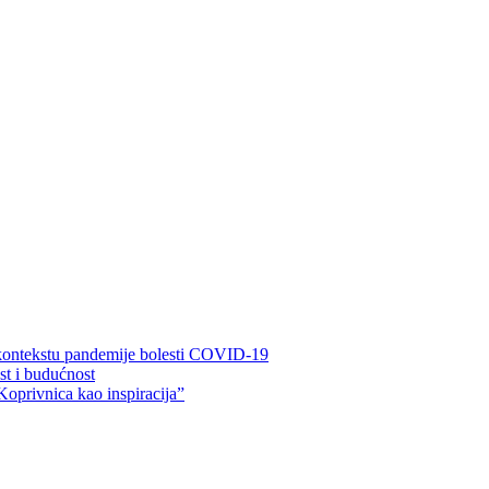
 kontekstu pandemije bolesti COVID-19
ost i budućnost
Koprivnica kao inspiracija”