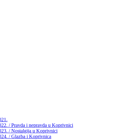
021.
2022. / Pravda i nepravda u Koprivnici
023. / Nostalgija u Koprivnici
2024. / Glazba i Koprivnica