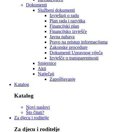
Dokumenti
Službeni dokumenti
Izvještaji o radu
Plan rada i razvitka
Financijski plan
Financijsko izvješće
Javna nabava
Pravo na pristup informacijama
Zakonske procedure
Dokumenti Upravnog vijeća
Izvješće o transparentnosti
Smjernice
Akti
Natječaji
Zapošljavanje
Katalog
Katalog
Novi naslovi
Što čitati?
Za djecu i roditelje
Za djecu i roditelje