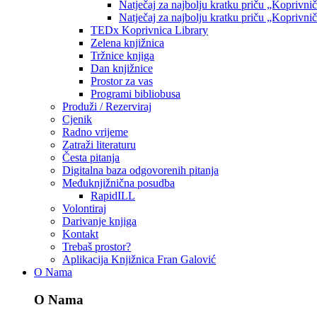
Natječaj za najbolju kratku priču „Koprivni
Natječaj za najbolju kratku priču „Koprivni
TEDx Koprivnica Library
Zelena knjižnica
Tržnice knjiga
Dan knjižnice
Prostor za vas
Programi bibliobusa
Produži / Rezerviraj
Cjenik
Radno vrijeme
Zatraži literaturu
Česta pitanja
Digitalna baza odgovorenih pitanja
Međuknjižnična posudba
RapidILL
Volontiraj
Darivanje knjiga
Kontakt
Trebaš prostor?
Aplikacija Knjižnica Fran Galović
O Nama
O Nama