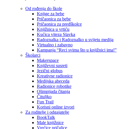
Od rođenja do škole
Knjige za bebe
Pričaonica za bebe
Pričaonica za predškolce
Knjižnica u vrtiću
Kućica viteza Slavka
Radoznalka i Radoznalko u svijetu medija
Virtualno i zabavno
Kampanja “Reci svima što u knjižnici ima!”
Školarci
Makerspace
Književni susreti
Jezični globus
Kreativne radionice
Medijska abeceda
Radionice robotike
Olimpijada čitanja
Čituljko
Fun Trail
Korisni online izvori
Za roditelje i odgajatelje
BookTalk
Male knjižnice
Vrećice pričalice