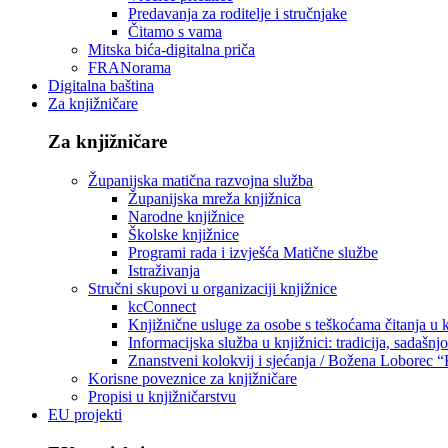
Predavanja za roditelje i stručnjake
Čitamo s vama
Mitska bića-digitalna priča
FRANorama
Digitalna baština
Za knjižničare
Za knjižničare
Županijska matična razvojna služba
Županijska mreža knjižnica
Narodne knjižnice
Školske knjižnice
Programi rada i izvješća Matične službe
Istraživanja
Stručni skupovi u organizaciji knjižnice
kcConnect
Knjižnične usluge za osobe s teškoćama čitanja u
Informacijska služba u knjižnici: tradicija, sadašnj
Znanstveni kolokvij i sjećanja / Božena Loborec “
Korisne poveznice za knjižničare
Propisi u knjižničarstvu
EU projekti