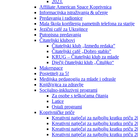
2023.
Affiliate American Space Koprivnica
Informacijska istraživanja & učenje
Predavanja i radionice
Mala škola korištenja pametnih telefona za starije
Jezični café za Ukrajince
Putopisna predavanja
Čitateljski klubovi
Čitateljski klub „Između redaka”
Čitateljski café „Dobro stablo”
KRUG – Čitateljski klub za mlade
Dječji čitateljski klub „Čituljko“
Makerspace
Posjetitelj za 5!
Medijska pedagogija za mlade i odrasle
Knjiž(n)ica za zdravlje
Socijalno-inkluzivni programi
Za osobe s teškoćama čitanja
Latice
Ostali programi
Koprivničke priče
Kreativni natječaj za najbolju kratku priču 2
Kreativni natječaj za najbolju kratku priču 
Kreativni natječaj za najbolju kratku priču 2
Kreativni natječaj za najbolju kratku priču 