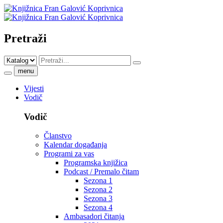
Pretraži
menu
Vijesti
Vodič
Vodič
Članstvo
Kalendar događanja
Programi za vas
Programska knjižica
Podcast / Premalo čitam
Sezona 1
Sezona 2
Sezona 3
Sezona 4
Ambasadori čitanja