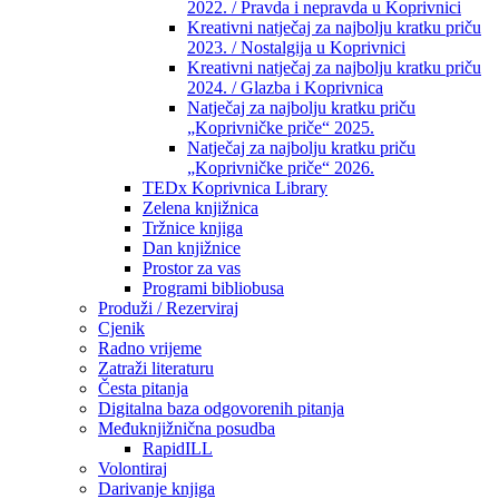
2022. / Pravda i nepravda u Koprivnici
Kreativni natječaj za najbolju kratku priču
2023. / Nostalgija u Koprivnici
Kreativni natječaj za najbolju kratku priču
2024. / Glazba i Koprivnica
Natječaj za najbolju kratku priču
„Koprivničke priče“ 2025.
Natječaj za najbolju kratku priču
„Koprivničke priče“ 2026.
TEDx Koprivnica Library
Zelena knjižnica
Tržnice knjiga
Dan knjižnice
Prostor za vas
Programi bibliobusa
Produži / Rezerviraj
Cjenik
Radno vrijeme
Zatraži literaturu
Česta pitanja
Digitalna baza odgovorenih pitanja
Međuknjižnična posudba
RapidILL
Volontiraj
Darivanje knjiga