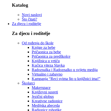
Katalog
Novi naslovi
Što čitati?
Za djecu i roditelje
Za djecu i roditelje
Od rođenja do škole
Knjige za bebe
Pričaonica za bebe
Pričaonica za predškolce
Knjižnica u vrtiću
Kućica viteza Slavka
Radoznalka i Radoznalko u svijetu medija
Virtualno i zabavno
Kampanja “Reci svima što u knjižnici ima!”
Školarci
Makerspace
Književni susreti
Jezični globus
Kreativne radionice
Medijska abeceda
Radionice robotike