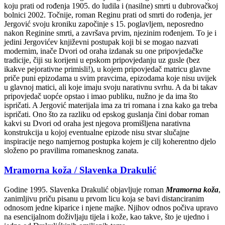
koju prati od rođenja 1905. do ludila i (nasilne) smrti u dubrovačkoj
bolnici 2002. Točnije, roman Reginu prati od smrti do rođenja, jer
Jergović svoju kroniku započinje s 15. poglavljem, neposredno
nakon Reginine smrti, a završava prvim, njezinim rođenjem. To je i
jedini Jergovićev književni postupak koji bi se mogao nazvati
modernim, inače Dvori od oraha izdanak su one pripovjedačke
tradicije, čiji su korijeni u epskom pripovjedanju uz gusle (bez
ikakve pejorativne primisli!), u kojem pripovjedač matricu glavne
priče puni epizodama u svim pravcima, epizodama koje nisu uvijek
u glavnoj matici, ali koje imaju svoju narativnu svrhu. A da bi takav
pripovjedač uopće opstao i imao publiku, nužno je da ima što
ispričati. A Jergović materijala ima za tri romana i zna kako ga treba
ispričati. Ono što za razliku od epskog guslanja čini dobar roman
kakvi su Dvori od oraha jest njegova promišljena narativna
konstrukcija u kojoj eventualne epizode nisu stvar slučajne
inspiracije nego namjernog postupka kojem je cilj koherentno djelo
složeno po pravilima romanesknog zanata.
Mramorna koža / Slavenka Drakulić
Godine 1995. Slavenka Drakulić objavljuje roman
Mramorna koža
,
zanimljivu priču pisanu u prvom licu koja se bavi distanciranim
odnosom jedne kiparice i njene majke. Njihov odnos počiva upravo
na esencijalnom doživljaju tijela i kože, kao takve, što je ujedno i