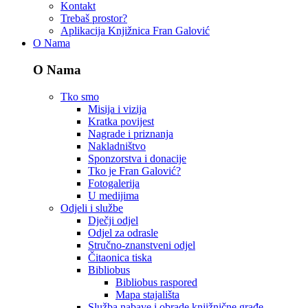
Kontakt
Trebaš prostor?
Aplikacija Knjižnica Fran Galović
O Nama
O Nama
Tko smo
Misija i vizija
Kratka povijest
Nagrade i priznanja
Nakladništvo
Sponzorstva i donacije
Tko je Fran Galović?
Fotogalerija
U medijima
Odjeli i službe
Dječji odjel
Odjel za odrasle
Stručno-znanstveni odjel
Čitaonica tiska
Bibliobus
Bibliobus raspored
Mapa stajališta
Služba nabave i obrade knjižnične građe