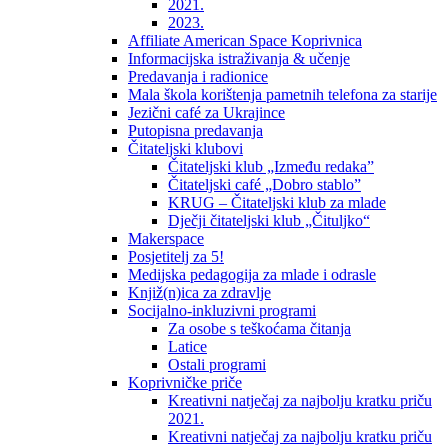
2021.
2023.
Affiliate American Space Koprivnica
Informacijska istraživanja & učenje
Predavanja i radionice
Mala škola korištenja pametnih telefona za starije
Jezični café za Ukrajince
Putopisna predavanja
Čitateljski klubovi
Čitateljski klub „Između redaka”
Čitateljski café „Dobro stablo”
KRUG – Čitateljski klub za mlade
Dječji čitateljski klub „Čituljko“
Makerspace
Posjetitelj za 5!
Medijska pedagogija za mlade i odrasle
Knjiž(n)ica za zdravlje
Socijalno-inkluzivni programi
Za osobe s teškoćama čitanja
Latice
Ostali programi
Koprivničke priče
Kreativni natječaj za najbolju kratku priču
2021.
Kreativni natječaj za najbolju kratku priču