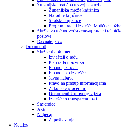
Županijska matična razvojna služba
Županijska mreža knjižnica
Narodne knjižnice
Školske knjižnice
Programi rada i izvješća Matične službe
Služba za računovodstveno-upravne i tehničke
poslove
Ravnateljstvo
Dokumenti
Službeni dokumenti
Izvještaji o radu
Plan rada i razvitka
Financijski plan
Financijsko izvješće
Javna nabava
Pravo na pristup informacijama
Zakonske procedure
Dokumenti Upravnog vijeća
Izvješće o transparentnosti
Smjernice
Akti
Natječaji
Zapošljavanje
Katalog