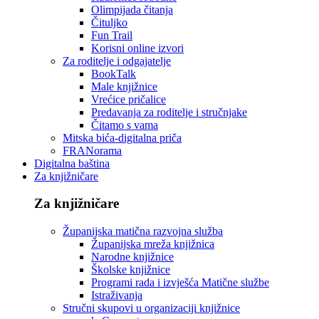
Olimpijada čitanja
Čituljko
Fun Trail
Korisni online izvori
Za roditelje i odgajatelje
BookTalk
Male knjižnice
Vrećice pričalice
Predavanja za roditelje i stručnjake
Čitamo s vama
Mitska bića-digitalna priča
FRANorama
Digitalna baština
Za knjižničare
Za knjižničare
Županijska matična razvojna služba
Županijska mreža knjižnica
Narodne knjižnice
Školske knjižnice
Programi rada i izvješća Matične službe
Istraživanja
Stručni skupovi u organizaciji knjižnice