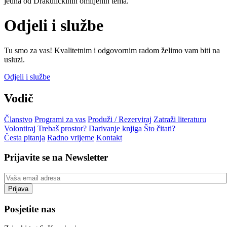
jedna od Drakulićkinih omiljenih tema.
Odjeli i službe
Tu smo za vas! Kvalitetnim i odgovornim radom želimo vam biti na
usluzi.
Odjeli i službe
Vodič
Članstvo
Programi za vas
Produži / Rezerviraj
Zatraži literaturu
Volontiraj
Trebaš prostor?
Darivanje knjiga
Što čitati?
Česta pitanja
Radno vrijeme
Kontakt
Prijavite se na Newsletter
Posjetite nas