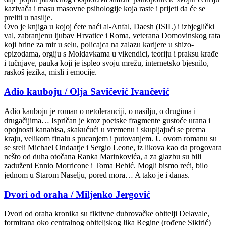
kazivača i masu masovne psihologije koja raste i prijeti da će se
preliti u nasilje.
Ovo je knjiga u kojoj ćete naći al-Anfal, Daesh (ISIL) i izbjeglički
val, zabranjenu ljubav Hrvatice i Roma, veterana Domovinskog rata
koji brine za mir u selu, policajca na zalazu karijere u shizo-
epizodama, orgiju s Moldavkama u vikendici, teoriju i praksu krađe
i tučnjave, pauka koji je ispleo svoju mrežu, internetsko bjesnilo,
raskoš jezika, misli i emocije.
Adio kauboju / Olja Savičević Ivančević
Adio kauboju je roman o netoleranciji, o nasilju, o drugima i
drugačijima… Ispričan je kroz poetske fragmente gustoće urana i
opojnosti kanabisa, skakućući u vremenu i skupljajući se prema
kraju, velikom finalu s pucanjem i putovanjem. U ovom romanu su
se sreli Michael Ondaatje i Sergio Leone, iz likova kao da progovara
nešto od duha otočana Ranka Marinkovića, a za glazbu su bili
zaduženi Ennio Morricone i Toma Bebić. Mogli bismo reći, bilo
jednom u Starom Naselju, pored mora… A tako je i danas.
Dvori od oraha / Miljenko Jergović
Dvori od oraha kronika su fiktivne dubrovačke obitelji Delavale,
formirana oko centralnog obiteljskog lika Regine (rođene Sikirić)