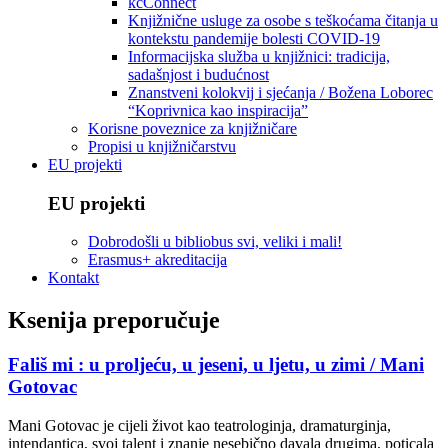
kcConnect
Knjižnične usluge za osobe s teškoćama čitanja u
kontekstu pandemije bolesti COVID-19
Informacijska služba u knjižnici: tradicija,
sadašnjost i budućnost
Znanstveni kolokvij i sjećanja / Božena Loborec
“Koprivnica kao inspiracija”
Korisne poveznice za knjižničare
Propisi u knjižničarstvu
EU projekti
EU projekti
Dobrodošli u bibliobus svi, veliki i mali!
Erasmus+ akreditacija
Kontakt
Ksenija preporučuje
Fališ mi : u proljeću, u jeseni, u ljetu, u zimi / Mani
Gotovac
Mani Gotovac je cijeli život kao teatrologinja, dramaturginja,
intendantica, svoj talent i znanje nesebično davala drugima, poticala