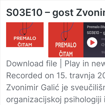
S03E10 – gost Zvonim
Premalo či
S03E10 - 
Play
Episode
SU
Download file
|
Play in n
SHARE
RSS FEED
Recorded on 15. travnja 2
LINK
Zvonimir Galić je sveučili
EMBED
organizacijskoj psihologiji 