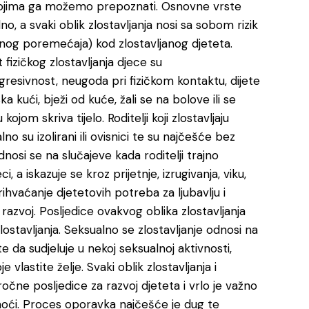
 kojima ga možemo prepoznati. Osnovne vrste
no, a svaki oblik zlostavljanja nosi sa sobom rizik
vnog poremećaja) kod zlostavljanog djeteta.
 fizičkog zlostavljanja djece su
resivnost, neugoda pri fizičkom kontaktu, dijete
ska kući, bježi od kuće, žali se na bolove ili se
om skriva tijelo. Roditelji koji zlostavljaju
alno su izolirani ili ovisnici te su najčešće bez
dnosi se na slučajeve kada roditelji trajno
i, a iskazuje se kroz prijetnje, izrugivanja, viku,
ihvaćanje djetetovih potreba za ljubavlju i
azvoj. Posljedice ovakvog oblika zlostavljanja
lostavljanja. Seksualno se zlostavljanje odnosi na
te da sudjeluje u nekoj seksualnoj aktivnosti,
e vlastite želje. Svaki oblik zlostavljanja i
ne posljedice za razvoj djeteta i vrlo je važno
pomoći. Proces oporavka najčešće je dug te