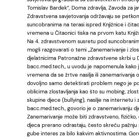
Tomislav Bardek“, Doma zdravlja, Zavoda za ja
Zdravstvena savjetovanja održavaju se petkom 
suncobranima na terasi ispred Knjižnice i čita
vremena u Čitaonici tiska na prvom katu Knjižn
Na 4. zdravstvenom susretu pod suncobranima
mogli razgovarati o temi „Zanemarivanje i zlo
djelatnicima Patronažne zdravstvene skrbi u D
bacc.med.tech., u uvodu je napomenula kako j
vremena da se žrtve nasilja ili zanemarivanja
dovoljno samo detektirati problem nego je pot
oblicima zlostavljanja kao što su mobing, zlost
skupine djece (bullying), nasilje na internetu i 
bacc.med.tech., govorio je o zanemarivanju djec
Zanemarivanje može biti zdravstveno, fizičko,
djeca prerano odrastaju, često skreću pažnju n
gube interes za bilo kakvim aktivnostima. Gor