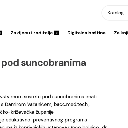
Katalog
Za djecu i roditelje
Digitalna baština
Za knj
et pod suncobranima
dravstvenom susretu pod suncobranima imati
i“ s Damirom Važanićem, bacc.med.tech.,
čko-križevačke županije.
v je edukativno-preventivnog programa
cima iz koprivničkih ustanova Opće bolnice „dr.