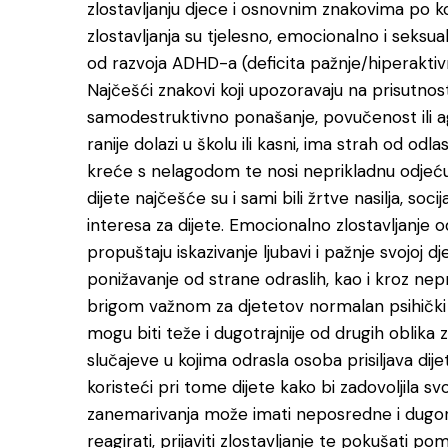
zlostavljanju djece i osnovnim znakovima po
zlostavljanja su tjelesno, emocionalno i seksual
od razvoja ADHD-a (deficita pažnje/hiperakti
Najčešći znakovi koji upozoravaju na prisutnost
samodestruktivno ponašanje, povučenost ili ag
ranije dolazi u školu ili kasni, ima strah od odla
kreće s nelagodom te nosi neprikladnu odjeću koj
dijete najčešće su i sami bili žrtve nasilja, socij
interesa za dijete. Emocionalno zlostavljanje o
propuštaju iskazivanje ljubavi i pažnje svojoj djec
ponižavanje od strane odraslih, kao i kroz nepr
brigom važnom za djetetov normalan psihički r
mogu biti teže i dugotrajnije od drugih oblika z
slučajeve u kojima odrasla osoba prisiljava dije
koristeći pri tome dijete kako bi zadovoljila svoj
zanemarivanja može imati neposredne i dugoroč
reagirati, prijaviti zlostavljanje te pokušati 