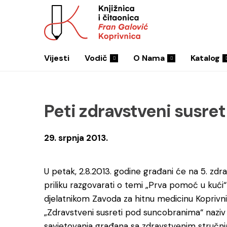
Vijesti
Vodič
O Nama
Katalog
Peti zdravstveni susr
29. srpnja 2013.
U petak, 2.8.2013. godine građani će na 5. z
priliku razgovarati o temi „Prva pomoć u kuć
djelatnikom Zavoda za hitnu medicinu Koprivni
„Zdravstveni susreti pod suncobranima“ nazi
savjetovanja građana sa zdravstvenim stručnja