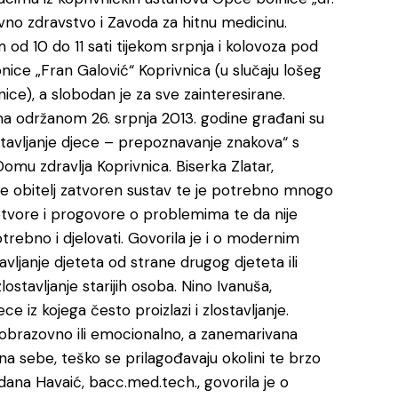
vno zdravstvo i Zavoda za hitnu medicinu.
od 10 do 11 sati tijekom srpnja i kolovoza pod
onice „Fran Galović“ Koprivnica (u slučaju lošeg
ice), a slobodan je za sve zainteresirane.
 održanom 26. srpnja 2013. godine građani su
stavljanje djece – prepoznavanje znakova“ s
omu zdravlja Koprivnica. Biserka Zlatar,
e obitelj zatvoren sustav te je potrebno mnogo
 otvore i progovore o problemima te da nije
rebno i djelovati. Govorila je i o modernim
avljanje djeteta od strane drugog djeteta ili
zlostavljanje starijih osoba. Nino Ivanuša,
e iz kojega često proizlazi i zlostavljanje.
 obrazovno ili emocionalno, a zanemarivana
a sebe, teško se prilagođavaju okolini te brzo
dana Havaić, bacc.med.tech., govorila je o