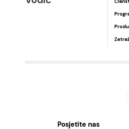
Člans
Progr
Produž
Zatraž
Posjetite nas