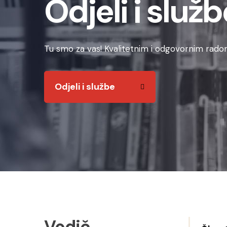
Odjeli i služb
Tu smo za vas! Kvalitetnim i odgovornim radom
Odjeli i službe
Vodič