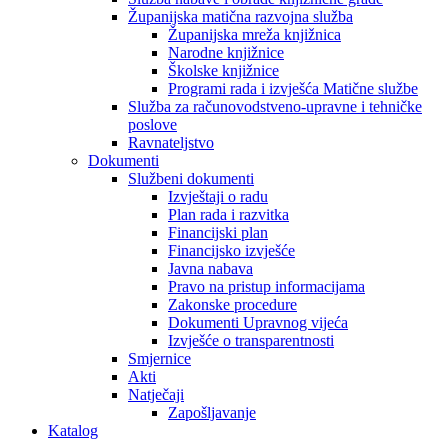
Županijska matična razvojna služba
Županijska mreža knjižnica
Narodne knjižnice
Školske knjižnice
Programi rada i izvješća Matične službe
Služba za računovodstveno-upravne i tehničke
poslove
Ravnateljstvo
Dokumenti
Službeni dokumenti
Izvještaji o radu
Plan rada i razvitka
Financijski plan
Financijsko izvješće
Javna nabava
Pravo na pristup informacijama
Zakonske procedure
Dokumenti Upravnog vijeća
Izvješće o transparentnosti
Smjernice
Akti
Natječaji
Zapošljavanje
Katalog