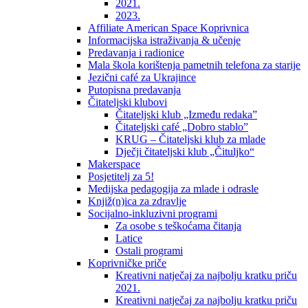
2021.
2023.
Affiliate American Space Koprivnica
Informacijska istraživanja & učenje
Predavanja i radionice
Mala škola korištenja pametnih telefona za starije
Jezični café za Ukrajince
Putopisna predavanja
Čitateljski klubovi
Čitateljski klub „Između redaka”
Čitateljski café „Dobro stablo”
KRUG – Čitateljski klub za mlade
Dječji čitateljski klub „Čituljko“
Makerspace
Posjetitelj za 5!
Medijska pedagogija za mlade i odrasle
Knjiž(n)ica za zdravlje
Socijalno-inkluzivni programi
Za osobe s teškoćama čitanja
Latice
Ostali programi
Koprivničke priče
Kreativni natječaj za najbolju kratku priču
2021.
Kreativni natječaj za najbolju kratku priču