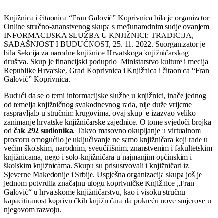
Knjižnica i čitaonica “Fran Galović” Koprivnica bila je organizator
Online stručno-znanstvenog skupa s međunarodnim sudjelovanjem
INFORMACIJSKA SLUŽBA U KNJIŽNICI: TRADICIJA,
SADAŠNJOST I BUDUĆNOST, 25. 11. 2022. Suorganizator je
bila Sekcija za narodne knjižnice Hrvatskoga knjižničarskog
društva. Skup je financijski poduprlo Ministarstvo kulture i medija
Republike Hrvatske, Grad Koprivnica i Knjižnica i čitaonica “Fran
Galović” Koprivnica.
Budući da se o temi informacijske službe u knjižnici, inače jednog
od temelja knjižničnog svakodnevnog rada, nije duže vrijeme
raspravljalo u stručnim krugovima, ovaj skup je izazvao veliko
zanimanje hrvatske knjižničarske zajednice. O tome svjedoči brojka
od
čak 292 sudionika
. Takvo masovno okupljanje u virtualnom
prostoru omogućilo je uključivanje ne samo knjižničara koji rade u
većim školskim, narodnim, sveučilišnim, znanstvenim i fakultetskim
knjižnicama, nego i solo-knjižničara u najmanjim općinskim i
školskim knjižnicama. Skupu su prisustvovali i knjižničari iz
Sjeverne Makedonije i Srbije. Uspješna organizacija skupa još je
jednom potvrdila značajnu ulogu koprivničke Knjižnice „Fran
Galović“ u hrvatskome knjižničarstvu, kao i visoku stručnu
kapacitiranost koprivničkih knjižničara da pokreću nove smjerove u
njegovom razvoju.