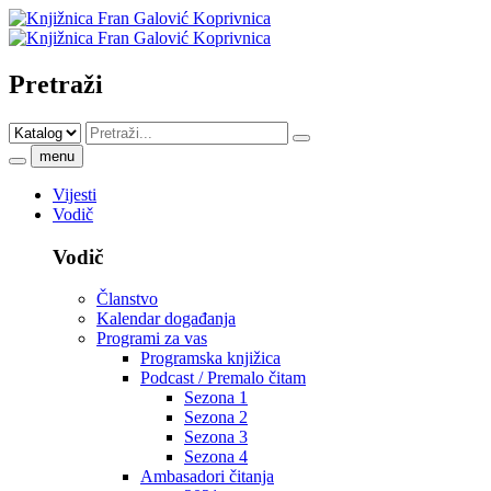
Pretraži
menu
Vijesti
Vodič
Vodič
Članstvo
Kalendar događanja
Programi za vas
Programska knjižica
Podcast / Premalo čitam
Sezona 1
Sezona 2
Sezona 3
Sezona 4
Ambasadori čitanja