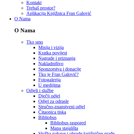
Kontakt
Trebaš prostor?
Aplikacija Knjižnica Fran Galović
O Nama
O Nama
Tko smo
Misija i vizija
Kratka povijest
Nagrade i priznanja
Nakladništvo
Sponzorstva i donacije
Tko je Fran Galović?
Fotogalerija
U medijima
Odjeli i službe
Dječji odjel
Odjel za odrasle
Stručno-znanstveni odjel
Čitaonica tiska
Bibliobus
Bibliobus raspored
Mapa stajališta
Služba nabave i obrade knjižnične građe