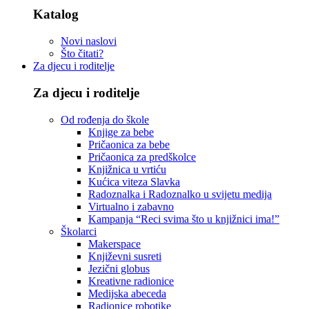
Katalog
Novi naslovi
Što čitati?
Za djecu i roditelje
Za djecu i roditelje
Od rođenja do škole
Knjige za bebe
Pričaonica za bebe
Pričaonica za predškolce
Knjižnica u vrtiću
Kućica viteza Slavka
Radoznalka i Radoznalko u svijetu medija
Virtualno i zabavno
Kampanja “Reci svima što u knjižnici ima!”
Školarci
Makerspace
Književni susreti
Jezični globus
Kreativne radionice
Medijska abeceda
Radionice robotike