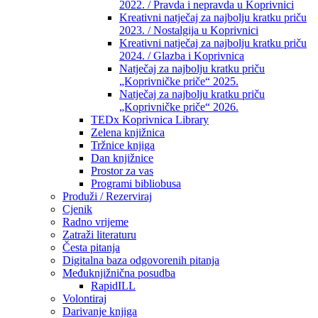
2022. / Pravda i nepravda u Koprivnici
Kreativni natječaj za najbolju kratku priču
2023. / Nostalgija u Koprivnici
Kreativni natječaj za najbolju kratku priču
2024. / Glazba i Koprivnica
Natječaj za najbolju kratku priču
„Koprivničke priče“ 2025.
Natječaj za najbolju kratku priču
„Koprivničke priče“ 2026.
TEDx Koprivnica Library
Zelena knjižnica
Tržnice knjiga
Dan knjižnice
Prostor za vas
Programi bibliobusa
Produži / Rezerviraj
Cjenik
Radno vrijeme
Zatraži literaturu
Česta pitanja
Digitalna baza odgovorenih pitanja
Međuknjižnična posudba
RapidILL
Volontiraj
Darivanje knjiga