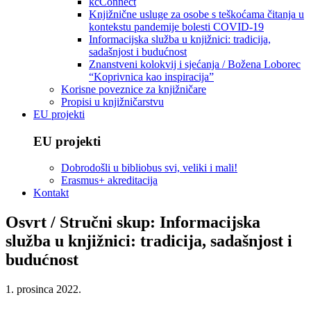
kcConnect
Knjižnične usluge za osobe s teškoćama čitanja u
kontekstu pandemije bolesti COVID-19
Informacijska služba u knjižnici: tradicija,
sadašnjost i budućnost
Znanstveni kolokvij i sjećanja / Božena Loborec
“Koprivnica kao inspiracija”
Korisne poveznice za knjižničare
Propisi u knjižničarstvu
EU projekti
EU projekti
Dobrodošli u bibliobus svi, veliki i mali!
Erasmus+ akreditacija
Kontakt
Osvrt / Stručni skup: Informacijska
služba u knjižnici: tradicija, sadašnjost i
budućnost
1. prosinca 2022.