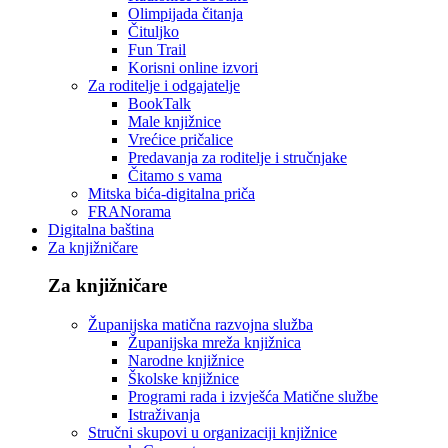
Olimpijada čitanja
Čituljko
Fun Trail
Korisni online izvori
Za roditelje i odgajatelje
BookTalk
Male knjižnice
Vrećice pričalice
Predavanja za roditelje i stručnjake
Čitamo s vama
Mitska bića-digitalna priča
FRANorama
Digitalna baština
Za knjižničare
Za knjižničare
Županijska matična razvojna služba
Županijska mreža knjižnica
Narodne knjižnice
Školske knjižnice
Programi rada i izvješća Matične službe
Istraživanja
Stručni skupovi u organizaciji knjižnice