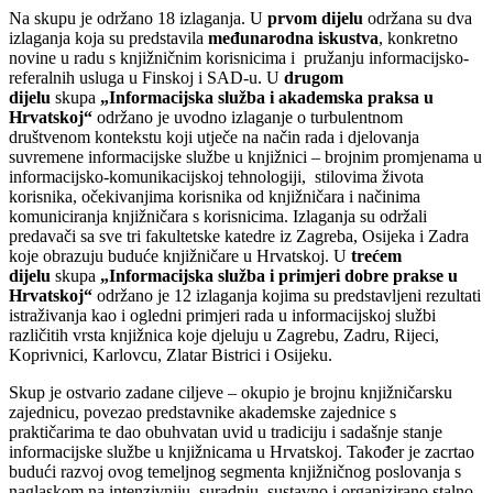
Na skupu je održano 18 izlaganja. U
prvom dijelu
održana su dva
izlaganja koja su predstavila
međunarodna iskustva
, konkretno
novine u radu s knjižničnim korisnicima i pružanju informacijsko-
referalnih usluga u Finskoj i SAD-u. U
drugom
dijelu
skupa
„Informacijska služba i akademska praksa u
Hrvatskoj“
održano je uvodno izlaganje o turbulentnom
društvenom kontekstu koji utječe na način rada i djelovanja
suvremene informacijske službe u knjižnici – brojnim promjenama u
informacijsko-komunikacijskoj tehnologiji, stilovima života
korisnika, očekivanjima korisnika od knjižničara i načinima
komuniciranja knjižničara s korisnicima. Izlaganja su održali
predavači sa sve tri fakultetske katedre iz Zagreba, Osijeka i Zadra
koje obrazuju buduće knjižničare u Hrvatskoj. U
trećem
dijelu
skupa
„Informacijska služba i primjeri dobre prakse u
Hrvatskoj“
održano je 12 izlaganja kojima su predstavljeni rezultati
istraživanja kao i ogledni primjeri rada u informacijskoj službi
različitih vrsta knjižnica koje djeluju u Zagrebu, Zadru, Rijeci,
Koprivnici, Karlovcu, Zlatar Bistrici i Osijeku.
Skup je ostvario zadane ciljeve – okupio je brojnu knjižničarsku
zajednicu, povezao predstavnike akademske zajednice s
praktičarima te dao obuhvatan uvid u tradiciju i sadašnje stanje
informacijske službe u knjižnicama u Hrvatskoj. Također je zacrtao
budući razvoj ovog temeljnog segmenta knjižničnog poslovanja s
naglaskom na intenzivniju suradnju, sustavno i organizirano stalno