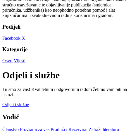
stručno usavršavanje te objavljivanje publikacija (smjernica,
priručnika, udžbenika) kao neophodno potrebnu pomoć i alat
knjižničarima u svakodnevnom radu s korisnicima i građom.
Podijeli
Facebook
X
Kategorije
Osvrt
Vijesti
Odjeli i službe
Tu smo za vas! Kvalitetnim i odgovornim radom želimo vam biti na
usluzi.
Odjeli i službe
Vodič
Članstvo
Programi za vas
Produži / Rezerviraj
Zatraži literaturu