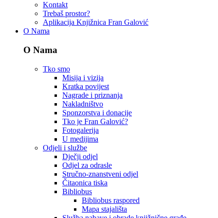
Kontakt
Trebaš prostor?
Aplikacija Knjižnica Fran Galović
O Nama
O Nama
Tko smo
Misija i vizija
Kratka povijest
Nagrade i priznanja
Nakladništvo
Sponzorstva i donacije
Tko je Fran Galović?
Fotogalerija
U medijima
Odjeli i službe
Dječji odjel
Odjel za odrasle
Stručno-znanstveni odjel
Čitaonica tiska
Bibliobus
Bibliobus raspored
Mapa stajališta
Služba nabave i obrade knjižnične građe