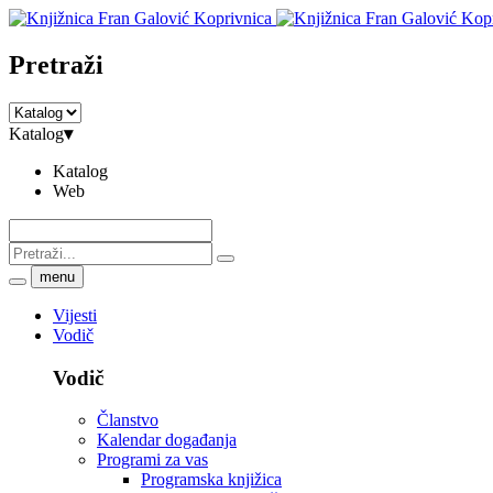
Pretraži
Katalog
▾
Katalog
Web
menu
Vijesti
Vodič
Vodič
Članstvo
Kalendar događanja
Programi za vas
Programska knjižica