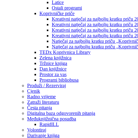
Latice
Ostali programi
Koprivničke priče
Kreativni natječaj za najbolju kratku priču 2
Kreativni natječaj za najbolju kratku priču 
Kreativni natječaj za najbolju kratku priču 2
Kreativni natječaj za najbolju kratku priču 
Natječaj za najbolju kratku priču „Koprivni
Natječaj za najbolju kratku priču „Koprivni
TEDx Koprivnica Library
Zelena knjižnica
Tržnice knjiga
Dan knjižnice
Prostor za vas
Programi bibliobusa
Produži / Rezerviraj
Cjenik
Radno vrijeme
Zatraži literaturu
Česta pitanja
Digitalna baza odgovorenih pitanja
Međuknjižnična posudba
RapidILL
Volontiraj
Darivanje knjiga