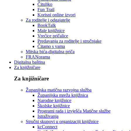
Čituljko
Fun Trail
Korisni online izvori
Za roditelje i odgajatelje
BookTalk
Male knjižnice
Vrećice pričalice
Predavanja za roditelje i stručnjake
Čitamo s vama
Mitska bića-digitalna priča
FRANorama
Digitalna baština
Za knjižničare
Za knjižničare
Županijska matična razvojna služba
Županijska mreža knjižnica
Narodne knjižnice
Školske knjižnice
Programi rada i izvješća Matične službe
Istraživanja
Stručni skupovi u organizaciji knjižnice
kcConnect