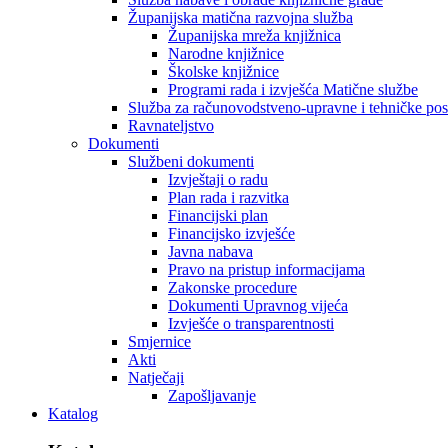
Županijska matična razvojna služba
Županijska mreža knjižnica
Narodne knjižnice
Školske knjižnice
Programi rada i izvješća Matične službe
Služba za računovodstveno-upravne i tehničke po
Ravnateljstvo
Dokumenti
Službeni dokumenti
Izvještaji o radu
Plan rada i razvitka
Financijski plan
Financijsko izvješće
Javna nabava
Pravo na pristup informacijama
Zakonske procedure
Dokumenti Upravnog vijeća
Izvješće o transparentnosti
Smjernice
Akti
Natječaji
Zapošljavanje
Katalog