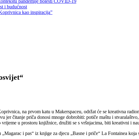
 kontekstu pandemije bolesti COVID-19
ost i budućnost
Koprivnica kao inspiracija”
osvijet“
 Koprivnica, na prvom katu u Makerspaceu, održat će se kreativna radio
vu jer čitanje priča donosi mnoge dobrobiti: potiče maštu i stvaralaštvo,
rijeme u prostoru knjižnice, družiti se s vršnjacima, biti kreativni i na
nu „Magarac i pas“ iz knjige za djecu „Basne i priče“ La Fontainea koja