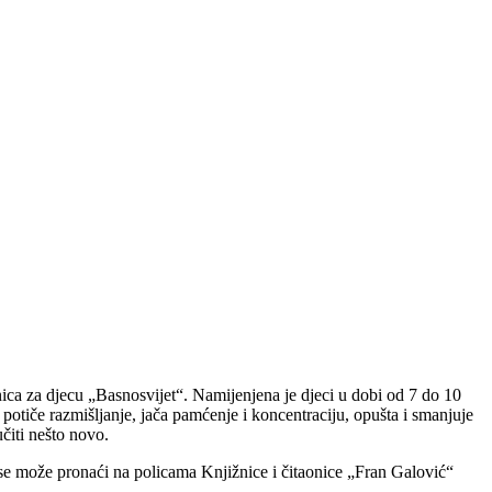
nica za djecu „Basnosvijet“. Namijenjena je djeci u dobi od 7 do 10
 potiče razmišljanje, jača pamćenje i koncentraciju, opušta i smanjuje
učiti nešto novo.
 se može pronaći na policama Knjižnice i čitaonice „Fran Galović“