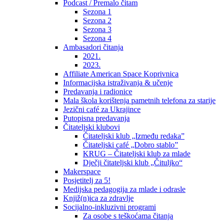
Podcast / Premalo čitam
Sezona 1
Sezona 2
Sezona 3
Sezona 4
Ambasadori čitanja
2021.
2023.
Affiliate American Space Koprivnica
Informacijska istraživanja & učenje
Predavanja i radionice
Mala škola korištenja pametnih telefona za starije
Jezični café za Ukrajince
Putopisna predavanja
Čitateljski klubovi
Čitateljski klub „Između redaka”
Čitateljski café „Dobro stablo”
KRUG – Čitateljski klub za mlade
Dječji čitateljski klub „Čituljko“
Makerspace
Posjetitelj za 5!
Medijska pedagogija za mlade i odrasle
Knjiž(n)ica za zdravlje
Socijalno-inkluzivni programi
Za osobe s teškoćama čitanja