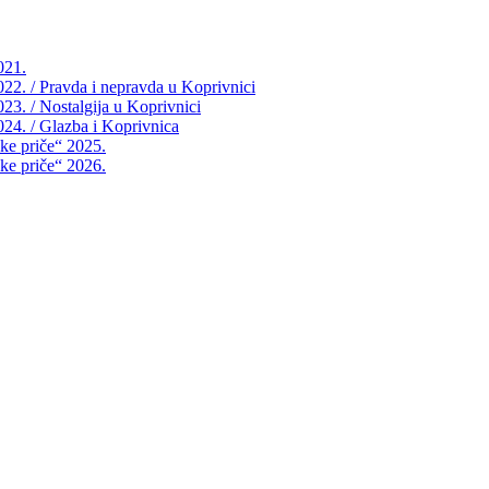
021.
2022. / Pravda i nepravda u Koprivnici
023. / Nostalgija u Koprivnici
2024. / Glazba i Koprivnica
čke priče“ 2025.
čke priče“ 2026.