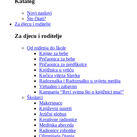
Katalog
Novi naslovi
Što čitati?
Za djecu i roditelje
Za djecu i roditelje
Od rođenja do škole
Knjige za bebe
Pričaonica za bebe
Pričaonica za predškolce
Knjižnica u vrtiću
Kućica viteza Slavka
Radoznalka i Radoznalko u svijetu medija
Virtualno i zabavno
Kampanja “Reci svima što u knjižnici ima!”
Školarci
Makerspace
Književni susreti
Jezični globus
Kreativne radionice
Medijska abeceda
Radionice robotike
Olimpijada čitanja