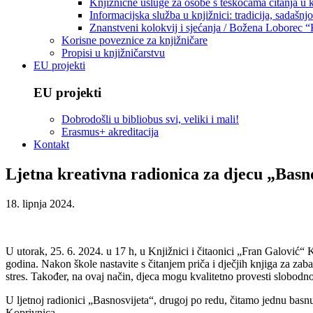
Knjižnične usluge za osobe s teškoćama čitanja u
Informacijska služba u knjižnici: tradicija, sadašnj
Znanstveni kolokvij i sjećanja / Božena Loborec “
Korisne poveznice za knjižničare
Propisi u knjižničarstvu
EU projekti
EU projekti
Dobrodošli u bibliobus svi, veliki i mali!
Erasmus+ akreditacija
Kontakt
Ljetna kreativna radionica za djecu „Basn
18. lipnja 2024.
U utorak, 25. 6. 2024. u 17 h, u Knjižnici i čitaonici „Fran Galović“
godina. Nakon škole nastavite s čitanjem priča i dječjih knjiga za zaba
stres. Također, na ovaj način, djeca mogu kvalitetno provesti slobodno v
U ljetnoj radionici „Basnosvijeta“, drugoj po redu, čitamo jednu bas
Koprivnica.