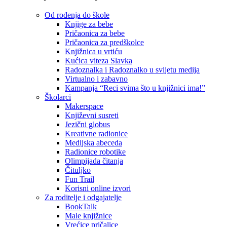
Od rođenja do škole
Knjige za bebe
Pričaonica za bebe
Pričaonica za predškolce
Knjižnica u vrtiću
Kućica viteza Slavka
Radoznalka i Radoznalko u svijetu medija
Virtualno i zabavno
Kampanja “Reci svima što u knjižnici ima!”
Školarci
Makerspace
Književni susreti
Jezični globus
Kreativne radionice
Medijska abeceda
Radionice robotike
Olimpijada čitanja
Čituljko
Fun Trail
Korisni online izvori
Za roditelje i odgajatelje
BookTalk
Male knjižnice
Vrećice pričalice