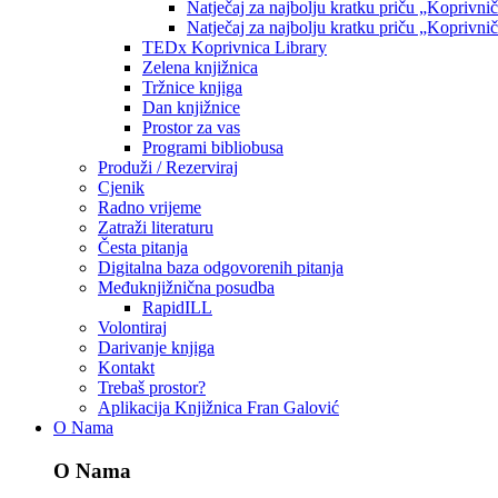
Natječaj za najbolju kratku priču „Koprivni
Natječaj za najbolju kratku priču „Koprivni
TEDx Koprivnica Library
Zelena knjižnica
Tržnice knjiga
Dan knjižnice
Prostor za vas
Programi bibliobusa
Produži / Rezerviraj
Cjenik
Radno vrijeme
Zatraži literaturu
Česta pitanja
Digitalna baza odgovorenih pitanja
Međuknjižnična posudba
RapidILL
Volontiraj
Darivanje knjiga
Kontakt
Trebaš prostor?
Aplikacija Knjižnica Fran Galović
O Nama
O Nama