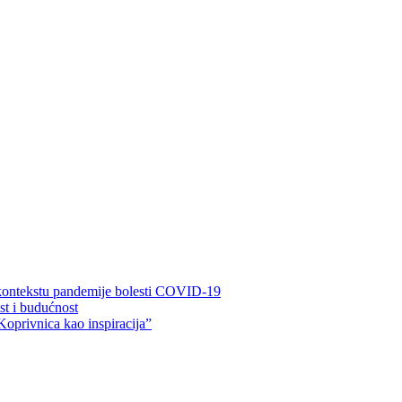
 kontekstu pandemije bolesti COVID-19
ost i budućnost
Koprivnica kao inspiracija”