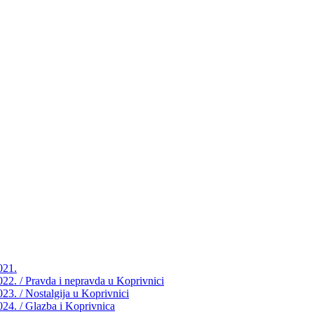
021.
2022. / Pravda i nepravda u Koprivnici
023. / Nostalgija u Koprivnici
2024. / Glazba i Koprivnica