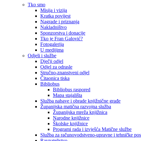
Tko smo
Misija i vizija
Kratka povijest
Nagrade i priznanja
Nakladništvo
Sponzorstva i donacije
Tko je Fran Galović?
Fotogalerija
U medijima
Odjeli i službe
Dječji odjel
Odjel za odrasle
Stručno-znanstveni odjel
Čitaonica tiska
Bibliobus
Bibliobus raspored
Mapa stajališta
Služba nabave i obrade knjižnične građe
Županijska matična razvojna služba
Županijska mreža knjižnica
Narodne knjižnice
Školske knjižnice
Programi rada i izvješća Matične službe
Služba za računovodstveno-upravne i tehničke po
Ravnateljstvo