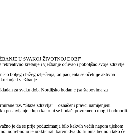
JE I VJEŽBANJE U SVAKOJ ŽIVOTNOJ DOBI”
 rekreativno kretanje i vježbanje očuvao i poboljšao svoje zdravlje.
što boljeg i bržeg izlječenja, od pacijenta se očekuje aktivna
kretanje i vježbanje.
 prikladan za svaku dob. Nordijsko hodanje (sa štapovima za
rmirane tzv. “Staze zdravlja” – označeni pravci namijenjeni
tijeku postavljanje klupa kako bi se hodači povremeno mogli i odmoriti.
o važno je da se prije poduzimanja bilo kakvih većih napora tijekom
 potrebno ju je prakticirati barem dva do tri puta tjedno i tako će