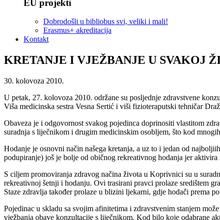
EU projekti
Dobrodošli u bibliobus svi, veliki i mali!
Erasmus+ akreditacija
Kontakt
KRETANJE I VJEŽBANJE U SVAKOJ Ž
30. kolovoza 2010.
U petak, 27. kolovoza 2010. održane su posljednje zdravstvene
Viša medicinska sestra Vesna Sertić i viši fizioteraputski tehničar Dr
Obaveza je i odgovornost svakog pojedinca doprinositi vlastitom zdravl
suradnja s liječnikom i drugim medicinskim osobljem, što kod mnogih k
Hodanje je osnovni način našega kretanja, a uz to i jedan od najboljii
podupiranje) još je bolje od običnog rekreativnog hodanja jer aktivira 
S ciljem promoviranja zdravog načina života u Koprivnici su u suradn
rekreativnoj šetnji i hodanju. Ovi trasirani pravci prolaze središtem g
Staze zdravlja također prolaze u blizini ljekarni, gdje hodači prema pot
Pojedinac u skladu sa svojim afinitetima i zdravstvenim stanjem može o
vježbanja obave konzultacije s liječnikom. Kod bilo koje odabrane akt