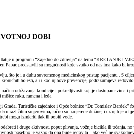
IVOTNOJ DOBI
 konzultatije u programu “Zajedno do zdravlja” na temu “KRETAN
ažen Papac predstavili su mogućnosti koje svatko od nas ima kako bi kroz
ju, što je i u duhu suvremenog medicinskog pristup pacijentu . S ciljem 
roničnih bolesti, ali i kod njihove prevencije, podrazumijeva redovito 
h načina održavanja kondicije i pokretljivosti koji je dostupan svima i
i mišiće ruku, ramena i leđa.
ji Grada, Turističke zajednice i Opće bolnice “Dr. Tomislav Bardek” fo
rada u različitim smjerovima, točno su izmjerene dužine, i uz njih je u 
rebi mogu izmjeriti tlak ili popiti vode.
dabrati i druge aktivnosti poput plivanja, vožnje bicikla ili trčanja, n
ivnosti posebno je važno da ona bude redovita – ako već ne svakodnevno,