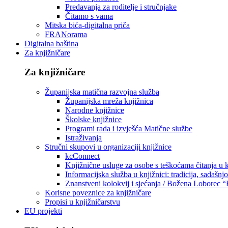
Predavanja za roditelje i stručnjake
Čitamo s vama
Mitska bića-digitalna priča
FRANorama
Digitalna baština
Za knjižničare
Za knjižničare
Županijska matična razvojna služba
Županijska mreža knjižnica
Narodne knjižnice
Školske knjižnice
Programi rada i izvješća Matične službe
Istraživanja
Stručni skupovi u organizaciji knjižnice
kcConnect
Knjižnične usluge za osobe s teškoćama čitanja u
Informacijska služba u knjižnici: tradicija, sadašnj
Znanstveni kolokvij i sjećanja / Božena Loborec “
Korisne poveznice za knjižničare
Propisi u knjižničarstvu
EU projekti