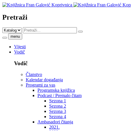
Pretraži
menu
Vijesti
Vodič
Vodič
Članstvo
Kalendar događanja
Programi za vas
Programska knjižica
Podcast / Premalo čitam
Sezona 1
Sezona 2
Sezona 3
Sezona 4
Ambasadori čitanja
2021.