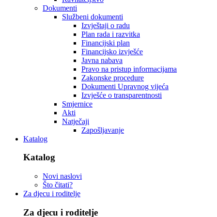
Dokumenti
Službeni dokumenti
Izvještaji o radu
Plan rada i razvitka
Financijski plan
Financijsko izvješće
Javna nabava
Pravo na pristup informacijama
Zakonske procedure
Dokumenti Upravnog vijeća
Izvješće o transparentnosti
Smjernice
Akti
Natječaji
Zapošljavanje
Katalog
Katalog
Novi naslovi
Što čitati?
Za djecu i roditelje
Za djecu i roditelje