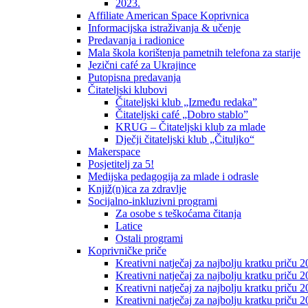
2023.
Affiliate American Space Koprivnica
Informacijska istraživanja & učenje
Predavanja i radionice
Mala škola korištenja pametnih telefona za starije
Jezični café za Ukrajince
Putopisna predavanja
Čitateljski klubovi
Čitateljski klub „Između redaka”
Čitateljski café „Dobro stablo”
KRUG – Čitateljski klub za mlade
Dječji čitateljski klub „Čituljko“
Makerspace
Posjetitelj za 5!
Medijska pedagogija za mlade i odrasle
Knjiž(n)ica za zdravlje
Socijalno-inkluzivni programi
Za osobe s teškoćama čitanja
Latice
Ostali programi
Koprivničke priče
Kreativni natječaj za najbolju kratku priču 2
Kreativni natječaj za najbolju kratku priču 
Kreativni natječaj za najbolju kratku priču 2
Kreativni natječaj za najbolju kratku priču 