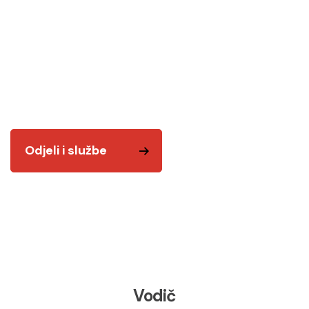
Odjeli i službe
Tu smo za vas! Kvalitetnim i odgovornim radom
želimo vam biti na usluzi.
Odjeli i službe
Vodič