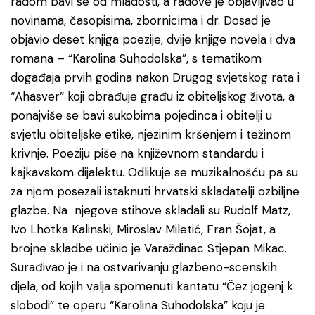
radom bavi se od mladosti, a radove je objavljivao u
novinama, časopisima, zbornicima i dr. Dosad je
objavio deset knjiga poezije, dvije knjige novela i dva
romana – “Karolina Suhodolska”, s tematikom
događaja prvih godina nakon Drugog svjetskog rata i
“Ahasver” koji obrađuje građu iz obiteljskog života, a
ponajviše se bavi sukobima pojedinca i obitelji u
svjetlu obiteljske etike, njezinim kršenjem i težinom
krivnje. Poeziju piše na književnom standardu i
kajkavskom dijalektu. Odlikuje se muzikalnošću pa su
za njom posezali istaknuti hrvatski skladatelji ozbiljne
glazbe. Na njegove stihove skladali su Rudolf Matz,
Ivo Lhotka Kalinski, Miroslav Miletić, Fran Šojat, a
brojne skladbe učinio je Varaždinac Stjepan Mikac.
Surađivao je i na ostvarivanju glazbeno-scenskih
djela, od kojih valja spomenuti kantatu “Čez jogenj k
slobodi” te operu “Karolina Suhodolska” koju je