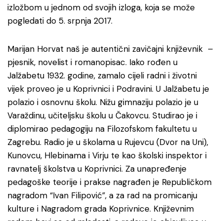
izložbom u jednom od svojih izloga, koja se može
pogledati do 5. srpnja 2017.
Marijan Horvat naš je autentični zavičajni književnik –
pjesnik, novelist i romanopisac. Iako rođen u
Jalžabetu 1932. godine, zamalo cijeli radni i životni
vijek proveo je u Koprivnici i Podravini. U Jalžabetu je
polazio i osnovnu školu. Nižu gimnaziju polazio je u
Varaždinu, učiteljsku školu u Čakovcu. Studirao je i
diplomirao pedagogiju na Filozofskom fakultetu u
Zagrebu. Radio je u školama u Rujevcu (Dvor na Uni),
Kunovcu, Hlebinama i Virju te kao školski inspektor i
ravnatelj školstva u Koprivnici. Za unapređenje
pedagoške teorije i prakse nagrađen je Republičkom
nagradom “Ivan Filipović”, a za rad na promicanju
kulture i Nagradom grada Koprivnice. Književnim