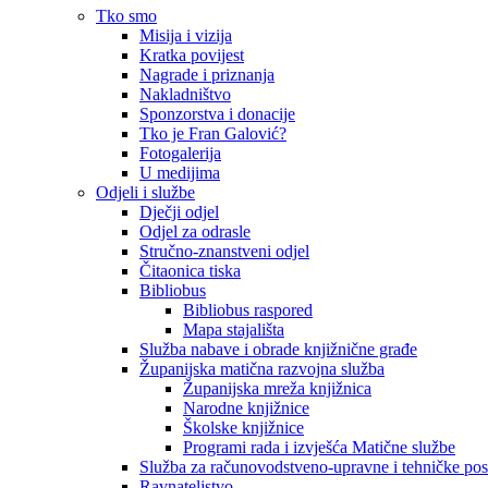
Tko smo
Misija i vizija
Kratka povijest
Nagrade i priznanja
Nakladništvo
Sponzorstva i donacije
Tko je Fran Galović?
Fotogalerija
U medijima
Odjeli i službe
Dječji odjel
Odjel za odrasle
Stručno-znanstveni odjel
Čitaonica tiska
Bibliobus
Bibliobus raspored
Mapa stajališta
Služba nabave i obrade knjižnične građe
Županijska matična razvojna služba
Županijska mreža knjižnica
Narodne knjižnice
Školske knjižnice
Programi rada i izvješća Matične službe
Služba za računovodstveno-upravne i tehničke po
Ravnateljstvo