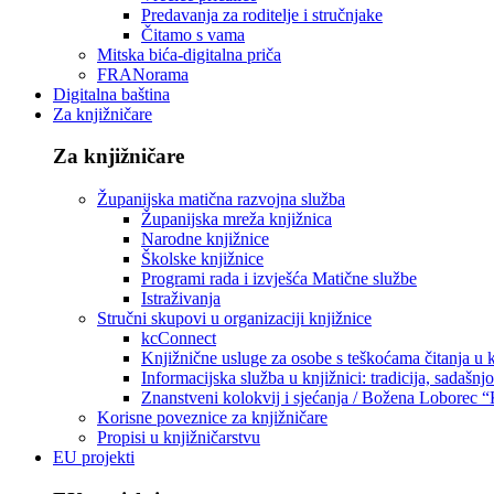
Predavanja za roditelje i stručnjake
Čitamo s vama
Mitska bića-digitalna priča
FRANorama
Digitalna baština
Za knjižničare
Za knjižničare
Županijska matična razvojna služba
Županijska mreža knjižnica
Narodne knjižnice
Školske knjižnice
Programi rada i izvješća Matične službe
Istraživanja
Stručni skupovi u organizaciji knjižnice
kcConnect
Knjižnične usluge za osobe s teškoćama čitanja u
Informacijska služba u knjižnici: tradicija, sadašnj
Znanstveni kolokvij i sjećanja / Božena Loborec “
Korisne poveznice za knjižničare
Propisi u knjižničarstvu
EU projekti