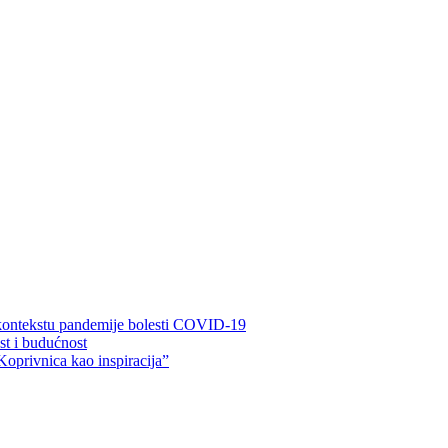
 kontekstu pandemije bolesti COVID-19
ost i budućnost
Koprivnica kao inspiracija”