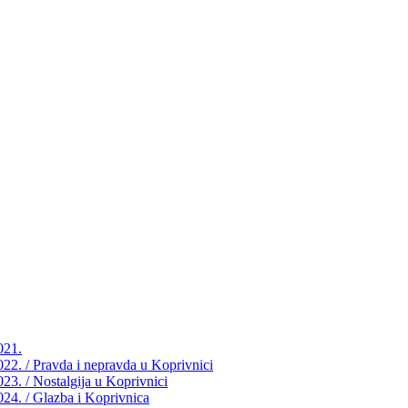
021.
2022. / Pravda i nepravda u Koprivnici
023. / Nostalgija u Koprivnici
2024. / Glazba i Koprivnica