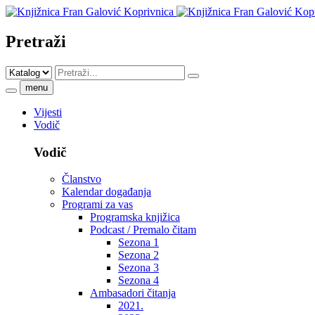
Pretraži
menu
Vijesti
Vodič
Vodič
Članstvo
Kalendar događanja
Programi za vas
Programska knjižica
Podcast / Premalo čitam
Sezona 1
Sezona 2
Sezona 3
Sezona 4
Ambasadori čitanja
2021.