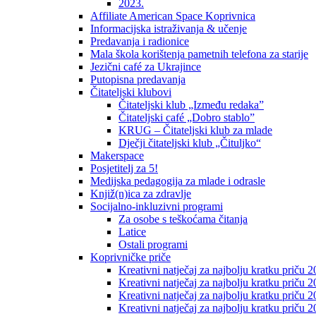
2023.
Affiliate American Space Koprivnica
Informacijska istraživanja & učenje
Predavanja i radionice
Mala škola korištenja pametnih telefona za starije
Jezični café za Ukrajince
Putopisna predavanja
Čitateljski klubovi
Čitateljski klub „Između redaka”
Čitateljski café „Dobro stablo”
KRUG – Čitateljski klub za mlade
Dječji čitateljski klub „Čituljko“
Makerspace
Posjetitelj za 5!
Medijska pedagogija za mlade i odrasle
Knjiž(n)ica za zdravlje
Socijalno-inkluzivni programi
Za osobe s teškoćama čitanja
Latice
Ostali programi
Koprivničke priče
Kreativni natječaj za najbolju kratku priču 2
Kreativni natječaj za najbolju kratku priču 
Kreativni natječaj za najbolju kratku priču 2
Kreativni natječaj za najbolju kratku priču 