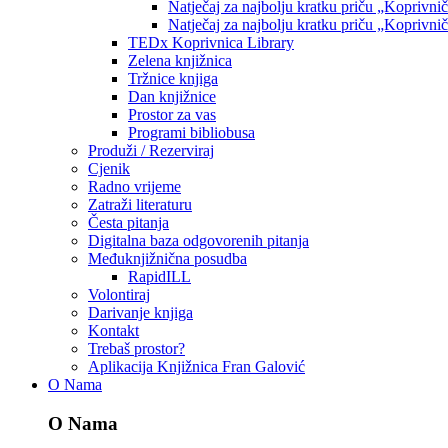
Natječaj za najbolju kratku priču „Koprivni
Natječaj za najbolju kratku priču „Koprivni
TEDx Koprivnica Library
Zelena knjižnica
Tržnice knjiga
Dan knjižnice
Prostor za vas
Programi bibliobusa
Produži / Rezerviraj
Cjenik
Radno vrijeme
Zatraži literaturu
Česta pitanja
Digitalna baza odgovorenih pitanja
Međuknjižnična posudba
RapidILL
Volontiraj
Darivanje knjiga
Kontakt
Trebaš prostor?
Aplikacija Knjižnica Fran Galović
O Nama
O Nama