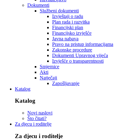
Dokumenti
Službeni dokumenti
Izvještaji o radu
Plan rada i razvitka
Financijski plan
Financijsko izvješće
Javna nabava
Pravo na pristup informacijama
Zakonske procedure
Dokumenti Upravnog vijeća
Izvješće o transparentnosti
Smjernice
Akti
Natječaji
Zapošljavanje
Katalog
Katalog
Novi naslovi
Što čitati?
Za djecu i roditelje
Za djecu i roditelje