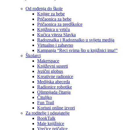
Od rođenja do škole
Knjige za bebe
Pričaonica za bebe
Pričaonica za predškolce
Knjižnica u vrtiću
Kućica viteza Slavka
Radoznalka i Radoznalko u svijetu medija
Virtualno i zabavno
Kampanja “Reci svima što u knjižnici ima!”
Školarci
Makerspace
Književni susreti
Jezični globus
Kreativne radionice
Medijska abeceda
Radionice robotike
Olimpijada čitanja
Čituljko
Fun Trail
Korisni online izvori
Za roditelje i odgajatelje
BookTalk
Male knjižnice
Vrećice pričalice