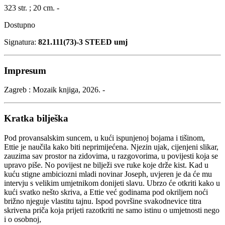
323 str. ; 20 cm. -
Dostupno
Signatura:
821.111(73)-3 STEED umj
Impresum
Zagreb : Mozaik knjiga, 2026. -
Kratka bilješka
Pod provansalskim suncem, u kući ispunjenoj bojama i tišinom,
Ettie je naučila kako biti neprimijećena. Njezin ujak, cijenjeni slikar,
zauzima sav prostor na zidovima, u razgovorima, u povijesti koja se
upravo piše. No povijest ne bilježi sve ruke koje drže kist. Kad u
kuću stigne ambiciozni mladi novinar Joseph, uvjeren je da će mu
intervju s velikim umjetnikom donijeti slavu. Ubrzo će otkriti kako u
kući svatko nešto skriva, a Ettie već godinama pod okriljem noći
brižno njeguje vlastitu tajnu. Ispod površine svakodnevice titra
skrivena priča koja prijeti razotkriti ne samo istinu o umjetnosti nego
i o osobnoj,