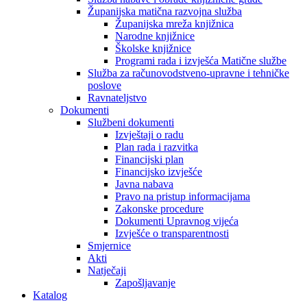
Županijska matična razvojna služba
Županijska mreža knjižnica
Narodne knjižnice
Školske knjižnice
Programi rada i izvješća Matične službe
Služba za računovodstveno-upravne i tehničke
poslove
Ravnateljstvo
Dokumenti
Službeni dokumenti
Izvještaji o radu
Plan rada i razvitka
Financijski plan
Financijsko izvješće
Javna nabava
Pravo na pristup informacijama
Zakonske procedure
Dokumenti Upravnog vijeća
Izvješće o transparentnosti
Smjernice
Akti
Natječaji
Zapošljavanje
Katalog