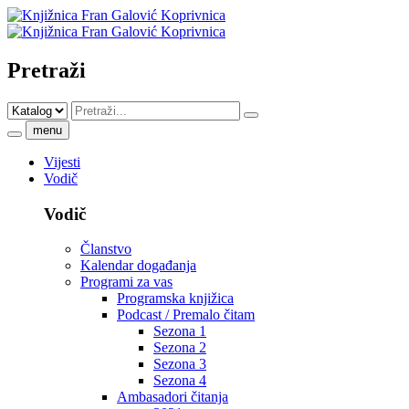
Pretraži
menu
Vijesti
Vodič
Vodič
Članstvo
Kalendar događanja
Programi za vas
Programska knjižica
Podcast / Premalo čitam
Sezona 1
Sezona 2
Sezona 3
Sezona 4
Ambasadori čitanja