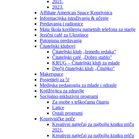
2021.
2023.
Affiliate American Space Koprivnica
Informacijska istraživanja & učenje
Predavanja i radionice
Mala škola korištenja pametnih telefona za starije
Jezični café za Ukrajince
Putopisna predavanja
Čitateljski klubovi
Čitateljski klub „Između redaka”
Čitateljski café „Dobro stablo”
KRUG – Čitateljski klub za mlade
Dječji čitateljski klub „Čituljko“
Makerspace
Posjetitelj za 5!
Medijska pedagogija za mlade i odrasle
Knjiž(n)ica za zdravlje
Socijalno-inkluzivni programi
Za osobe s teškoćama čitanja
Latice
Ostali programi
Koprivničke priče
Kreativni natječaj za najbolju kratku priču
2021.
Kreativni natječaj za najbolju kratku priču