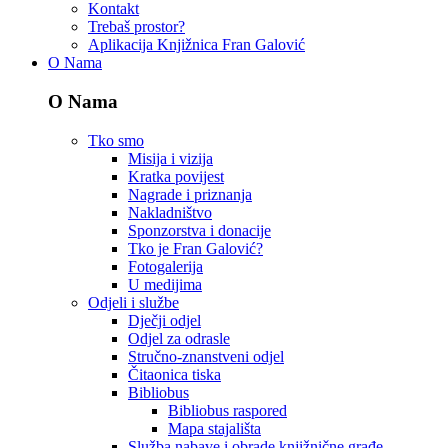
Kontakt
Trebaš prostor?
Aplikacija Knjižnica Fran Galović
O Nama
O Nama
Tko smo
Misija i vizija
Kratka povijest
Nagrade i priznanja
Nakladništvo
Sponzorstva i donacije
Tko je Fran Galović?
Fotogalerija
U medijima
Odjeli i službe
Dječji odjel
Odjel za odrasle
Stručno-znanstveni odjel
Čitaonica tiska
Bibliobus
Bibliobus raspored
Mapa stajališta
Služba nabave i obrade knjižnične građe