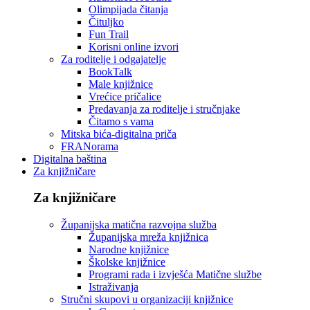
Olimpijada čitanja
Čituljko
Fun Trail
Korisni online izvori
Za roditelje i odgajatelje
BookTalk
Male knjižnice
Vrećice pričalice
Predavanja za roditelje i stručnjake
Čitamo s vama
Mitska bića-digitalna priča
FRANorama
Digitalna baština
Za knjižničare
Za knjižničare
Županijska matična razvojna služba
Županijska mreža knjižnica
Narodne knjižnice
Školske knjižnice
Programi rada i izvješća Matične službe
Istraživanja
Stručni skupovi u organizaciji knjižnice