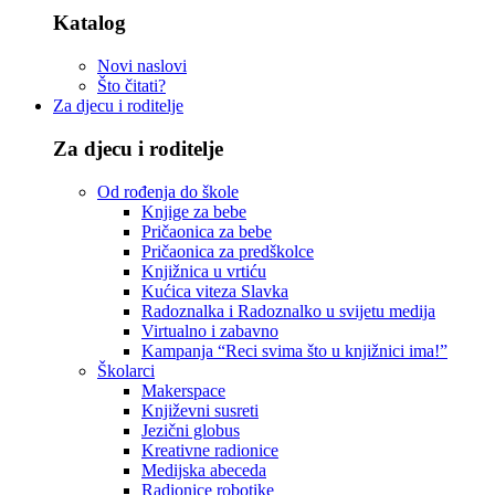
Katalog
Novi naslovi
Što čitati?
Za djecu i roditelje
Za djecu i roditelje
Od rođenja do škole
Knjige za bebe
Pričaonica za bebe
Pričaonica za predškolce
Knjižnica u vrtiću
Kućica viteza Slavka
Radoznalka i Radoznalko u svijetu medija
Virtualno i zabavno
Kampanja “Reci svima što u knjižnici ima!”
Školarci
Makerspace
Književni susreti
Jezični globus
Kreativne radionice
Medijska abeceda
Radionice robotike