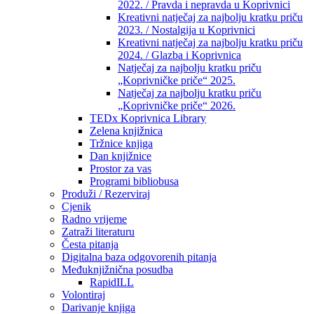
2022. / Pravda i nepravda u Koprivnici
Kreativni natječaj za najbolju kratku priču
2023. / Nostalgija u Koprivnici
Kreativni natječaj za najbolju kratku priču
2024. / Glazba i Koprivnica
Natječaj za najbolju kratku priču
„Koprivničke priče“ 2025.
Natječaj za najbolju kratku priču
„Koprivničke priče“ 2026.
TEDx Koprivnica Library
Zelena knjižnica
Tržnice knjiga
Dan knjižnice
Prostor za vas
Programi bibliobusa
Produži / Rezerviraj
Cjenik
Radno vrijeme
Zatraži literaturu
Česta pitanja
Digitalna baza odgovorenih pitanja
Međuknjižnična posudba
RapidILL
Volontiraj
Darivanje knjiga