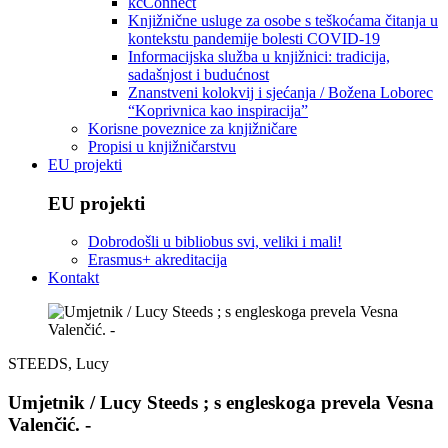
kcConnect
Knjižnične usluge za osobe s teškoćama čitanja u
kontekstu pandemije bolesti COVID-19
Informacijska služba u knjižnici: tradicija,
sadašnjost i budućnost
Znanstveni kolokvij i sjećanja / Božena Loborec
“Koprivnica kao inspiracija”
Korisne poveznice za knjižničare
Propisi u knjižničarstvu
EU projekti
EU projekti
Dobrodošli u bibliobus svi, veliki i mali!
Erasmus+ akreditacija
Kontakt
STEEDS, Lucy
Umjetnik / Lucy Steeds ; s engleskoga prevela Vesna
Valenčić. -