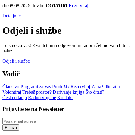
do 08.08.2026.
Inv.br.
OO155101
Rezerviraj
Detaljnije
Odjeli i službe
Tu smo za vas! Kvalitetnim i odgovornim radom želimo vam biti na
usluzi.
Odjeli i službe
Vodič
Članstvo
Programi za vas
Produži / Rezerviraj
Zatraži literaturu
Volontiraj
Trebaš prostor?
Darivanje knjiga
Što čitati?
Česta pitanja
Radno vrijeme
Kontakt
Prijavite se na Newsletter