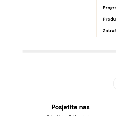
Progr
Produž
Zatraž
Posjetite nas