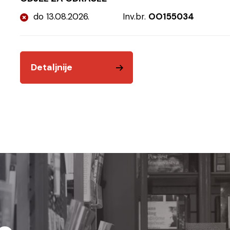
do 13.08.2026.
Inv.br.
OO155034
Detaljnije