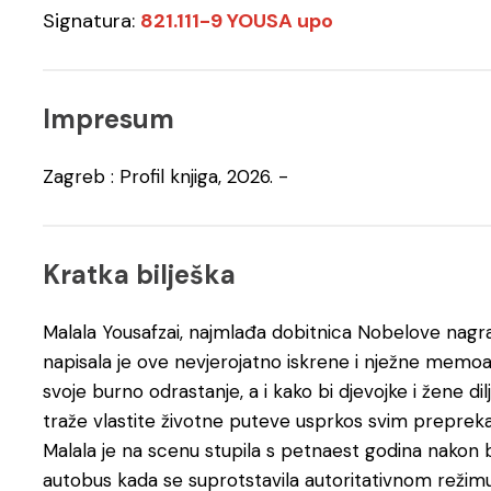
Signatura:
821.111-9 YOUSA upo
Impresum
Zagreb : Profil knjiga, 2026. -
Kratka bilješka
Malala Yousafzai, najmlađa dobitnica Nobelove nagrad
napisala je ove nevjerojatno iskrene i nježne mem
svoje burno odrastanje, a i kako bi djevojke i žene d
traže vlastite životne puteve usprkos svim preprek
Malala je na scenu stupila s petnaest godina nakon 
autobus kada se suprotstavila autoritativnom režimu 