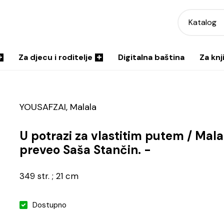
Katalog
Za djecu i roditelje
Digitalna baština
Za knj
YOUSAFZAI, Malala
U potrazi za vlastitim putem / Mala
preveo Saša Stančin. -
349 str. ; 21 cm
Dostupno