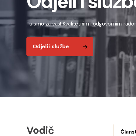
Odjeli i služb
Tu smo za vas! Kvalitetnim i odgovornim radom
Odjeli i službe
Vodič
Člans