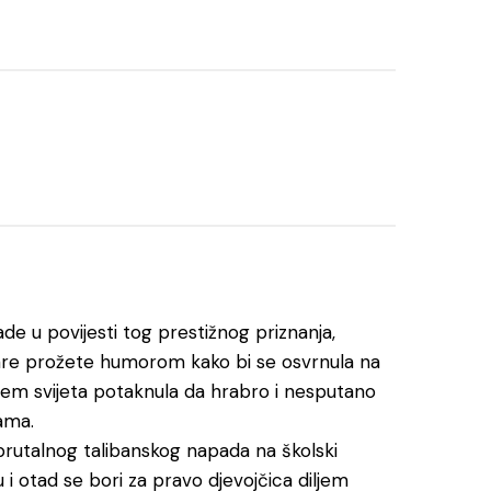
e u povijesti tog prestižnog priznanja,
oare prožete humorom kako bi se osvrnula na
iljem svijeta potaknula da hrabro i nesputano
ama.
brutalnog talibanskog napada na školski
i otad se bori za pravo djevojčica diljem