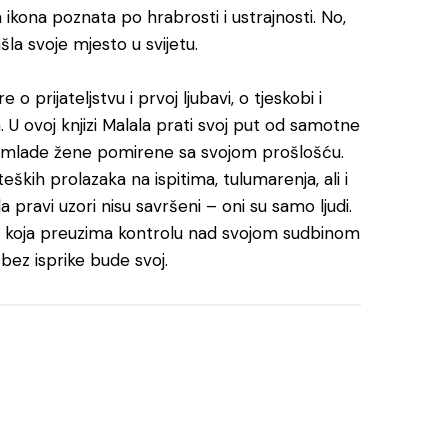
ikona poznata po hrabrosti i ustrajnosti. No,
la svoje mjesto u svijetu.
 prijateljstvu i prvoj ljubavi, o tjeskobi i
va. U ovoj knjizi Malala prati svoj put od samotne
m mlade žene pomirene sa svojom prošlošću.
ških prolazaka na ispitima, tulumarenja, ali i
a pravi uzori nisu savršeni – oni su samo ljudi.
e koja preuzima kontrolu nad svojom sudbinom
ez isprike bude svoj.