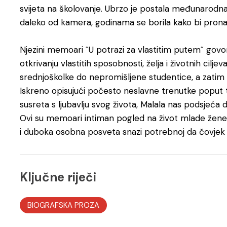
svijeta na školovanje. Ubrzo je postala međunarodna 
daleko od kamera, godinama se borila kako bi pronaš
Njezini memoari ˝U potrazi za vlastitim putem˝ govore o
otkrivanju vlastitih sposobnosti, želja i životnih cilje
srednjoškolke do nepromišljene studentice, a zati
Iskreno opisujući počesto neslavne trenutke poput te
susreta s ljubavlju svog života, Malala nas podsjeća d
Ovi su memoari intiman pogled na život mlade žen
i duboka osobna posveta snazi potrebnoj da čovjek b
Ključne riječi
BIOGRAFSKA PROZA