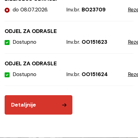
do 08.07.2026.
Inv.br.
BO23709
Reze
ODJEL ZA ODRASLE
Dostupno
Inv.br.
OO151623
Reze
ODJEL ZA ODRASLE
Dostupno
Inv.br.
OO151624
Reze
Detaljnije