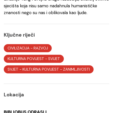
sjecišta koja nisu samo nadahnula humanističke
znanosti nego su nas i oblikovala kao ljude.
Ključne riječi
CIVILIZACIJA
-
RAZVOJ
KULTURNA POVIJEST
-
SVIJET
SVJET
-
KULTURNA POVIJEST
-
ZANIMLJIVOSTI
Lokacija
BIBLIOBUS ODRASLI