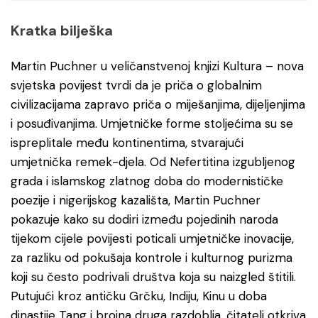
Kratka bilješka
Martin Puchner u veličanstvenoj knjizi Kultura – nova
svjetska povijest tvrdi da je priča o globalnim
civilizacijama zapravo priča o miješanjima, dijeljenjima
i posuđivanjima. Umjetničke forme stoljećima su se
ispreplitale među kontinentima, stvarajući
umjetnička remek-djela. Od Nefertitina izgubljenog
grada i islamskog zlatnog doba do modernističke
poezije i nigerijskog kazališta, Martin Puchner
pokazuje kako su dodiri između pojedinih naroda
tijekom cijele povijesti poticali umjetničke inovacije,
za razliku od pokušaja kontrole i kulturnog purizma
koji su često podrivali društva koja su naizgled štitili.
Putujući kroz antičku Grčku, Indiju, Kinu u doba
dinastije Tang i brojna druga razdoblja, čitatelj otkriva