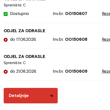
Spremište: C
Dostupno
Inv.br.
OO150607
Reze
ODJEL ZA ODRASLE
do 17.06.2026.
Inv.br.
OO150608
Reze
ODJEL ZA ODRASLE
Spremište: C
do 21.08.2026.
Inv.br.
OO150609
Reze
Detaljnije