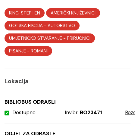
KING, STEPHEN
AMERIČKI KNJIŽEVNICI
GOTSKA FIKCIJA
-
AUTORSTVO
UMJETNIČKO STVARANJE
-
PRIRUČNICI
PISANJE
-
ROMANI
Lokacija
BIBLIOBUS ODRASLI
Dostupno
Inv.br.
BO23471
Reze
ODJEL ZA ODRASLE