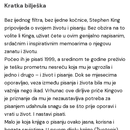
Kratka bilješka
Bez ijednog filtra, bez ijedne kočnice, Stephen King
pripovijeda o svojem životu i pisanju. Bez obzira na to
volite li Kinga, uživat ćete u ovim genijalno napisanim,
srdačnim i inspirativnim memoarima o njegovu
zanatu i životu.
Počeo ih je pisati 1999., a sredinom te godine preživio
je tešku prometnu nesreću koja mu je ugrozila i
jedno i drugo – i život i pisanje. Dok se mjesecima
oporavljao, veza između pisanja i života bila mu je
važnija nego ikad. Vrhunac ove dirljive priče Kingovo
je priznanje da mu je nezaustavljiva potreba za
pisanjem udahnula snagu da se što prije oporavi i
vrati u život. I nastavi pisati.
Malo je koja knjiga o pisanju ovako jasna, korisna i
bogata savjetima. U prvom dijelu knjige (Životopis)