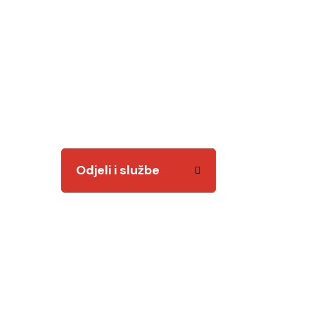
Odjeli i služb
Tu smo za vas! Kvalitetnim i odgovornim radom
Odjeli i službe