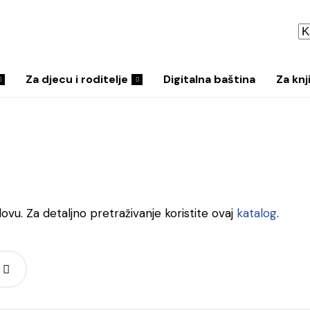
Za djecu i roditelje
Digitalna baština
Za knj
lovu. Za detaljno pretraživanje koristite ovaj
katalog
.