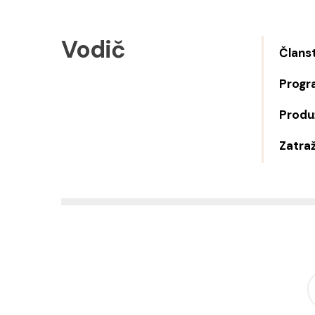
Vodič
Člans
Progr
Produž
Zatraž